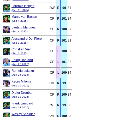
Lorenzo Insigne
LWF
R
99
34
(Sep 11 2025)
Marco van Basten
CF
R
101
34
(Sep 4 2025)
Lautaro Martínez
CF
R
100
32
(Sep 4 2025)
Alessandro Del Piero
CF
R
101
31
(Sep 1 2025)
Christian Vieri
CF
L
100
32
(Sep 1 2025)
Erling Haaland
CF
L
101
32
(Aug 25 2025)
Romelu Lukaku
CF
L
100
34
(Aug 25 2025)
Kaoru Mitoma
LMF
R
99
35
(Aug 25 2025)
Didier Drogba
CF
R
100
34
(Aug 18 2025)
Frank Lampard
CMF
R
99
36
(Aug 18 2025)
Wesley Sneijder
AMF
R
100
33