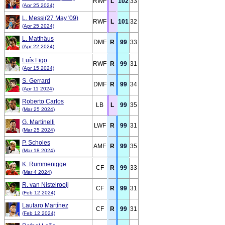
RWF
L
102
33
(Apr 25 2024)
L. Messi(27 May '09)
RWF
L
101
32
(Apr 25 2024)
L. Matthäus
DMF
R
99
33
(Apr 22 2024)
Luís Figo
RWF
R
99
31
(Apr 15 2024)
S. Gerrard
DMF
R
99
34
(Apr 11 2024)
Roberto Carlos
LB
L
99
35
(Mar 25 2024)
G. Martinelli
LWF
R
99
31
(Mar 25 2024)
P. Scholes
AMF
R
99
35
(Mar 18 2024)
K. Rummenigge
CF
R
99
33
(Mar 4 2024)
R. van Nistelrooij
CF
R
99
31
(Feb 12 2024)
Lautaro Martínez
CF
R
99
31
(Feb 12 2024)