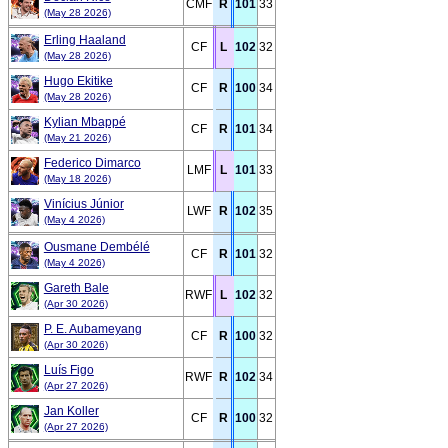
CMF
R
101
33
(May 28 2026)
Erling Haaland
CF
L
102
32
(May 28 2026)
Hugo Ekitike
CF
R
100
34
(May 28 2026)
Kylian Mbappé
CF
R
101
34
(May 21 2026)
Federico Dimarco
LMF
L
101
33
(May 18 2026)
Vinícius Júnior
LWF
R
102
35
(May 4 2026)
Ousmane Dembélé
CF
R
101
32
(May 4 2026)
Gareth Bale
RWF
L
102
32
(Apr 30 2026)
P. E. Aubameyang
CF
R
100
32
(Apr 30 2026)
Luís Figo
RWF
R
102
34
(Apr 27 2026)
Jan Koller
CF
R
100
32
(Apr 27 2026)