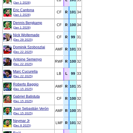
LB
L
101
35
(Jan 1 2026)
Eric Cantona
CF
R
101
34
(Jan 1 2026)
Dennis Bergkamp
CF
R
100
34
(Jan 1 2026)
Nick Woltemade
CF
R
99
31
(Dec 29 2025)
Dominik Szoboszlai
AMF
R
101
33
(Dec 22 2025)
Antoine Semenyo
RWF
R
100
32
(Dec 22 2025)
Marc Cucurella
LB
L
99
33
(Dec 22 2025)
Roberto Baggio
AMF
R
101
35
(Dec 15 2025)
Gabriel Batistuta
CF
R
100
32
(Dec 15 2025)
Juan Sebastián Verón
AMF
R
100
35
(Dec 15 2025)
Neymar Jr
LMF
R
101
32
(Dec 8 2025)