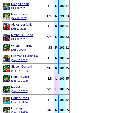
Diego Forlán
CF
R
100
34
(Oct 16 2025)
Marco Reus
LMF
R
99
33
(Oct 16 2025)
Alexander Isak
CF
R
100
34
(Oct 13 2025)
Matheus Cunha
AMF
R
100
33
(Oct 13 2025)
Wayne Rooney
SS
R
102
32
(Oct 9 2025)
Ousmane Dembélé
CF
R
101
34
(Sep 25 2025)
Steven Gerrard
CMF
R
100
35
(Sep 18 2025)
Roberto Carlos
LB
L
100
35
(Sep 18 2025)
Rivaldo
AMF
L
100
35
(Sep 18 2025)
Carlos Tévez
CF
R
101
32
(Sep 11 2025)
Luís Figo
RMF
R
101
35
(Sep 11 2025)