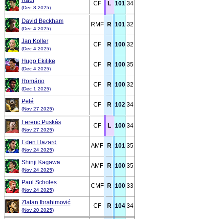
Raúl
CF
L
101
34
(Dec 8 2025)
David Beckham
RMF
R
101
32
(Dec 4 2025)
Jan Koller
CF
R
100
32
(Dec 4 2025)
Hugo Ekitike
CF
R
100
35
(Dec 4 2025)
Romário
CF
R
100
32
(Dec 1 2025)
Pelé
CF
R
102
34
(Nov 27 2025)
Ferenc Puskás
CF
L
100
34
(Nov 27 2025)
Eden Hazard
AMF
R
101
35
(Nov 24 2025)
Shinji Kagawa
AMF
R
100
35
(Nov 24 2025)
Paul Scholes
CMF
R
100
33
(Nov 24 2025)
Zlatan Ibrahimović
CF
R
104
34
(Nov 20 2025)