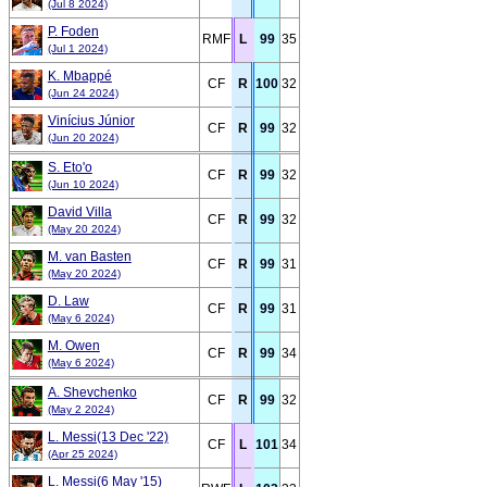
(Jul 8 2024)
P. Foden
RMF
L
99
35
(Jul 1 2024)
K. Mbappé
CF
R
100
32
(Jun 24 2024)
Vinícius Júnior
CF
R
99
32
(Jun 20 2024)
S. Eto'o
CF
R
99
32
(Jun 10 2024)
David Villa
CF
R
99
32
(May 20 2024)
M. van Basten
CF
R
99
31
(May 20 2024)
D. Law
CF
R
99
31
(May 6 2024)
M. Owen
CF
R
99
34
(May 6 2024)
A. Shevchenko
CF
R
99
32
(May 2 2024)
L. Messi(13 Dec '22)
CF
L
101
34
(Apr 25 2024)
L. Messi(6 May '15)