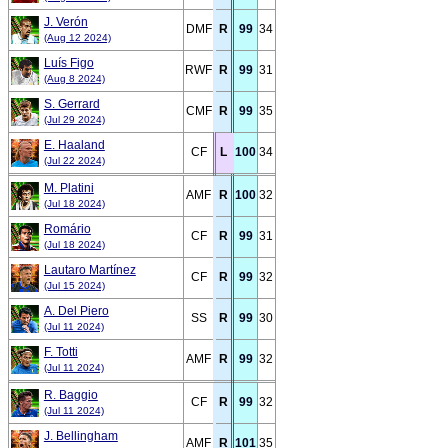
J. Verón
DMF
R
99
34
(Aug 12 2024)
Luís Figo
RWF
R
99
31
(Aug 8 2024)
S. Gerrard
CMF
R
99
35
(Jul 29 2024)
E. Haaland
CF
L
100
34
(Jul 22 2024)
M. Platini
AMF
R
100
32
(Jul 18 2024)
Romário
CF
R
99
31
(Jul 18 2024)
Lautaro Martínez
CF
R
99
32
(Jul 15 2024)
A. Del Piero
SS
R
99
30
(Jul 11 2024)
F. Totti
AMF
R
99
32
(Jul 11 2024)
R. Baggio
CF
R
99
32
(Jul 11 2024)
J. Bellingham
AMF
R
101
35