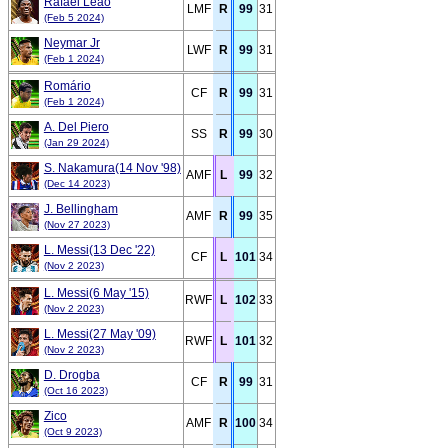
Rafael Leão
LMF
R
99
31
(Feb 5 2024)
Neymar Jr
LWF
R
99
31
(Feb 1 2024)
Romário
CF
R
99
31
(Feb 1 2024)
A. Del Piero
SS
R
99
30
(Jan 29 2024)
S. Nakamura(14 Nov '98)
AMF
L
99
32
(Dec 14 2023)
J. Bellingham
AMF
R
99
35
(Nov 27 2023)
L. Messi(13 Dec '22)
CF
L
101
34
(Nov 2 2023)
L. Messi(6 May '15)
RWF
L
102
33
(Nov 2 2023)
L. Messi(27 May '09)
RWF
L
101
32
(Nov 2 2023)
D. Drogba
CF
R
99
31
(Oct 16 2023)
Zico
AMF
R
100
34
(Oct 9 2023)