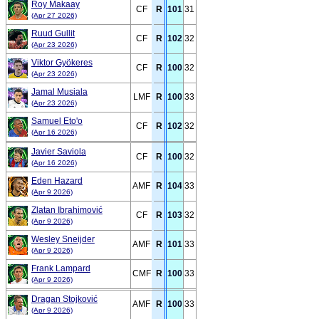
Roy Makaay
CF
R
101
31
(Apr 27 2026)
Ruud Gullit
CF
R
102
32
(Apr 23 2026)
Viktor Gyökeres
CF
R
100
32
(Apr 23 2026)
Jamal Musiala
LMF
R
100
33
(Apr 23 2026)
Samuel Eto'o
CF
R
102
32
(Apr 16 2026)
Javier Saviola
CF
R
100
32
(Apr 16 2026)
Eden Hazard
AMF
R
104
33
(Apr 9 2026)
Zlatan Ibrahimović
CF
R
103
32
(Apr 9 2026)
Wesley Sneijder
AMF
R
101
33
(Apr 9 2026)
Frank Lampard
CMF
R
100
33
(Apr 9 2026)
Dragan Stojković
AMF
R
100
33
(Apr 9 2026)