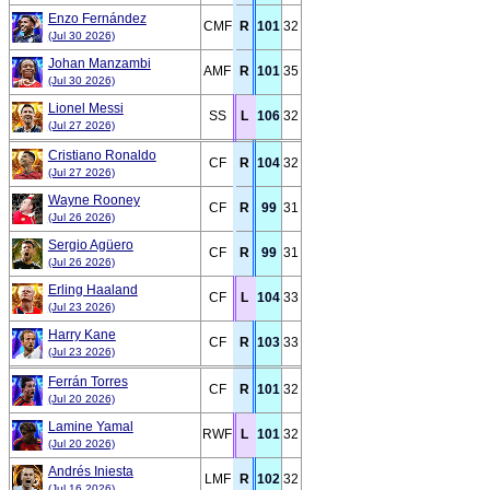
Enzo Fernández
CMF
R
101
32
(Jul 30 2026)
Johan Manzambi
AMF
R
101
35
(Jul 30 2026)
Lionel Messi
SS
L
106
32
(Jul 27 2026)
Cristiano Ronaldo
CF
R
104
32
(Jul 27 2026)
Wayne Rooney
CF
R
99
31
(Jul 26 2026)
Sergio Agüero
CF
R
99
31
(Jul 26 2026)
Erling Haaland
CF
L
104
33
(Jul 23 2026)
Harry Kane
CF
R
103
33
(Jul 23 2026)
Ferrán Torres
CF
R
101
32
(Jul 20 2026)
Lamine Yamal
RWF
L
101
32
(Jul 20 2026)
Andrés Iniesta
LMF
R
102
32
(Jul 16 2026)