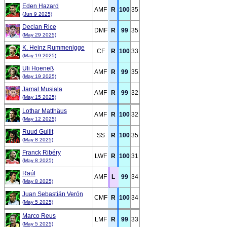
Eden Hazard
AMF
R
100
35
(Jun 9 2025)
Declan Rice
DMF
R
99
35
(May 29 2025)
K. Heinz Rummenigge
CF
R
100
33
(May 19 2025)
Uli Hoeneß
AMF
R
99
35
(May 19 2025)
Jamal Musiala
AMF
R
99
32
(May 15 2025)
Lothar Matthäus
AMF
R
100
32
(May 12 2025)
Ruud Gullit
SS
R
100
35
(May 8 2025)
Franck Ribéry
LWF
R
100
31
(May 8 2025)
Raúl
AMF
L
99
34
(May 8 2025)
Juan Sebastián Verón
CMF
R
100
34
(May 5 2025)
Marco Reus
LMF
R
99
33
(May 5 2025)