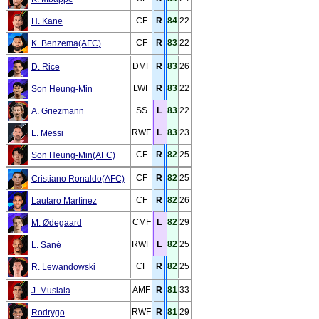
CF
R
84
22
H. Kane
CF
R
83
22
K. Benzema(AFC)
DMF
R
83
26
D. Rice
LWF
R
83
22
Son Heung-Min
SS
L
83
22
A. Griezmann
RWF
L
83
23
L. Messi
CF
R
82
25
Son Heung-Min(AFC)
CF
R
82
25
Cristiano Ronaldo(AFC)
CF
R
82
26
Lautaro Martínez
CMF
L
82
29
M. Ødegaard
RWF
L
82
25
L. Sané
CF
R
82
25
R. Lewandowski
AMF
R
81
33
J. Musiala
RWF
R
81
29
Rodrygo