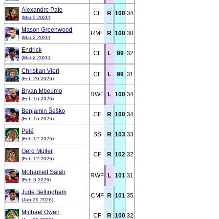
Alexandre Pato
CF
R
100
34
(Mar 5 2026)
Mason Greenwood
RMF
R
100
30
(Mar 2 2026)
Endrick
CF
L
99
32
(Mar 2 2026)
Christian Vieri
CF
L
99
31
(Feb 26 2026)
Bryan Mbeumo
RWF
L
100
34
(Feb 16 2026)
Benjamin Šeško
CF
R
100
34
(Feb 16 2026)
Pelé
SS
R
103
33
(Feb 12 2026)
Gerd Müller
CF
R
102
32
(Feb 12 2026)
Mohamed Salah
RWF
L
101
31
(Feb 5 2026)
Jude Bellingham
CMF
R
101
35
(Jan 29 2026)
Michael Owen
CF
R
100
32