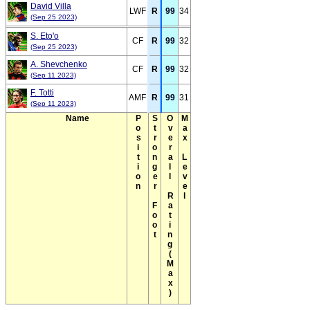
David Villa
LWF
R
99
34
(Sep 25 2023)
S. Eto'o
CF
R
99
32
(Sep 25 2023)
A. Shevchenko
CF
R
99
32
(Sep 11 2023)
F. Totti
AMF
R
99
31
(Sep 11 2023)
Name
Position
Stronger Foot
Overall Rating(Max)
Max Level