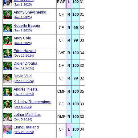
RWF
L
102
31
(Jan 1 2025)
Andriy Shevchenko
CF
R
100
31
(Jan 1 2025)
Roberto Baggio
CF
R
99
34
(Jan 1 2025)
Andy Cole
CF
R
99
33
(Jan 1 2025)
Eden Hazard
LWF
R
100
34
(Dec 19 2024)
Didier Drogba
CF
R
100
32
(Dec 19 2024)
David Villa
CF
R
99
32
(Dec 19 2024)
Andrés Iniesta
CMF
R
100
35
(Dec 16 2024)
K. Heinz Rummenigge
CF
R
100
33
(Dec 5 2024)
Lothar Matthäus
DMF
R
100
33
(Dec 5 2024)
Erling Haaland
CF
L
100
34
(Nov 28 2024)