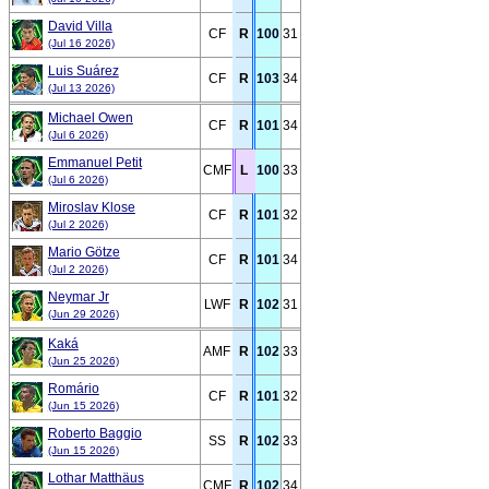
David Villa
CF
R
100
31
(Jul 16 2026)
Luis Suárez
CF
R
103
34
(Jul 13 2026)
Michael Owen
CF
R
101
34
(Jul 6 2026)
Emmanuel Petit
CMF
L
100
33
(Jul 6 2026)
Miroslav Klose
CF
R
101
32
(Jul 2 2026)
Mario Götze
CF
R
101
34
(Jul 2 2026)
Neymar Jr
LWF
R
102
31
(Jun 29 2026)
Kaká
AMF
R
102
33
(Jun 25 2026)
Romário
CF
R
101
32
(Jun 15 2026)
Roberto Baggio
SS
R
102
33
(Jun 15 2026)
Lothar Matthäus
CMF
R
102
34