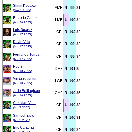
Shinji Kagawa
AMF
R
99
31
(May 5 2025)
Roberto Carlos
LMF
L
100
34
(Apr 28 2025)
Luis Suárez
CF
R
102
32
(Apr 17 2025)
David Villa
CF
R
99
32
(Apr 17 2025)
Fernando Torres
CF
R
99
34
(Apr 17 2025)
Rodri
DMF
R
101
35
(Apr 10 2025)
Vinícius Júnior
LWF
R
100
32
(Apr 10 2025)
Jude Bellingham
CMF
R
100
35
(Apr 10 2025)
Christian Vieri
CF
L
100
33
(Apr 7 2025)
Samuel Eto'o
CF
R
100
31
(Apr 3 2025)
Eric Cantona
CF
R
100
34