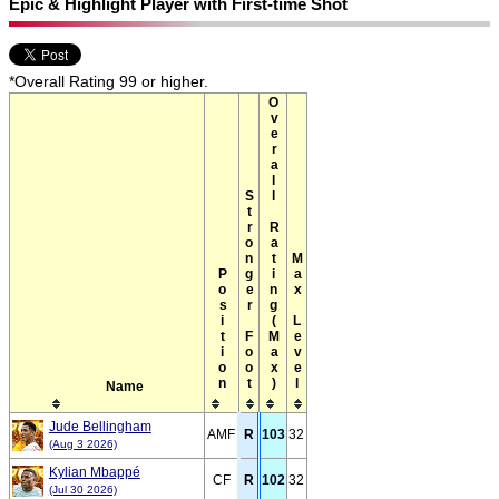
Epic & Highlight Player with First-time Shot
*Overall Rating 99 or higher.
Overall Rating(Max)
Stronger Foot
Max Level
Position
Name
Jude Bellingham
AMF
R
103
32
(Aug 3 2026)
Kylian Mbappé
CF
R
102
32
(Jul 30 2026)