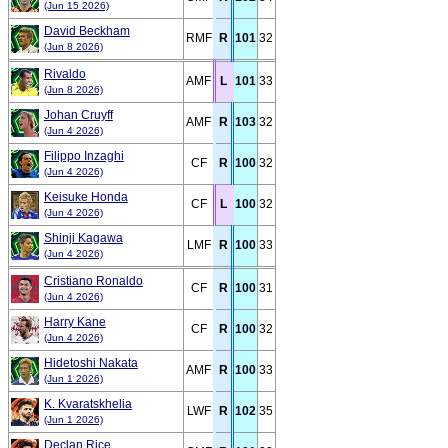
(Jun 15 2026)
David Beckham
RMF
R
101
32
(Jun 8 2026)
Rivaldo
AMF
L
101
33
(Jun 8 2026)
Johan Cruyff
AMF
R
103
32
(Jun 4 2026)
Filippo Inzaghi
CF
R
100
32
(Jun 4 2026)
Keisuke Honda
CF
L
100
32
(Jun 4 2026)
Shinji Kagawa
LMF
R
100
33
(Jun 4 2026)
Cristiano Ronaldo
CF
R
100
31
(Jun 4 2026)
Harry Kane
CF
R
100
32
(Jun 4 2026)
Hidetoshi Nakata
AMF
R
100
33
(Jun 1 2026)
K. Kvaratskhelia
LWF
R
102
35
(Jun 1 2026)
Declan Rice