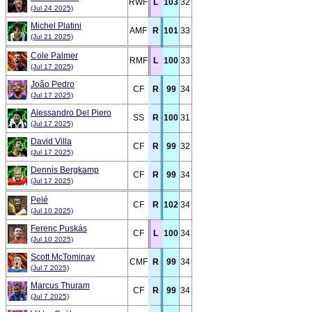
RWF
L
103
32
(Jul 24 2025)
Michel Platini
AMF
R
101
33
(Jul 21 2025)
Cole Palmer
RMF
L
100
33
(Jul 17 2025)
João Pedro
CF
R
99
34
(Jul 17 2025)
Alessandro Del Piero
SS
R
100
31
(Jul 17 2025)
David Villa
CF
R
99
32
(Jul 17 2025)
Dennis Bergkamp
CF
R
99
34
(Jul 17 2025)
Pelé
CF
R
102
34
(Jul 10 2025)
Ferenc Puskás
CF
L
100
34
(Jul 10 2025)
Scott McTominay
CMF
R
99
34
(Jul 7 2025)
Marcus Thuram
CF
R
99
34
(Jul 7 2025)