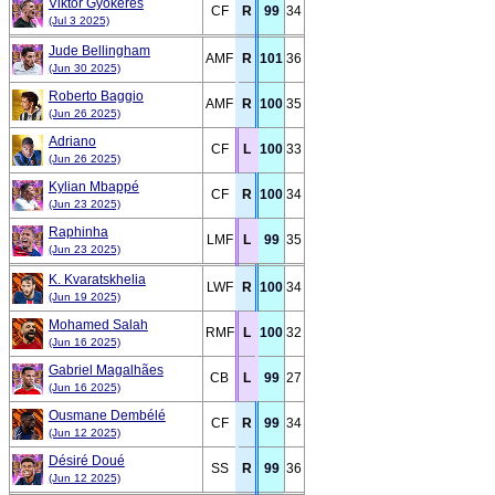
Viktor Gyökeres
CF
R
99
34
(Jul 3 2025)
Jude Bellingham
AMF
R
101
36
(Jun 30 2025)
Roberto Baggio
AMF
R
100
35
(Jun 26 2025)
Adriano
CF
L
100
33
(Jun 26 2025)
Kylian Mbappé
CF
R
100
34
(Jun 23 2025)
Raphinha
LMF
L
99
35
(Jun 23 2025)
K. Kvaratskhelia
LWF
R
100
34
(Jun 19 2025)
Mohamed Salah
RMF
L
100
32
(Jun 16 2025)
Gabriel Magalhães
CB
L
99
27
(Jun 16 2025)
Ousmane Dembélé
CF
R
99
34
(Jun 12 2025)
Désiré Doué
SS
R
99
36
(Jun 12 2025)