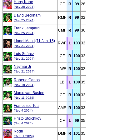
Harry Kane
CF
R
99
28
(Nov 28 2024)
David Beckham
RMF
R
99
32
(Nov 25 2024)
Frank Lampard
CMF
R
99
36
(Nov 25 2024)
Lionel Messi(11 Jan '15)
RWF
L
103
32
(Nov 21 2024)
Luis Suárez
CF
R
100
32
(Nov 21 2024)
Neymar Jr
LWF
R
100
32
(Nov 21 2024)
Roberto Carlos
LB
L
100
35
(Nov 18 2024)
Marco van Basten
CF
R
100
32
(Nov 11 2024)
Francesco Totti
AMF
R
100
33
(Nov 4 2024)
Hristo Stoichkov
CF
L
99
35
(Nov 4 2024)
Rodri
DMF
R
101
35
(Oct 31 2024)