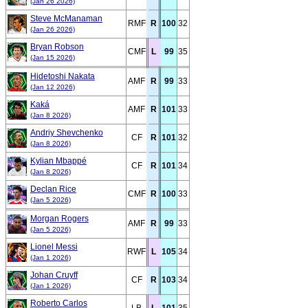
(Jan 26 2026)
Steve McManaman
RMF
R
100
32
(Jan 26 2026)
Bryan Robson
CMF
L
99
35
(Jan 15 2026)
Hidetoshi Nakata
AMF
R
99
33
(Jan 12 2026)
Kaká
AMF
R
101
33
(Jan 8 2026)
Andriy Shevchenko
CF
R
101
32
(Jan 8 2026)
Kylian Mbappé
CF
R
101
34
(Jan 8 2026)
Declan Rice
CMF
R
100
33
(Jan 5 2026)
Morgan Rogers
AMF
R
99
33
(Jan 5 2026)
Lionel Messi
RWF
L
105
34
(Jan 1 2026)
Johan Cruyff
CF
R
103
34
(Jan 1 2026)
Roberto Carlos