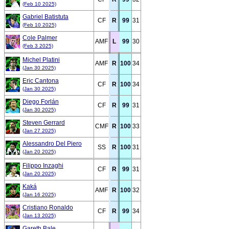
(Feb 10 2025)
Gabriel Batistuta
CF
R
99
31
(Feb 10 2025)
Cole Palmer
AMF
L
99
30
(Feb 3 2025)
Michel Platini
AMF
R
100
34
(Jan 30 2025)
Eric Cantona
CF
R
100
34
(Jan 30 2025)
Diego Forlán
CF
R
99
31
(Jan 30 2025)
Steven Gerrard
CMF
R
100
33
(Jan 27 2025)
Alessandro Del Piero
SS
R
100
31
(Jan 20 2025)
Filippo Inzaghi
CF
R
99
31
(Jan 20 2025)
Kaká
AMF
R
100
32
(Jan 16 2025)
Cristiano Ronaldo
CF
R
99
34
(Jan 13 2025)
Gareth Bale