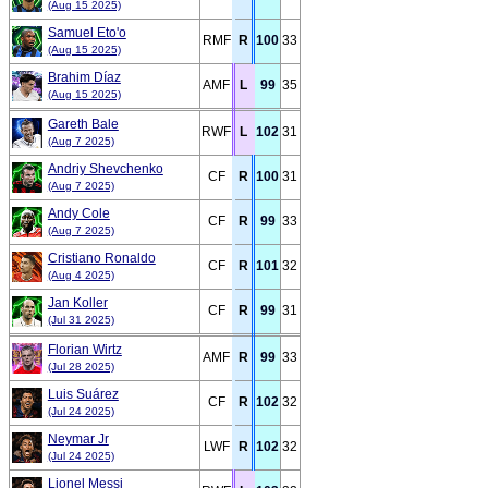
(Aug 15 2025)
Samuel Eto'o
RMF
R
100
33
(Aug 15 2025)
Brahim Díaz
AMF
L
99
35
(Aug 15 2025)
Gareth Bale
RWF
L
102
31
(Aug 7 2025)
Andriy Shevchenko
CF
R
100
31
(Aug 7 2025)
Andy Cole
CF
R
99
33
(Aug 7 2025)
Cristiano Ronaldo
CF
R
101
32
(Aug 4 2025)
Jan Koller
CF
R
99
31
(Jul 31 2025)
Florian Wirtz
AMF
R
99
33
(Jul 28 2025)
Luis Suárez
CF
R
102
32
(Jul 24 2025)
Neymar Jr
LWF
R
102
32
(Jul 24 2025)
Lionel Messi