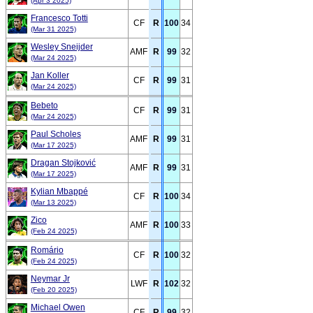
(Apr 3 2025)
Francesco Totti
CF
R
100
34
(Mar 31 2025)
Wesley Sneijder
AMF
R
99
32
(Mar 24 2025)
Jan Koller
CF
R
99
31
(Mar 24 2025)
Bebeto
CF
R
99
31
(Mar 24 2025)
Paul Scholes
AMF
R
99
31
(Mar 17 2025)
Dragan Stojković
AMF
R
99
31
(Mar 17 2025)
Kylian Mbappé
CF
R
100
34
(Mar 13 2025)
Zico
AMF
R
100
33
(Feb 24 2025)
Romário
CF
R
100
32
(Feb 24 2025)
Neymar Jr
LWF
R
102
32
(Feb 20 2025)
Michael Owen
CF
R
99
32