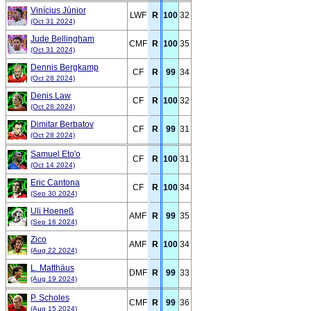
Vinícius Júnior
LWF
R
100
32
(Oct 31 2024)
Jude Bellingham
CMF
R
100
35
(Oct 31 2024)
Dennis Bergkamp
CF
R
99
34
(Oct 28 2024)
Denis Law
CF
R
100
32
(Oct 28 2024)
Dimitar Berbatov
CF
R
99
31
(Oct 28 2024)
Samuel Eto'o
CF
R
100
31
(Oct 14 2024)
Eric Cantona
CF
R
100
34
(Sep 30 2024)
Uli Hoeneß
AMF
R
99
35
(Sep 16 2024)
Zico
AMF
R
100
34
(Aug 22 2024)
L. Matthäus
DMF
R
99
33
(Aug 19 2024)
P. Scholes
CMF
R
99
36
(Aug 15 2024)