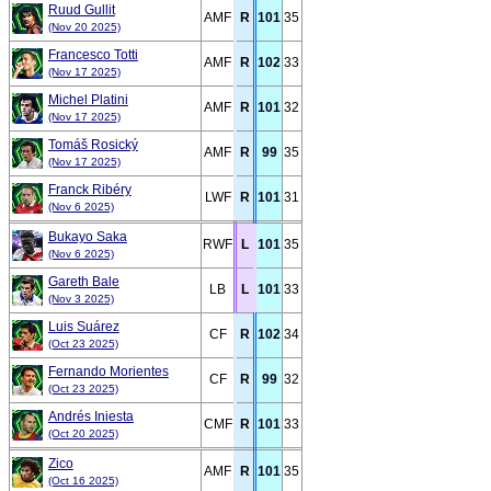
Ruud Gullit
AMF
R
101
35
(Nov 20 2025)
Francesco Totti
AMF
R
102
33
(Nov 17 2025)
Michel Platini
AMF
R
101
32
(Nov 17 2025)
Tomáš Rosický
AMF
R
99
35
(Nov 17 2025)
Franck Ribéry
LWF
R
101
31
(Nov 6 2025)
Bukayo Saka
RWF
L
101
35
(Nov 6 2025)
Gareth Bale
LB
L
101
33
(Nov 3 2025)
Luis Suárez
CF
R
102
34
(Oct 23 2025)
Fernando Morientes
CF
R
99
32
(Oct 23 2025)
Andrés Iniesta
CMF
R
101
33
(Oct 20 2025)
Zico
AMF
R
101
35
(Oct 16 2025)