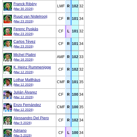
Franck Ribéry
LMF
R
102
32
(Mar 30 2026)
Ruud van Nistelrooij
CF
R
101
34
(Mar 23 2026)
Ferenc Puskás
CF
L
101
32
(Mar 23 2026)
Carlos Tévez
CF
R
101
34
(Mar 23 2026)
Michel Platini
AMF
R
102
33
(Mar 16 2026)
K. Heinz Rummenigge
CF
R
102
32
(Mar 12 2026)
Lothar Matthäus
CMF
R
101
35
(Mar 12 2026)
Julián Álvarez
CF
R
100
34
(Mar 12 2026)
Enzo Fernández
CMF
R
100
35
(Mar 12 2026)
Alessandro Del Piero
CF
R
102
34
(Mar 5 2026)
Adriano
CF
L
100
34
(Mar 5 2026)