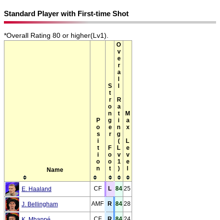
Standard Player with First-time Shot
*Overall Rating 80 or higher(Lv1).
Overall Rating(Lv1)
Stronger Foot
Max Level
Position
Name
CF
L
84
25
E. Haaland
AMF
R
84
28
J. Bellingham
CF
R
84
24
K. Mbappé