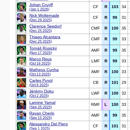
Johan Cruyff
CF
R
103
34
(Jan 1 2026)
Nick Woltemade
CF
R
99
31
(Dec 29 2025)
Clarence Seedorf
CMF
R
100
35
(Dec 25 2025)
Thiago Alcantara
CMF
R
99
33
(Dec 25 2025)
Tomáš Rosický
AMF
R
99
35
(Nov 17 2025)
Marco Reus
LMF
R
99
33
(Oct 16 2025)
Matheus Cunha
AMF
R
100
33
(Oct 13 2025)
Carles Puyol
CB
R
101
29
(Oct 6 2025)
Jérémy Doku
LWF
R
100
32
(Oct 2 2025)
Lamine Yamal
RMF
L
100
33
(Sep 25 2025)
Rayan Cherki
AMF
R
99
35
(Sep 15 2025)
Alessandro Del Piero
CF
R
101
31
(Sep 1 2025)