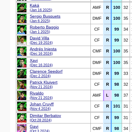
Kaká
AMF
R
100
32
(Jan 16 2025)
Sergio Busquets
DMF
R
100
35
(Jan 6 2025)
Roberto Baggio
CF
R
99
34
(Jan 1 2025)
David Villa
CF
R
99
32
(Dec 19 2024)
Andrés Iniesta
CMF
R
100
35
(Dec 16 2024)
Xavi
DMF
R
100
35
(Dec 16 2024)
Clarence Seedorf
DMF
R
99
33
(Dec 2 2024)
Patrick Kluivert
CF
R
98
32
(Nov 21 2024)
Rivaldo
AMF
L
98
37
(Nov 21 2024)
Johan Cruyff
CF
R
101
31
(Nov 4 2024)
Dimitar Berbatov
CF
R
99
31
(Oct 28 2024)
Gavi
CMF
R
98
34
(Oct 3 2024)