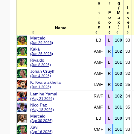
Max Level
Position
Name
Marcelo
LB
L
100
33
(Jun 29 2026)
Kaká
AMF
R
102
33
(Jun 25 2026)
Rivaldo
AMF
L
101
33
(Jun 8 2026)
Johan Cruyff
AMF
R
103
32
(Jun 4 2026)
K. Kvaratskhelia
LWF
R
102
35
(Jun 1 2026)
Lamine Yamal
RWF
L
102
34
(May 21 2026)
Nico Paz
AMF
L
101
35
(May 18 2026)
Marcelo
LB
L
100
34
(Apr 30 2026)
Xavi
CMF
R
101
33
(Apr 16 2026)