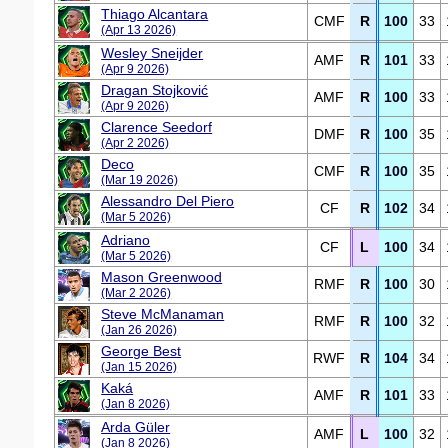
Thiago Alcantara
CMF
R
100
33
(Apr 13 2026)
Wesley Sneijder
AMF
R
101
33
(Apr 9 2026)
Dragan Stojković
AMF
R
100
33
(Apr 9 2026)
Clarence Seedorf
DMF
R
100
35
(Apr 2 2026)
Deco
CMF
R
100
35
(Mar 19 2026)
Alessandro Del Piero
CF
R
102
34
(Mar 5 2026)
Adriano
CF
L
100
34
(Mar 5 2026)
Mason Greenwood
RMF
R
100
30
(Mar 2 2026)
Steve McManaman
RMF
R
100
32
(Jan 26 2026)
George Best
RWF
R
104
34
(Jan 15 2026)
Kaká
AMF
R
101
33
(Jan 8 2026)
Arda Güler
AMF
L
100
32
(Jan 8 2026)