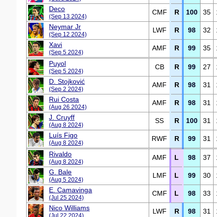
Deco
CMF
R
100
35
(Sep 13 2024)
Neymar Jr
LWF
R
98
32
(Sep 12 2024)
Xavi
AMF
R
99
35
(Sep 5 2024)
Puyol
CB
R
99
27
(Sep 5 2024)
D. Stojković
AMF
R
98
31
(Sep 2 2024)
Rui Costa
AMF
R
98
31
(Aug 26 2024)
J. Cruyff
SS
R
100
31
(Aug 8 2024)
Luís Figo
RWF
R
99
31
(Aug 8 2024)
Rivaldo
AMF
L
98
37
(Aug 8 2024)
G. Bale
LMF
L
99
30
(Aug 5 2024)
E. Camavinga
CMF
L
98
33
(Jul 25 2024)
Nico Williams
LWF
R
98
31
(Jul 22 2024)