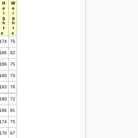
Height
Weight
174
75
185
82
186
75
180
74
183
76
180
72
186
81
174
75
170
67