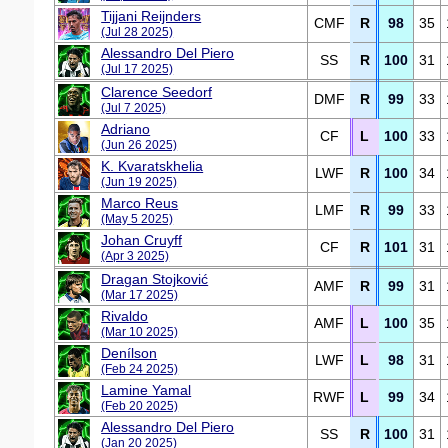
Tijjani Reijnders
CMF
R
98
35
(Jul 28 2025)
Alessandro Del Piero
SS
R
100
31
(Jul 17 2025)
Clarence Seedorf
DMF
R
99
33
(Jul 7 2025)
Adriano
CF
L
100
33
(Jun 26 2025)
K. Kvaratskhelia
LWF
R
100
34
(Jun 19 2025)
Marco Reus
LMF
R
99
33
(May 5 2025)
Johan Cruyff
CF
R
101
31
(Apr 3 2025)
Dragan Stojković
AMF
R
99
31
(Mar 17 2025)
Rivaldo
AMF
L
100
35
(Mar 10 2025)
Denílson
LWF
L
98
31
(Feb 24 2025)
Lamine Yamal
RWF
L
99
34
(Feb 20 2025)
Alessandro Del Piero
SS
R
100
31
(Jan 20 2025)