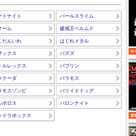
ートナイト
パールスライム
オーム
破戒王ベルムド
くだんいわ
はぐれメタル
や
ザックス
バズズ
トルレックス
バブリン
ラクーダ
バラモス
ラモスゾンビ
バリイドドッグ
ルボロス
バロンナイト
攻
ンドラボックス