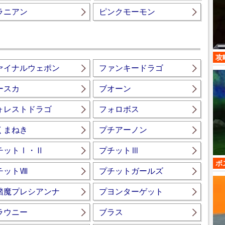
ラニアン
ピンクモーモン
攻
ァイナルウェポン
ファンキードラゴ
ースカ
ブオーン
ォレストドラゴ
フォロボス
くまねき
プチアーノン
チットⅠ・Ⅱ
プチットⅢ
ボ
チットⅧ
プチットガールズ
踏魔プレシアンナ
プヨンターゲット
ラウニー
ブラス