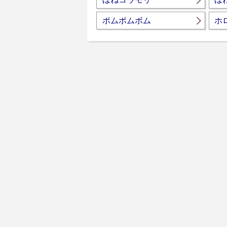
ポムポムボム
ホ