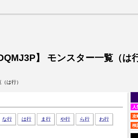
DQMJ3P】
モンスター一覧（は
覧（は行）
人
攻
な行
は行
ま行
や行
ら行
わ行
検