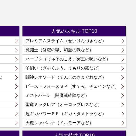
人気のスキル TOP10
プレミアムスライム（せいけんづきなど）
）
魔闘士（修羅の獄、幻魔の獄など）
）
ハーゴン（じゅそのこえ、冥王の呪いなど）
羊飼い（ぎゃくふう、まもりの霧など）
統）
闘神レオソード（てんしのきまぐれなど）
）
ビーストフォースＳＰ（すてみ、チェインなど）
ミストバーン（闘魔滅砕陣など）
聖竜ミラクレア（オーロラブレスなど）
）
超ギガパワーＳＰ（ギガ・タメトラなど）
）
天魔クァバルナ（ドルモーアなど）
人気の特性 TOP10