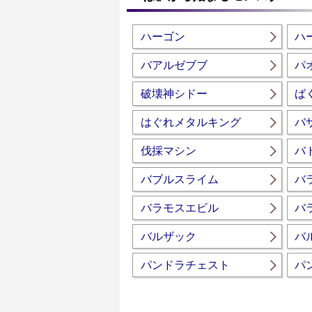
ハーゴン
ハ
バアルゼブブ
パ
破壊神シドー
ば
はぐれメタルキング
バ
伐採マシン
バ
バブルスライム
バ
バラモスエビル
バ
バルザック
バ
パンドラチェスト
パ