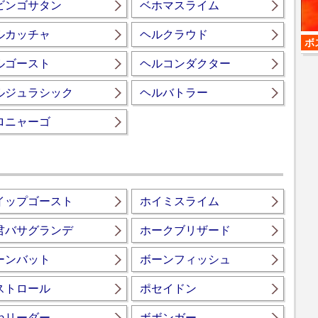
ビンゴサタン
ベホマスライム
ルカッチャ
ヘルクラウド
ボ
ルゴースト
ヘルコンダクター
ルジュラシック
ヘルバトラー
ロニャーゴ
イップゴースト
ホイミスライム
君バサグランデ
ホークブリザード
ーンバット
ボーンフィッシュ
ストロール
ポセイドン
ねリーダー
ボボンガー