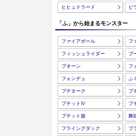
ヒヒュドラード
ピ
「ふ」から始まるモンスター
ファイアボール
フ
フィッシュライダー
ブ
プオーン
フ
フォンデュ
ふ
プチターク
プ
プチットⅣ
プ
プチット族
舞
フライングダック
ブ