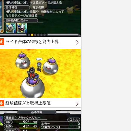
証
ライド合体の特徴と能力上昇
略
経験値稼ぎと取得上限値