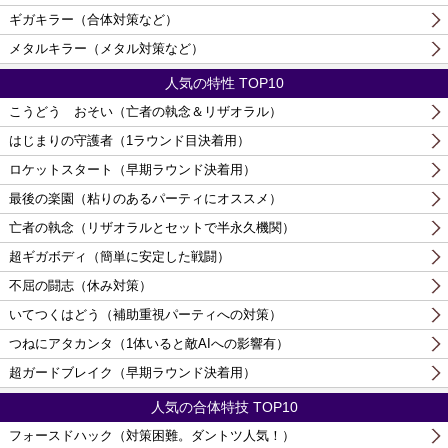
ギガキラー（合体対策など）
メタルキラー（メタル対策など）
人気の特性 TOP10
こうどう おそい（亡者の執念＆リザオラル）
はじまりの守護者（1ラウンド目決着用）
ロケットスタート（早期ラウンド決着用）
最後の楽園（粘りのあるパーティにオススメ）
亡者の執念（リザオラルとセットで半永久機関）
超ギガボディ（簡単に安定した戦闘）
不屈の闘志（休み対策）
いてつくはどう（補助重視パーティへの対策）
つねにアタカンタ（1体いると敵AIへの影響有）
超ガードブレイク（早期ラウンド決着用）
人気の合体特技 TOP10
フォースドハック（対策困難。ダントツ人気！）