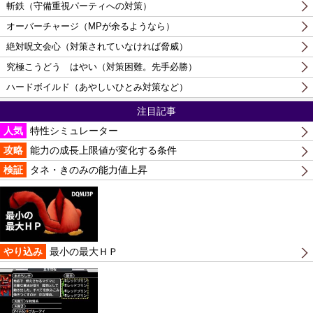
斬鉄（守備重視パーティへの対策）
オーバーチャージ（MPが余るようなら）
絶対呪文会心（対策されていなければ脅威）
究極こうどう はやい（対策困難。先手必勝）
ハードボイルド（あやしいひとみ対策など）
注目記事
人気
特性シミュレーター
攻略
能力の成長上限値が変化する条件
検証
タネ・きのみの能力値上昇
やり込み
最小の最大ＨＰ