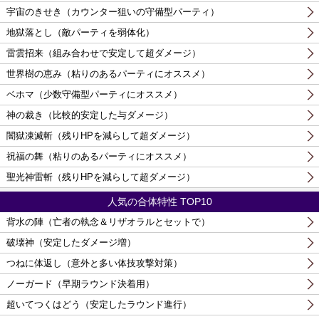
宇宙のきせき（カウンター狙いの守備型パーティ）
地獄落とし（敵パーティを弱体化）
雷雲招来（組み合わせで安定して超ダメージ）
世界樹の恵み（粘りのあるパーティにオススメ）
ベホマ（少数守備型パーティにオススメ）
神の裁き（比較的安定した与ダメージ）
闇獄凍滅斬（残りHPを減らして超ダメージ）
祝福の舞（粘りのあるパーティにオススメ）
聖光神雷斬（残りHPを減らして超ダメージ）
人気の合体特性 TOP10
背水の陣（亡者の執念＆リザオラルとセットで）
破壊神（安定したダメージ増）
つねに体返し（意外と多い体技攻撃対策）
ノーガード（早期ラウンド決着用）
超いてつくはどう（安定したラウンド進行）