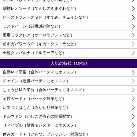
闘神レオソード（てんしのきまぐれなど）
ビーストフォースＳＰ（すてみ、チェインなど）
ミストバーン（闘魔滅砕陣など）
聖竜ミラクレア（オーロラブレスなど）
超ギガパワーＳＰ（ギガ・タメトラなど）
天魔クァバルナ（ドルモーアなど）
人気の特技 TOP10
自動ＭＰ回復（合体パーティにオススメ）
チェイン（連携パーティにオススメ）
しょうひＭＰ半分（合体パーティにオススメ）
耐性ガード＋（バハック対策など）
いてつくはもん（みがわり対策など）
ドルマドン（かしこさ依存の闇系呪文）
ＨＰバブル（壁役モンスターにオススメ）
休みガード＋（いあつ、プレッシャー対策など）