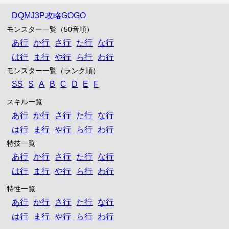
DQMJ3P攻略GOGO
モンスター一覧（50音順）
あ行
か行
さ行
た行
な行
は行
ま行
や行
ら行
わ行
モンスター一覧（ランク順）
SS
S
A
B
C
D
E
F
スキル一覧
あ行
か行
さ行
た行
な行
は行
ま行
や行
ら行
わ行
特技一覧
あ行
か行
さ行
た行
な行
は行
ま行
や行
ら行
わ行
特性一覧
あ行
か行
さ行
た行
な行
は行
ま行
や行
ら行
わ行