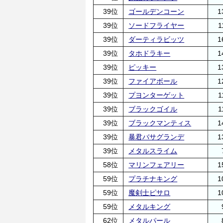
39位
ゴールデンコーン
1
39位
ソードフライヤー
1
39位
ダーティラビッツ
1
39位
タホドラキー
1
39位
ピッキー
1
39位
ファイアボール
1
39位
プヨンターゲット
1
39位
ブラックゴイル
1
39位
ブラックマンティス
1
39位
暴君バサグランデ
1
39位
メタルスライム
58位
マリンフェアリー
1
59位
プラチナキング
1
59位
魔剣士ピサロ
1
59位
メタルキング
62位
メタルパール