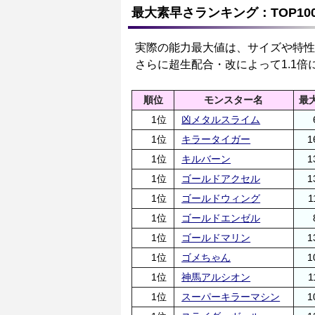
最大素早さランキング：TOP10
実際の能力最大値は、サイズや特性
さらに超生配合・改によって1.1倍
順位
モンスター名
最
1位
凶メタルスライム
1位
キラータイガー
1
1位
キルバーン
1
1位
ゴールドアクセル
1
1位
ゴールドウィング
1
1位
ゴールドエンゼル
1位
ゴールドマリン
1
1位
ゴメちゃん
1
1位
神馬アルシオン
1
1位
スーパーキラーマシン
1