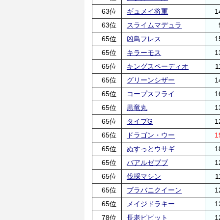
63位
ギュメイ将軍
1
63位
スライムマデュラ
65位
凶鳥フレス
1
65位
キラーモス
1
65位
キングスペーディオ
1
65位
グリーンシザー
1
65位
コープスフライ
1
65位
黒竜丸
1
65位
タイプG
1
65位
ドラゴン・ウー
1
65位
ぬすっとウサギ
1
65位
バアルゼブブ
1
65位
伐採マシン
1
65位
ブラバニクイーン
1
65位
メイジドラキー
1
78位
長老ピピット
1