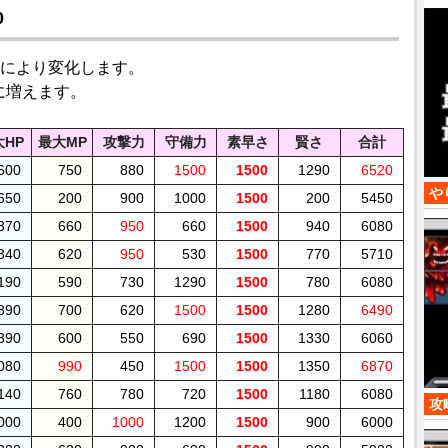
0
により変化します。
に増えます。
大HP
最大MP
攻撃力
守備力
素早さ
賢さ
合計
600
750
880
1500
1500
1290
6520
や
650
200
900
1000
1500
200
5450
370
660
950
660
1500
940
6080
340
620
950
530
1500
770
5710
190
590
730
1290
1500
780
6080
890
700
620
1500
1500
1280
6490
390
600
550
690
1500
1330
6060
080
990
450
1500
1500
1350
6870
140
760
780
720
1500
1180
6080
攻
000
400
1000
1200
1500
900
6000