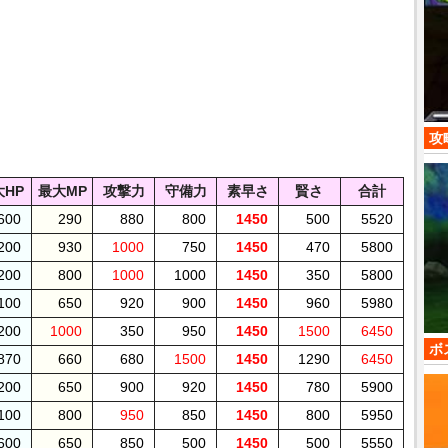
攻
大HP
最大MP
攻撃力
守備力
素早さ
賢さ
合計
600
290
880
800
1450
500
5520
200
930
1000
750
1450
470
5800
200
800
1000
1000
1450
350
5800
100
650
920
900
1450
960
5980
200
1000
350
950
1450
1500
6450
ボ
870
660
680
1500
1450
1290
6450
200
650
900
920
1450
780
5900
100
800
950
850
1450
800
5950
600
650
850
500
1450
500
5550