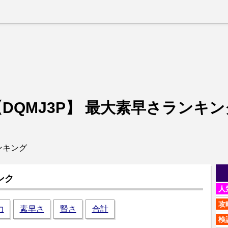
DQMJ3P】
最大素早さランキン
ンキング
ンク
人
攻
力
素早さ
賢さ
合計
検