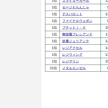
1位
スライダーガール
1
1位
セージももんじゃ
1位
デスパロット
1
1位
ファイナルウェポン
1位
プチットⅠ・Ⅱ
1
1位
舞踏魔プレシアンナ
1
1位
妖魔ジュリアンテ
1
1位
レジアクセル
1
1位
レジウィング
1
1位
レジマリン
1
21位
メタルエンゼル