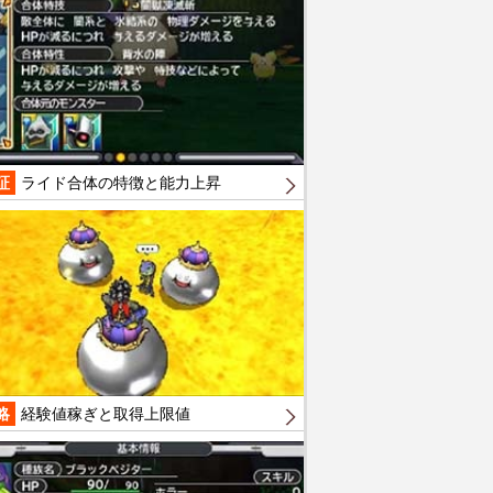
証
ライド合体の特徴と能力上昇
略
経験値稼ぎと取得上限値