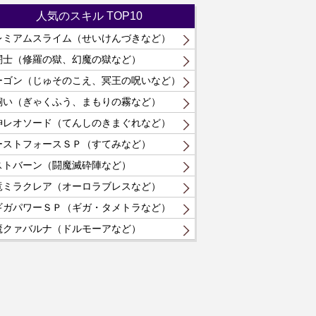
人気のスキル TOP10
レミアムスライム（せいけんづきなど）
闘士（修羅の獄、幻魔の獄など）
ーゴン（じゅそのこえ、冥王の呪いなど）
飼い（ぎゃくふう、まもりの霧など）
神レオソード（てんしのきまぐれなど）
ーストフォースＳＰ（すてみなど）
ストバーン（闘魔滅砕陣など）
竜ミラクレア（オーロラブレスなど）
ギガパワーＳＰ（ギガ・タメトラなど）
魔クァバルナ（ドルモーアなど）