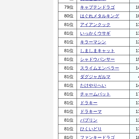
79位
キャプテンドラゴ
1
80位
はぐれメタルキング
1
81位
アイアンクック
1
81位
いっかくウサギ
1
81位
キラーマシン
1
81位
しましまキャット
1
81位
シャドウパンサー
1
81位
スライムエンペラー
1
81位
ダグジャガルマ
81位
たけやりへい
1
81位
チャームバット
1
81位
ドラキー
1
81位
ドラキーマ
1
81位
バブリン
1
81位
ひくいどり
1
81位
ファンキードラゴ
1