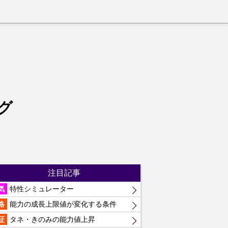
グ
注目記事
気
特性シミュレーター
略
能力の成長上限値が変化する条件
証
タネ・きのみの能力値上昇