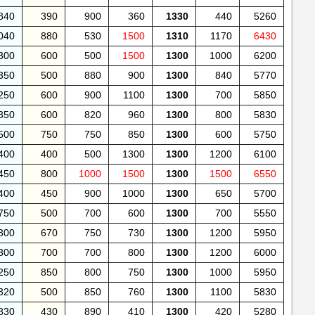
840
390
900
360
1330
440
5260
040
880
530
1500
1310
1170
6430
300
600
500
1500
1300
1000
6200
350
500
880
900
1300
840
5770
250
600
900
1100
1300
700
5850
350
600
820
960
1300
800
5830
500
750
750
850
1300
600
5750
400
400
500
1300
1300
1200
6100
450
800
1000
1500
1300
1500
6550
400
450
900
1000
1300
650
5700
750
500
700
600
1300
700
5550
300
670
750
730
1300
1200
5950
300
700
700
800
1300
1200
6000
250
850
800
750
1300
1000
5950
320
500
850
760
1300
1100
5830
830
430
890
410
1300
420
5280