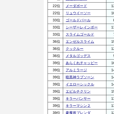
22位
メーダボード
1
22位
リュウイーソー
1
33位
ゴールドパール
33位
シーザーレインボー
1
33位
スライムゴールド
36位
エンゼルスライム
1
36位
クックルー
1
36位
メタルゴッデス
39位
あらくれチャッピー
1
39位
アルミラージ
1
39位
暗黒神ラプソーン
1
39位
イエローシックル
1
39位
エビルチクリン
1
39位
キラーパンサー
1
39位
キラーマシン２
1
39位
豪魔将ブレンダ
1