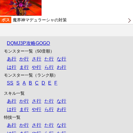
ボス
魔界神マデュラーシャの対策
DQMJ3P攻略GOGO
モンスター一覧（50音順）
あ行
か行
さ行
た行
な行
は行
ま行
や行
ら行
わ行
モンスター一覧（ランク順）
SS
S
A
B
C
D
E
F
スキル一覧
あ行
か行
さ行
た行
な行
は行
ま行
や行
ら行
わ行
特技一覧
あ行
か行
さ行
た行
な行