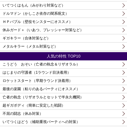
いてつくはもん（みがわり対策など）
ドルマドン（かしこさ依存の闇系呪文）
ＨＰバブル（壁役モンスターにオススメ）
休みガード＋（いあつ、プレッシャー対策など）
ギガキラー（合体対策など）
メタルキラー（メタル対策など）
人気の特性 TOP10
こうどう おそい（亡者の執念＆リザオラル）
はじまりの守護者（1ラウンド目決着用）
ロケットスタート（早期ラウンド決着用）
最後の楽園（粘りのあるパーティにオススメ）
亡者の執念（リザオラルとセットで半永久機関）
超ギガボディ（簡単に安定した戦闘）
不屈の闘志（休み対策）
いてつくはどう（補助重視パーティへの対策）