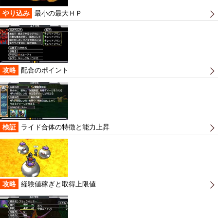
やり込み
最小の最大ＨＰ
攻略
配合のポイント
検証
ライド合体の特徴と能力上昇
攻略
経験値稼ぎと取得上限値