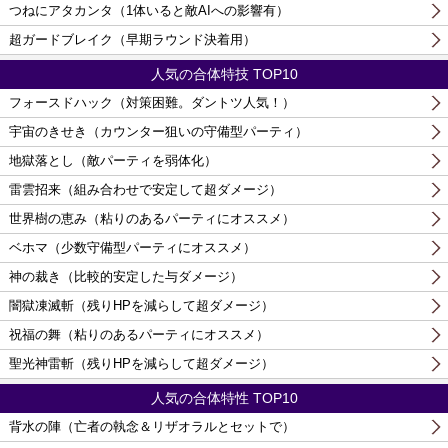
つねにアタカンタ（1体いると敵AIへの影響有）
超ガードブレイク（早期ラウンド決着用）
人気の合体特技 TOP10
フォースドハック（対策困難。ダントツ人気！）
宇宙のきせき（カウンター狙いの守備型パーティ）
地獄落とし（敵パーティを弱体化）
雷雲招来（組み合わせで安定して超ダメージ）
世界樹の恵み（粘りのあるパーティにオススメ）
ベホマ（少数守備型パーティにオススメ）
神の裁き（比較的安定した与ダメージ）
闇獄凍滅斬（残りHPを減らして超ダメージ）
祝福の舞（粘りのあるパーティにオススメ）
聖光神雷斬（残りHPを減らして超ダメージ）
人気の合体特性 TOP10
背水の陣（亡者の執念＆リザオラルとセットで）