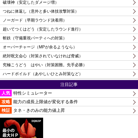
破壊神（安定したダメージ増）
つねに体返し（意外と多い体技攻撃対策）
ノーガード（早期ラウンド決着用）
超いてつくはどう（安定したラウンド進行）
斬鉄（守備重視パーティへの対策）
オーバーチャージ（MPが余るようなら）
絶対呪文会心（対策されていなければ脅威）
究極こうどう はやい（対策困難。先手必勝）
ハードボイルド（あやしいひとみ対策など）
注目記事
人気
特性シミュレーター
攻略
能力の成長上限値が変化する条件
検証
タネ・きのみの能力値上昇