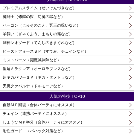
プレミアムスライム（せいけんづきなど）
魔闘士（修羅の獄、幻魔の獄など）
ハーゴン（じゅそのこえ、冥王の呪いなど）
羊飼い（ぎゃくふう、まもりの霧など）
闘神レオソード（てんしのきまぐれなど）
ビーストフォースＳＰ（すてみ、チェインなど）
ミストバーン（闘魔滅砕陣など）
聖竜ミラクレア（オーロラブレスなど）
超ギガパワーＳＰ（ギガ・タメトラなど）
天魔クァバルナ（ドルモーアなど）
人気の特技 TOP10
自動ＭＰ回復（合体パーティにオススメ）
チェイン（連携パーティにオススメ）
しょうひＭＰ半分（合体パーティにオススメ）
耐性ガード＋（バハック対策など）