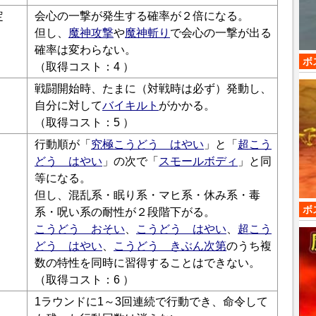
定
会心の一撃が発生する確率が２倍になる。
但し、
魔神攻撃
や
魔神斬り
で会心の一撃が出る
確率は変わらない。
ボ
（取得コスト：4 ）
戦闘開始時、たまに（対戦時は必ず）発動し、
自分に対して
バイキルト
がかかる。
（取得コスト：5 ）
行動順が「
究極こうどう はやい
」と「
超こう
どう はやい
」の次で「
スモールボディ
」と同
等になる。
但し、混乱系・眠り系・マヒ系・休み系・毒
ボ
系・呪い系の耐性が２段階下がる。
こうどう おそい
、
こうどう はやい
、
超こう
どう はやい
、
こうどう きぶん次第
のうち複
数の特性を同時に習得することはできない。
（取得コスト：6 ）
1ラウンドに1～3回連続で行動でき、命令して