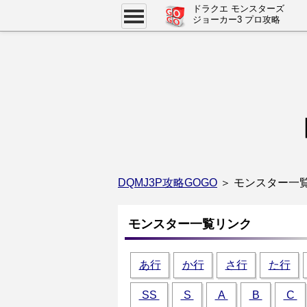
ドラクエ モンスターズ
ジョーカー3 プロ攻略
DQMJ3P攻略GOGO
＞ モンスター一覧
モンスター一覧リンク
あ行
か行
さ行
た行
SS
S
A
B
C