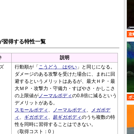
攻
が習得する特性一覧
件
説明
ズ
行動順が「
こうどう はやい
」と同じになる。
ダメージのある攻撃を受けた場合に、まれに回
避するというメリットはあるが、最大ＨＰ・最
大ＭＰ・攻撃力・守備力・すばやさ・かしこさ
の上限値が
ノーマルボディ
の0.8倍に減るという
ボ
デメリットがある。
スモールボディ
、
ノーマルボディ
、
メガボデ
ィ
、
ギガボディ
、
超ギガボディ
のうち複数の特
性を同時に習得することはできない。
（取得コスト：0 ）