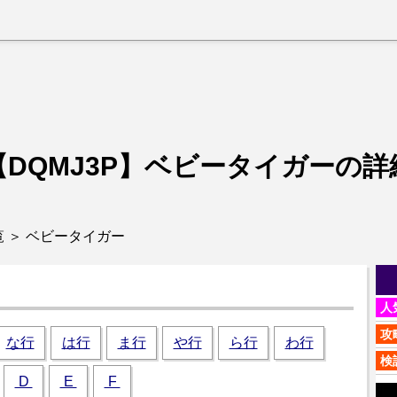
【DQMJ3P】
ベビータイガーの詳
 ＞ ベビータイガー
人
攻
な行
は行
ま行
や行
ら行
わ行
検
D
E
F