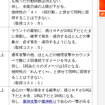
も残った行動回数は消えない。
但し、全能力値の上限が下がる。
他特性の「ＡＩ ○回行動」と併せて同時に習
ボ
得することはできない。
（取得コスト：8 ）
ラウンドの最初に、残りＨＰが1/4以下だとたま
に発動し、確率で発生・成功するほとんどの事
象が、必ず発生・成功するようになる。
（取得コスト：5 ）
以上
通常攻撃の他、ほとんどの物理攻撃やカウンタ
ーで敵に２回連続でダメージを与える。
但し、1回あたりのダメージは1/2となる。
他特性の「れんぞく×○」と併せて同時に習得す
ることはできない。
（取得コスト：1 ）
以上
会心の一撃が発生する確率が、残りＨＰが1/4以
下だと８倍、1/8以下だと16倍になる。
但し、
魔神攻撃
や
魔神斬り
で会心の一撃が出る