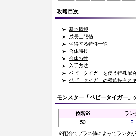
攻略目次
基本情報
成長上限値
習得する特性一覧
合体特技
合体特性
入手方法
ベビータイガーを使う特殊配
ベビータイガーの種族特有ス
モンスター「ベビータイガー」
位階※
ラン
50
F
※配合でプラス値によってランクが