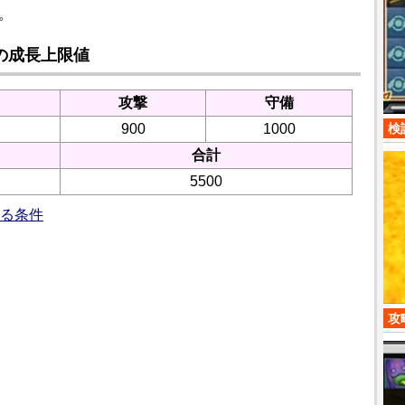
す。
の成長上限値
攻撃
守備
検
900
1000
さ
合計
5500
る条件
攻