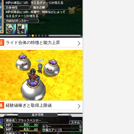
証
ライド合体の特徴と能力上昇
略
経験値稼ぎと取得上限値