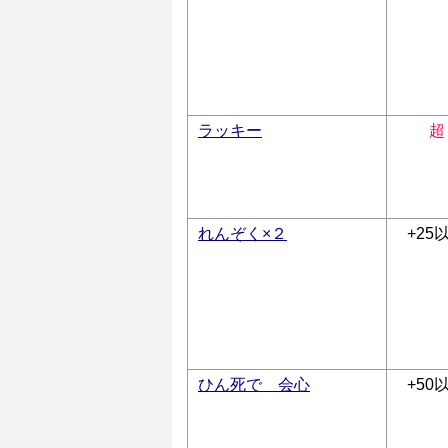
ラッキー
超
れんぞく×２
+25
ひん死で 会心
+50