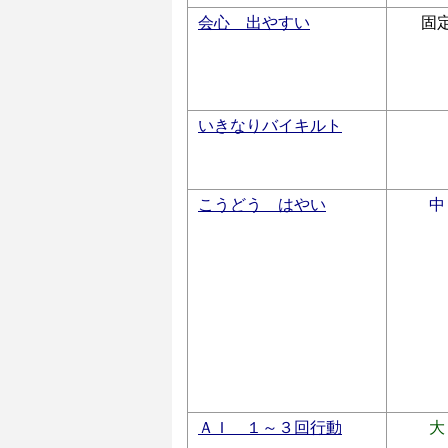
会心 出やすい
固
いきなりバイキルト
こうどう はやい
中
ＡＩ １～３回行動
大