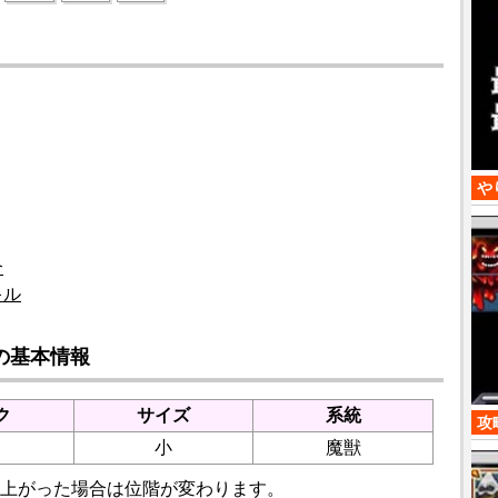
や
合
キル
の基本情報
ク
サイズ
系統
攻
小
魔獣
上がった場合は位階が変わります。