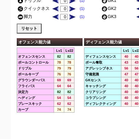
ドリブル
GK1
(1)
クイックネス
GK2
(1)
脚力
GK3
(1)
オフェンス能力値
ディフェンス能力値
Lv1
Lv22
Lv1
Lv2
オフェンスセンス
82
82
ディフェンスセンス
40
40
ボールコントロール
78
78
ボール奪取
43
43
ドリブル
79
79
アグレッシブネス
56
56
ボールキープ
76
76
守備意識
47
47
グラウンダーパス
69
69
GKセンス
40
40
フライパス
64
64
キャッチング
40
40
決定力
82
82
クリアリング
40
40
ヘディング
54
54
コラプシング
40
40
プレースキック
62
62
ディフレクティング
40
40
カーブ
74
74