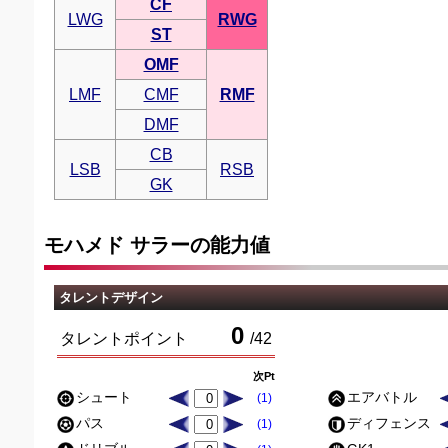
CF
LWG
RWG
ST
OMF
LMF
CMF
RMF
DMF
CB
LSB
RSB
GK
モハメド サラーの能力値
タレントデザイン
0
タレントポイント
/
42
次Pt
シュート
エアバトル
(1)
パス
ディフェンス
(1)