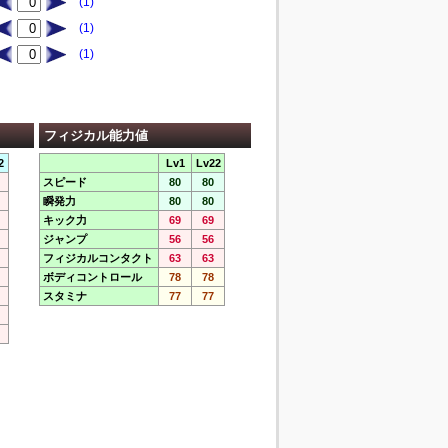
(1)
(1)
(1)
フィジカル能力値
2
Lv1
Lv22
スピード
80
80
瞬発力
80
80
キック力
69
69
ジャンプ
56
56
フィジカルコンタクト
63
63
ボディコントロール
78
78
スタミナ
77
77