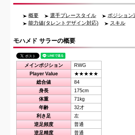
概要
選手プレースタイル
ポジション
能力値(タレントデザイン対応)
スキル
モハメド サラーの概要
メインポジション
RWG
Player Value
★★★★★
総合値
84
身長
175cm
体重
71kg
年齢
32才
利き足
左
逆足頻度
普通
逆足精度
普通