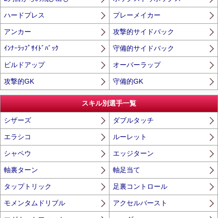
ハードプレス
プレーメイカー
アンカー
攻撃的サイドバック
ｲﾝﾅｰﾗｯﾌﾟｻｲﾄﾞﾊﾞｯｸ
守備的サイドバック
ビルドアップ
オーバーラップ
攻撃的GK
守備的GK
スキル別選手一覧
シザーズ
ダブルタッチ
エラシコ
ルーレット
シャペウ
エッジターン
軸裏ターン
軸足当て
タップトリック
足裏コントロール
モメンタムドリブル
アクセルバースト