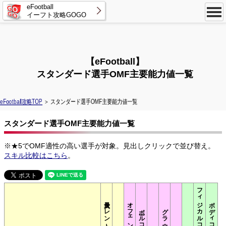
eFootball
イーフト攻略GOGO
【eFootball】
スタンダード選手OMF主要能力値一覧
eFootball攻略TOP
＞ スタンダード選手OMF主要能力値一覧
スタンダード選手OMF主要能力値一覧
※★5でOMF適性の高い選手が対象。見出しクリックで並び替え。
スキル比較はこちら
。
フィジカルコンタクト