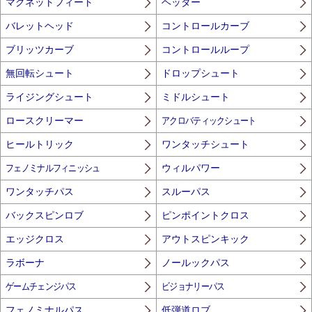
マグネットフィート
ヘッダー
バレットヘッド
コントロールカーブ
ブリッツカーブ
コントロールループ
無回転シュート
ドロップシュート
ライジングシュート
ミドルシュート
ロースクリーマー
アクロバティックシュート
ヒールトリック
ワンタッチシュート
フェノミナルフィニッシュ
ウィルパワー
ワンタッチパス
スルーパス
バックスピンロブ
ピンポイントクロス
エッジクロス
アウトスピンキック
ラボーナ
ノールックパス
ゲームチェンジパス
ビジョナリーパス
フェノミナルパス
低弾道ロブ