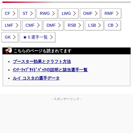
CF
ST
RWG
LWG
OMF
RMF
LMF
CMF
DMF
RSB
LSB
CB
GK
★５選手一覧
こちらのページも読まれてます
ブースター効果とクラフト方法
ｲﾝﾅｰﾗｯﾌﾟｻｲﾄﾞﾊﾞｯｸの説明と該当選手一覧
ルイ コスタの選手データ
- スポンサーリンク -