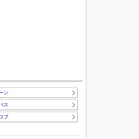
ーン
パス
ロブ