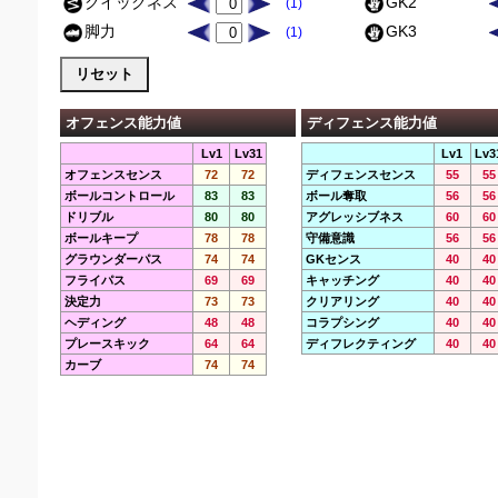
クイックネス
GK2
(1)
脚力
GK3
(1)
オフェンス能力値
ディフェンス能力値
Lv1
Lv31
Lv1
Lv3
オフェンスセンス
72
72
ディフェンスセンス
55
55
ボールコントロール
83
83
ボール奪取
56
56
ドリブル
80
80
アグレッシブネス
60
60
ボールキープ
78
78
守備意識
56
56
グラウンダーパス
74
74
GKセンス
40
40
フライパス
69
69
キャッチング
40
40
決定力
73
73
クリアリング
40
40
ヘディング
48
48
コラプシング
40
40
プレースキック
64
64
ディフレクティング
40
40
カーブ
74
74