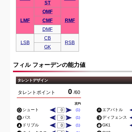
ST
OMF
LMF
CMF
RMF
DMF
CB
LSB
RSB
GK
フィル フォーデンの能力値
タレントデザイン
0
タレントポイント
/
60
次Pt
シュート
エアバトル
(1)
パス
ディフェンス
(1)
ドリブル
GK1
(1)