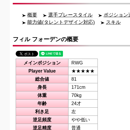
概要
選手プレースタイル
ポジション
能力値(タレントデザイン対応)
スキル
フィル フォーデンの概要
メインポジション
RWG
Player Value
★★★★★
総合値
81
身長
171cm
体重
70kg
年齢
24才
利き足
左
逆足頻度
やや低い
逆足精度
普通