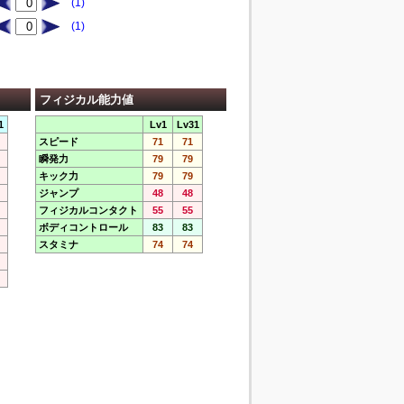
(1)
(1)
フィジカル能力値
1
Lv1
Lv31
スピード
71
71
瞬発力
79
79
キック力
79
79
ジャンプ
48
48
フィジカルコンタクト
55
55
ボディコントロール
83
83
スタミナ
74
74