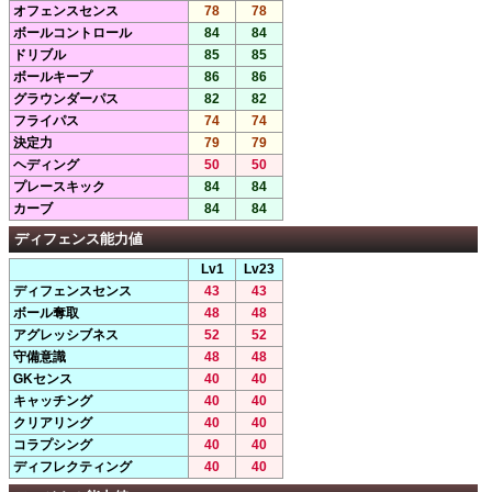
オフェンスセンス
78
78
ボールコントロール
84
84
ドリブル
85
85
ボールキープ
86
86
グラウンダーパス
82
82
フライパス
74
74
決定力
79
79
ヘディング
50
50
プレースキック
84
84
カーブ
84
84
ディフェンス能力値
Lv1
Lv23
ディフェンスセンス
43
43
ボール奪取
48
48
アグレッシブネス
52
52
守備意識
48
48
GKセンス
40
40
キャッチング
40
40
クリアリング
40
40
コラプシング
40
40
ディフレクティング
40
40