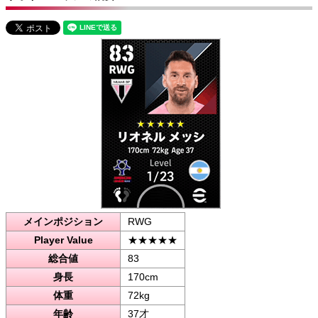
メインポジション
RWG
Player Value
★★★★★
総合値
83
身長
170cm
体重
72kg
年齢
37才