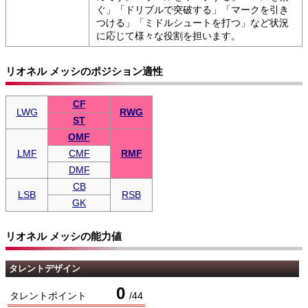
ぐ」「ドリブルで突破する」「マークを引き
つける」「ミドルシュートを打つ」など状況
に応じて様々な役割を担います。
リオネル メッシのポジション適性
CF
LWG
RWG
ST
OMF
LMF
CMF
RMF
DMF
CB
LSB
RSB
GK
リオネル メッシの能力値
タレントデザイン
0
タレントポイント
/
44