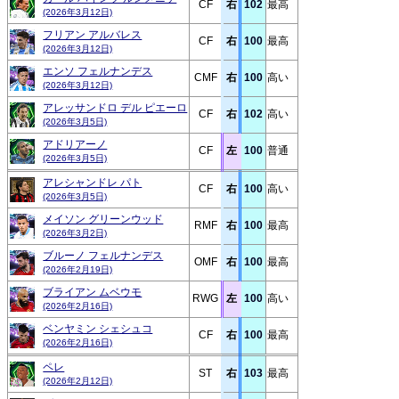
CF
右
102
最高
(2026年3月12日)
フリアン アルバレス
CF
右
100
最高
(2026年3月12日)
エンソ フェルナンデス
CMF
右
100
高い
(2026年3月12日)
アレッサンドロ デル ピエーロ
CF
右
102
高い
(2026年3月5日)
アドリアーノ
CF
左
100
普通
(2026年3月5日)
アレシャンドレ パト
CF
右
100
高い
(2026年3月5日)
メイソン グリーンウッド
RMF
右
100
最高
(2026年3月2日)
ブルーノ フェルナンデス
OMF
右
100
最高
(2026年2月19日)
ブライアン ムベウモ
RWG
左
100
高い
(2026年2月16日)
ベンヤミン シェシュコ
CF
右
100
最高
(2026年2月16日)
ペレ
ST
右
103
最高
(2026年2月12日)