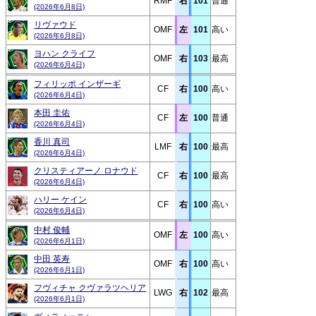
RMF
右
101
普通
(2026年6月8日)
リヴァウド
OMF
左
101
高い
(2026年6月8日)
ヨハン クライフ
OMF
右
103
最高
(2026年6月4日)
フィリッポ インザーギ
CF
右
100
高い
(2026年6月4日)
本田 圭佑
CF
左
100
普通
(2026年6月4日)
香川 真司
LMF
右
100
最高
(2026年6月4日)
クリスティアーノ ロナウド
CF
右
100
最高
(2026年6月4日)
ハリー ケイン
CF
右
100
高い
(2026年6月4日)
中村 俊輔
OMF
左
100
高い
(2026年6月1日)
中田 英寿
OMF
右
100
高い
(2026年6月1日)
フヴィチャ クヴァラツヘリア
LWG
右
102
最高
(2026年6月1日)