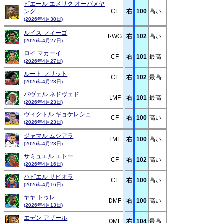
ピエール エメリク オーバメヤ
ング
CF
右
100
高い
(2026年4月30日)
ルイス フィーゴ
RWG
右
102
高い
(2026年4月27日)
ロイ マカーイ
CF
右
101
最高
(2026年4月27日)
ルート フリット
CF
右
102
最高
(2026年4月23日)
パヴェル ネドヴェド
LMF
右
101
最高
(2026年4月23日)
ヴィクトル ギョケレシュ
CF
右
100
高い
(2026年4月23日)
ジャマル ムシアラ
LMF
右
100
高い
(2026年4月23日)
サミュエル エトー
CF
右
102
高い
(2026年4月16日)
ハビエル サビオラ
CF
右
100
高い
(2026年4月16日)
ヤヤ トゥレ
DMF
右
100
高い
(2026年4月13日)
エデン アザール
OMF
右
104
最高