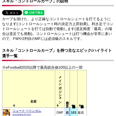
スキル「コントロールカーブ」の説明
カーブを掛けた、より正確なコントロールシュートを打てるように
なります(コントロールシュート時の決定力上昇効果)。利き足でコン
トロールシュートを打てば自動で発動します(逆足精度「最高」の場
合は逆足でも発動)。コントロールシュートは打つ機会が非常に多い
ので、FWや2列目のMFには必須級のスキルです。
スキル「コントロールカーブ」を持つ主なエピック/ハイライト
選手一覧
※eFootball2025以降で最高総合値100以上の一部
メインポジション
利き足
名前
ジュード ベリンガム
OMF
右
103
最高
(2026年8月3日)