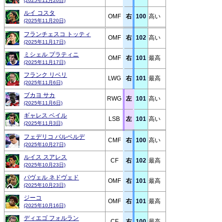
(2025年11月20日)
ルイ コスタ
OMF
右
100
高い
(2025年11月20日)
フランチェスコ トッティ
OMF
右
102
高い
(2025年11月17日)
ミシェル プラティニ
OMF
右
101
最高
(2025年11月17日)
フランク リベリ
LWG
右
101
最高
(2025年11月6日)
ブカヨ サカ
RWG
左
101
高い
(2025年11月6日)
ギャレス ベイル
LSB
左
101
高い
(2025年11月3日)
フェデリコ バルベルデ
CMF
右
100
高い
(2025年10月27日)
ルイス スアレス
CF
右
102
最高
(2025年10月23日)
パヴェル ネドヴェド
OMF
右
101
最高
(2025年10月23日)
ジーコ
OMF
右
101
最高
(2025年10月16日)
ディエゴ フォルラン
CF
右
100
最高