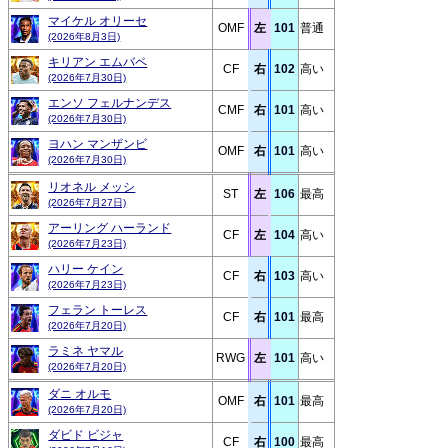
マイケル オリーセ
OMF
左
101
普通
(2026年8月3日)
キリアン エムバペ
CF
右
102
高い
(2026年7月30日)
エンソ フェルナンデス
CMF
右
101
高い
(2026年7月30日)
ヨハン マンザンビ
OMF
右
101
高い
(2026年7月30日)
リオネル メッシ
ST
左
106
最高
(2026年7月27日)
アーリング ハーランド
CF
左
104
高い
(2026年7月23日)
ハリー ケイン
CF
右
103
高い
(2026年7月23日)
フェラン トーレス
CF
右
101
最高
(2026年7月20日)
ラミネ ヤマル
RWG
左
101
高い
(2026年7月20日)
ダニ オルモ
OMF
右
101
最高
(2026年7月20日)
ダビド ビジャ
CF
右
100
最高