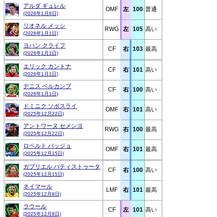
アルダ ギュレル
OMF
左
100
普通
(2026年1月8日)
リオネル メッシ
RWG
左
105
高い
(2026年1月1日)
ヨハン クライフ
CF
右
103
最高
(2026年1月1日)
エリック カントナ
CF
右
101
高い
(2026年1月1日)
デニス ベルカンプ
CF
右
100
高い
(2026年1月1日)
ドミニク ソボスライ
OMF
右
101
高い
(2025年12月22日)
アントワーヌ セメンヨ
RWG
右
100
最高
(2025年12月22日)
ロベルト バッジョ
OMF
右
101
最高
(2025年12月15日)
ガブリエル バティストゥータ
CF
右
100
高い
(2025年12月15日)
ネイマール
LMF
右
101
最高
(2025年12月8日)
ラウール
CF
左
101
高い
(2025年12月8日)