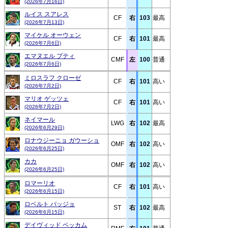
(2026年7月16日)
ルイス スアレス
CF
右
103
最高
(2026年7月13日)
マイケル オーウェン
CF
右
101
最高
(2026年7月6日)
エマヌエル プティ
CMF
左
100
普通
(2026年7月6日)
ミロスラフ クローゼ
CF
右
101
高い
(2026年7月2日)
マリオ ゲッツェ
CF
右
101
高い
(2026年7月2日)
ネイマール
LWG
右
102
最高
(2026年6月29日)
ロナウジーニョ ガウーショ
OMF
右
102
高い
(2026年6月25日)
カカ
OMF
右
102
高い
(2026年6月25日)
ロマーリオ
CF
右
101
高い
(2026年6月15日)
ロベルト バッジョ
ST
右
102
最高
(2026年6月15日)
デイヴィッド ベッカム