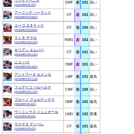
ヴィティーニャ
DMF
右
101
高い
(2026年6月1日)
アーリング ハーランド
CF
左
102
高い
(2026年5月28日)
ユーゴ エキティケ
CF
右
100
高い
(2026年5月28日)
ラミネ ヤマル
RWG
左
102
高い
(2026年5月21日)
キリアン エムバペ
CF
右
101
高い
(2026年5月21日)
ニコ パス
OMF
左
101
高い
(2026年5月18日)
アントワーヌ セメンヨ
LMF
右
101
最高
(2026年5月11日)
フェデリコ バルベルデ
CMF
右
100
高い
(2026年5月11日)
ブルーノ フェルナンデス
OMF
右
102
最高
(2026年5月4日)
ヴィニシウス ジュニオール
LWG
右
102
普通
(2026年5月4日)
ウスマヌ デンベレ
CF
右
101
最高
(2026年5月4日)