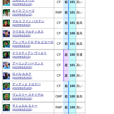
カルロス テベス
CF
右
101
高い
(2025年9月11日)
ルイス フィーゴ
RMF
右
101
高い
(2025年9月11日)
マルコ ファン バステン
CF
右
101
最高
(2025年9月4日)
ラウタロ マルティネス
CF
右
100
最高
(2025年9月4日)
アレッサンドロ デル ピエーロ
CF
右
101
最高
(2025年9月1日)
クリスティアン ヴィエリ
CF
左
100
普通
(2025年9月1日)
アーリング ハーランド
CF
左
101
高い
(2025年8月25日)
ロメル ルカク
CF
左
100
高い
(2025年8月25日)
ディディエ ドログバ
CF
右
100
高い
(2025年8月18日)
ヴェスリー スナイデル
OMF
右
100
最高
(2025年8月15日)
サミュエル エトー
RMF
右
100
高い
(2025年8月15日)