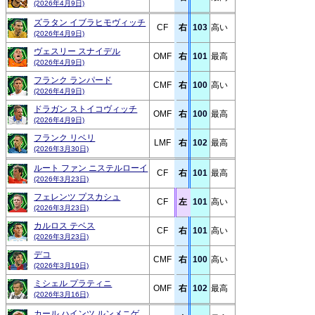
(2026年4月9日)
ズラタン イブラヒモヴィッチ
CF
右
103
高い
(2026年4月9日)
ヴェスリー スナイデル
OMF
右
101
最高
(2026年4月9日)
フランク ランパード
CMF
右
100
高い
(2026年4月9日)
ドラガン ストイコヴィッチ
OMF
右
100
最高
(2026年4月9日)
フランク リベリ
LMF
右
102
最高
(2026年3月30日)
ルート ファン ニステルローイ
CF
右
101
最高
(2026年3月23日)
フェレンツ プスカシュ
CF
左
101
高い
(2026年3月23日)
カルロス テベス
CF
右
101
高い
(2026年3月23日)
デコ
CMF
右
100
高い
(2026年3月19日)
ミシェル プラティニ
OMF
右
102
最高
(2026年3月16日)
カール ハインツ ルンメニゲ