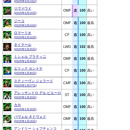
(2025年3月13日)
リヴァウド
OMF
左
100
高い
(2025年3月10日)
ジーコ
OMF
右
100
最高
(2025年2月24日)
ロマーリオ
CF
右
100
高い
(2025年2月24日)
ネイマール
LWG
右
102
最高
(2025年2月20日)
ミシェル プラティニ
OMF
右
100
最高
(2025年1月30日)
エリック カントナ
CF
右
100
高い
(2025年1月30日)
スティーヴン ジェラード
CMF
右
100
高い
(2025年1月27日)
アレッサンドロ デル ピエーロ
ST
右
100
高い
(2025年1月20日)
カカ
OMF
右
100
高い
(2025年1月16日)
パヴェル ネドヴェド
OMF
右
100
最高
(2025年1月16日)
アンドリー シェフチェンコ