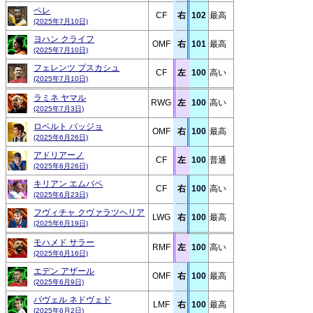
ペレ
CF
右
102
最高
(2025年7月10日)
ヨハン クライフ
OMF
右
101
最高
(2025年7月10日)
フェレンツ プスカシュ
CF
左
100
高い
(2025年7月10日)
ラミネ ヤマル
RWG
左
100
高い
(2025年7月3日)
ロベルト バッジョ
OMF
右
100
最高
(2025年6月26日)
アドリアーノ
CF
左
100
普通
(2025年6月26日)
キリアン エムバペ
CF
右
100
高い
(2025年6月23日)
フヴィチャ クヴァラツヘリア
LWG
右
100
最高
(2025年6月19日)
モハメド サラー
RMF
左
100
高い
(2025年6月16日)
エデン アザール
OMF
右
100
最高
(2025年6月9日)
パヴェル ネドヴェド
LMF
右
100
最高
(2025年6月2日)