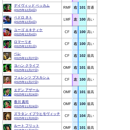
デイヴィッド ベッカム
RMF
右
101
普通
(2025年12月4日)
ペドロ ネト
LMF
左
100
高い
(2025年12月4日)
ユーゴ エキティケ
CF
右
100
高い
(2025年12月4日)
ロマーリオ
CF
右
100
高い
(2025年12月1日)
ペレ
CF
右
102
最高
(2025年11月27日)
ヨハン クライフ
OMF
右
101
最高
(2025年11月27日)
フェレンツ プスカシュ
CF
左
100
高い
(2025年11月27日)
エデン アザール
OMF
右
101
最高
(2025年11月24日)
香川 真司
OMF
右
100
最高
(2025年11月24日)
ズラタン イブラヒモヴィッチ
CF
右
104
高い
(2025年11月20日)
ルート フリット
OMF
右
101
最高