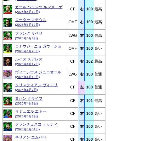
カール ハインツ ルンメニゲ
CF
右
100
最高
(2025年5月19日)
ローター マテウス
OMF
右
100
最高
(2025年5月12日)
フランク リベリ
LWG
右
100
最高
(2025年5月8日)
ロナウジーニョ ガウーショ
OMF
右
100
高い
(2025年4月28日)
ルイス スアレス
CF
右
102
最高
(2025年4月17日)
ヴィニシウス ジュニオール
LWG
右
100
普通
(2025年4月10日)
クリスティアン ヴィエリ
CF
左
100
普通
(2025年4月7日)
ヨハン クライフ
CF
右
101
最高
(2025年4月3日)
サミュエル エトー
CF
右
100
高い
(2025年4月3日)
フランチェスコ トッティ
CF
右
100
高い
(2025年3月31日)
キリアン エムバペ
CF
右
100
高い