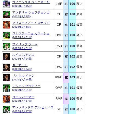
ヴィニシウス ジュニオール
LMF
右
100
高い
(2025年8月15日)
アンドリー シェフチェンコ
CF
右
100
最高
(2025年8月7日)
クリスティアーノ ロナウド
CF
右
101
最高
(2025年8月4日)
ロナウジーニョ ガウーショ
OMF
右
100
高い
(2025年7月31日)
フィリップ ラーム
RSB
右
100
最高
(2025年7月31日)
ルイス スアレス
CF
右
102
最高
(2025年7月24日)
ネイマール
LWG
右
102
最高
(2025年7月24日)
リオネル メッシ
RWG
左
103
高い
(2025年7月24日)
ミシェル プラティニ
OMF
右
101
最高
(2025年7月21日)
コール パーマー
RMF
左
100
普通
(2025年7月17日)
アレッサンドロ デル ピエーロ
ST
右
100
高い
(2025年7月17日)