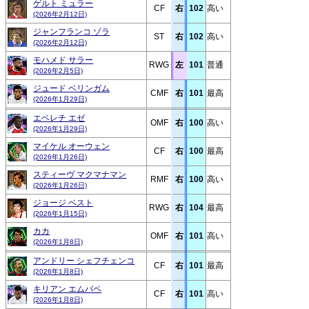
ゲルト ミュラー
CF
右
102
高い
(2026年2月12日)
ジャンフランコ ゾラ
ST
右
102
高い
(2026年2月12日)
モハメド サラー
RWG
左
101
普通
(2026年2月5日)
ジュード ベリンガム
CMF
右
101
最高
(2026年1月29日)
エベレチ エゼ
OMF
右
100
高い
(2026年1月29日)
マイケル オーウェン
CF
右
100
最高
(2026年1月26日)
スティーヴ マクマナマン
RMF
右
100
高い
(2026年1月26日)
ジョージ ベスト
RWG
右
104
最高
(2026年1月15日)
カカ
OMF
右
101
高い
(2026年1月8日)
アンドリー シェフチェンコ
CF
右
101
最高
(2026年1月8日)
キリアン エムバペ
CF
右
101
高い
(2026年1月8日)