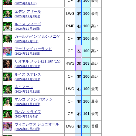
CF
右
100
最高
(2025年1月1日)
エデン アザール
LWG
右
100
最高
(2024年12月19日)
ルイス フィーゴ
RMF
右
100
高い
(2024年12月16日)
カール ハインツ ルンメニゲ
CF
右
100
最高
(2024年12月5日)
アーリング ハーランド
CF
左
100
高い
(2024年11月28日)
リオネル メッシ(11 Jan '15)
RWG
左
103
高い
(2024年11月21日)
ルイス スアレス
CF
右
100
高い
(2024年11月21日)
ネイマール
LWG
右
100
最高
(2024年11月21日)
マルコ ファン バステン
CF
右
100
最高
(2024年11月11日)
ヨハン クライフ
CF
右
101
最高
(2024年11月4日)
ヴィニシウス ジュニオール
LWG
右
100
普通
(2024年10月31日)