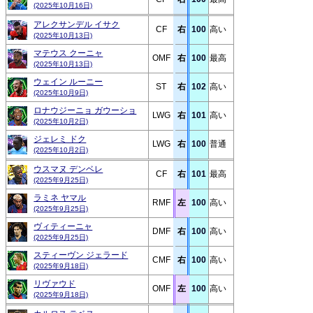
(2025年10月16日)
アレクサンデル イサク
CF
右
100
高い
(2025年10月13日)
マテウス クーニャ
OMF
右
100
最高
(2025年10月13日)
ウェイン ルーニー
ST
右
102
高い
(2025年10月9日)
ロナウジーニョ ガウーショ
LWG
右
101
高い
(2025年10月2日)
ジェレミ ドク
LWG
右
100
普通
(2025年10月2日)
ウスマヌ デンベレ
CF
右
101
最高
(2025年9月25日)
ラミネ ヤマル
RMF
左
100
高い
(2025年9月25日)
ヴィティーニャ
DMF
右
100
高い
(2025年9月25日)
スティーヴン ジェラード
CMF
右
100
高い
(2025年9月18日)
リヴァウド
OMF
左
100
高い
(2025年9月18日)