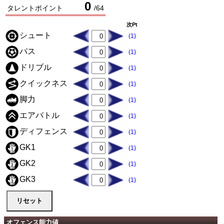
0
タレントポイント
/
64
次Pt
シュート
(1)
パス
(1)
ドリブル
(1)
クイックネス
(1)
脚力
(1)
エアバトル
(1)
ディフェンス
(1)
GK1
(1)
GK2
(1)
GK3
(1)
オフェンス能力値