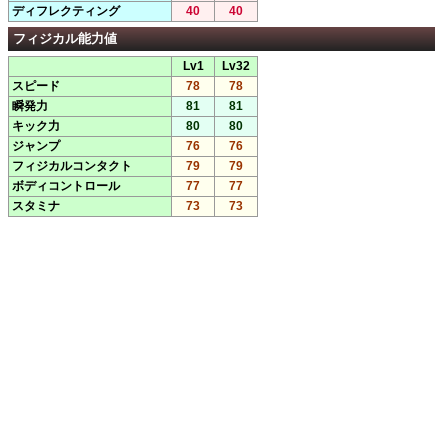
ディフレクティング
40
40
フィジカル能力値
Lv1
Lv32
スピード
78
78
瞬発力
81
81
キック力
80
80
ジャンプ
76
76
フィジカルコンタクト
79
79
ボディコントロール
77
77
スタミナ
73
73