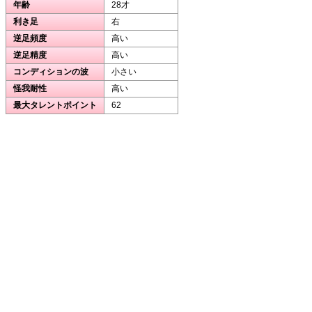
年齢
28才
利き足
右
逆足頻度
高い
逆足精度
高い
コンディションの波
小さい
怪我耐性
高い
最大タレントポイント
62