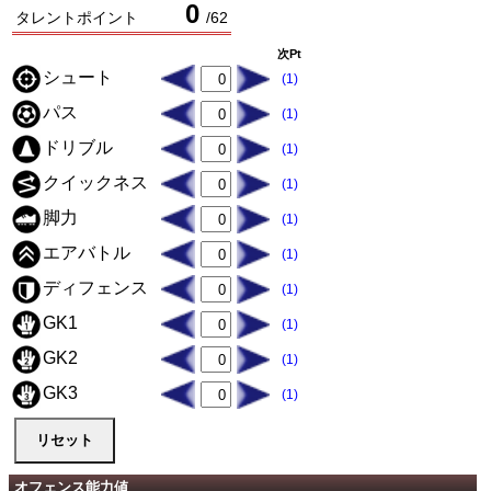
0
タレントポイント
/
62
次Pt
シュート
(1)
パス
(1)
ドリブル
(1)
クイックネス
(1)
脚力
(1)
エアバトル
(1)
ディフェンス
(1)
GK1
(1)
GK2
(1)
GK3
(1)
オフェンス能力値