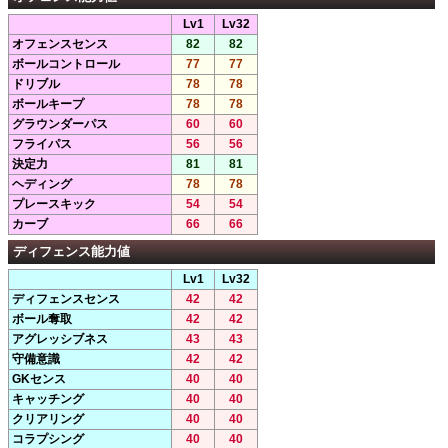
Lv1
Lv32
オフェンスセンス
82
82
ボールコントロール
77
77
ドリブル
78
78
ボールキープ
78
78
グラウンダーパス
60
60
フライパス
56
56
決定力
81
81
ヘディング
78
78
プレースキック
54
54
カーブ
66
66
ディフェンス能力値
Lv1
Lv32
ディフェンスセンス
42
42
ボール奪取
42
42
アグレッシブネス
43
43
守備意識
42
42
GKセンス
40
40
キャッチング
40
40
クリアリング
40
40
コラプシング
40
40