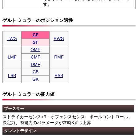
す。
ゲルト ミュラーのポジション適性
CF
LWG
RWG
ST
OMF
LMF
CMF
RMF
DMF
CB
LSB
RSB
GK
ゲルト ミュラーの能力値
ブースター
ストライカーセンス+3…オフェンスセンス、ボールコントロール、
決定力、瞬発力のパラメータが常時3ずつ上昇
タレントデザイン