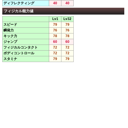
ディフレクティング
40
40
フィジカル能力値
Lv1
Lv32
スピード
79
79
瞬発力
76
76
キック力
78
78
ジャンプ
60
60
フィジカルコンタクト
72
72
ボディコントロール
72
72
スタミナ
79
79