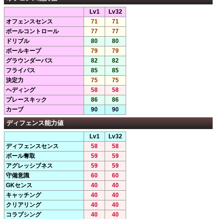
Lv1
Lv32
オフェンスセンス
71
71
ボールコントロール
77
77
ドリブル
80
80
ボールキープ
79
79
グラウンダーパス
82
82
フライパス
85
85
決定力
75
75
ヘディング
58
58
プレースキック
86
86
カーブ
90
90
ディフェンス能力値
Lv1
Lv32
ディフェンスセンス
58
58
ボール奪取
59
59
アグレッシブネス
59
59
守備意識
60
60
GKセンス
40
40
キャッチング
40
40
クリアリング
40
40
コラプシング
40
40