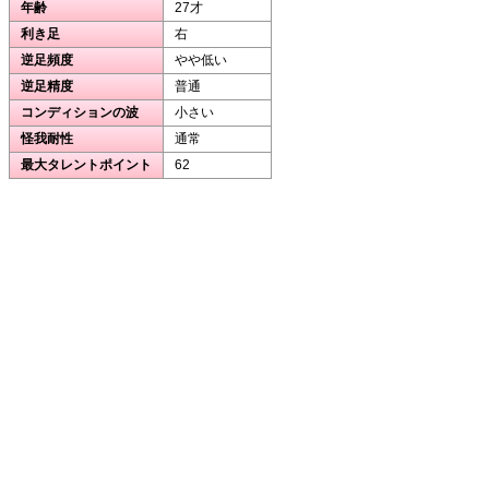
年齢
27才
利き足
右
逆足頻度
やや低い
逆足精度
普通
コンディションの波
小さい
怪我耐性
通常
最大タレントポイント
62