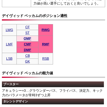
力値が高い選手にしておくと良いでしょう。
デイヴィッド ベッカムのポジション適性
CF
LWG
RWG
ST
OMF
LMF
CMF
RMF
DMF
CB
LSB
RSB
GK
デイヴィッド ベッカムの能力値
ブースター
アキュラシー+3…グラウンダーパス、フライパス、決定力、キック
力のパラメータが常時3ずつ上昇
タレントデザイン