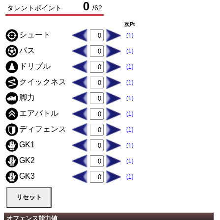
0
タレントポイント
/
62
次Pt
シュート
(1)
パス
(1)
ドリブル
(1)
クイックネス
(1)
脚力
(1)
エアバトル
(1)
ディフェンス
(1)
GK1
(1)
GK2
(1)
GK3
(1)
オフェンス能力値