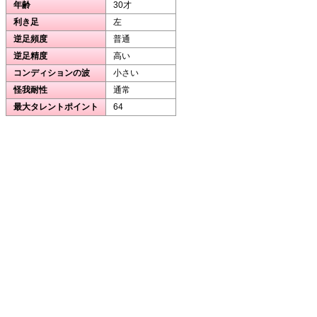
年齢
30才
利き足
左
逆足頻度
普通
逆足精度
高い
コンディションの波
小さい
怪我耐性
通常
最大タレントポイント
64