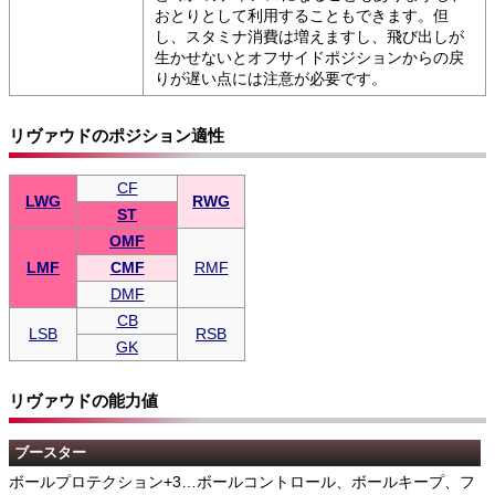
おとりとして利用することもできます。但
し、スタミナ消費は増えますし、飛び出しが
生かせないとオフサイドポジションからの戻
りが遅い点には注意が必要です。
リヴァウドのポジション適性
CF
LWG
RWG
ST
OMF
LMF
CMF
RMF
DMF
CB
LSB
RSB
GK
リヴァウドの能力値
ブースター
ボールプロテクション+3…ボールコントロール、ボールキープ、フ