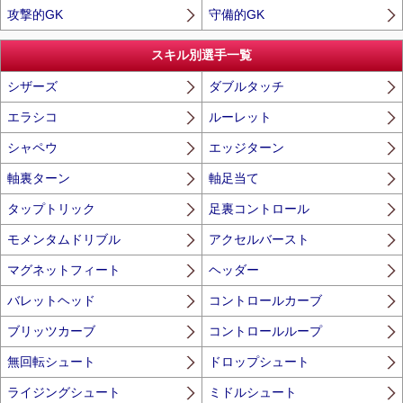
攻撃的GK
守備的GK
スキル別選手一覧
シザーズ
ダブルタッチ
エラシコ
ルーレット
シャペウ
エッジターン
軸裏ターン
軸足当て
タップトリック
足裏コントロール
モメンタムドリブル
アクセルバースト
マグネットフィート
ヘッダー
バレットヘッド
コントロールカーブ
ブリッツカーブ
コントロールループ
無回転シュート
ドロップシュート
ライジングシュート
ミドルシュート