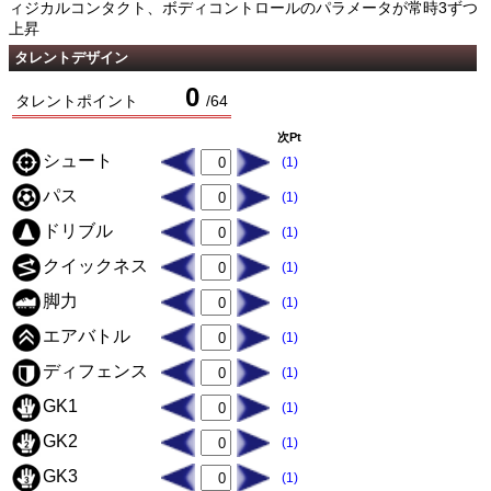
ィジカルコンタクト、ボディコントロールのパラメータが常時3ずつ
上昇
タレントデザイン
0
タレントポイント
/
64
次Pt
シュート
(1)
パス
(1)
ドリブル
(1)
クイックネス
(1)
脚力
(1)
エアバトル
(1)
ディフェンス
(1)
GK1
(1)
GK2
(1)
GK3
(1)