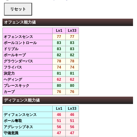
オフェンス能力値
Lv1
Lv33
オフェンスセンス
77
77
ボールコントロール
83
83
ドリブル
83
83
ボールキープ
82
82
グラウンダーパス
78
78
フライパス
74
74
決定力
81
81
ヘディング
62
62
プレースキック
80
80
カーブ
76
76
ディフェンス能力値
Lv1
Lv33
ディフェンスセンス
46
46
ボール奪取
51
51
アグレッシブネス
56
56
守備意識
47
47