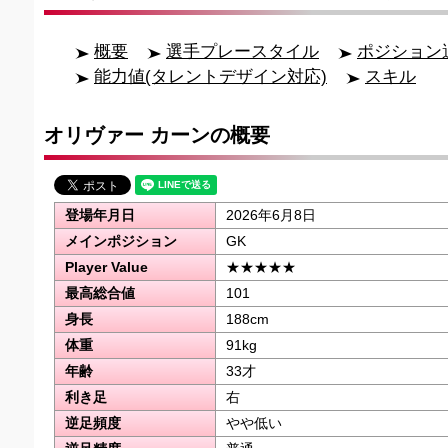
概要
選手プレースタイル
ポジション
能力値(タレントデザイン対応)
スキル
オリヴァー カーンの概要
登場年月日
2026年6月8日
メインポジション
GK
Player Value
★★★★★
最高総合値
101
身長
188cm
体重
91kg
年齢
33才
利き足
右
逆足頻度
やや低い