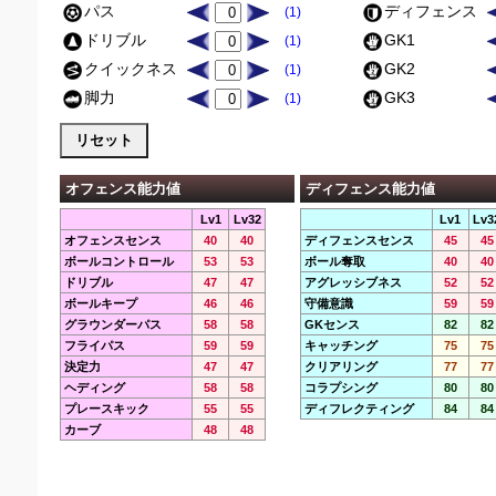
パス
ディフェンス
(1)
ドリブル
GK1
(1)
クイックネス
GK2
(1)
脚力
GK3
(1)
オフェンス能力値
ディフェンス能力値
Lv1
Lv32
Lv1
Lv3
オフェンスセンス
40
40
ディフェンスセンス
45
45
ボールコントロール
53
53
ボール奪取
40
40
ドリブル
47
47
アグレッシブネス
52
52
ボールキープ
46
46
守備意識
59
59
グラウンダーパス
58
58
GKセンス
82
82
フライパス
59
59
キャッチング
75
75
決定力
47
47
クリアリング
77
77
ヘディング
58
58
コラプシング
80
80
プレースキック
55
55
ディフレクティング
84
84
カーブ
48
48