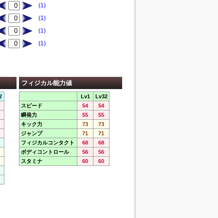
(1)
(1)
(1)
(1)
フィジカル能力値
2
Lv1
Lv32
スピード
54
54
瞬発力
55
55
キック力
73
73
ジャンプ
71
71
フィジカルコンタクト
68
68
ボディコントロール
56
56
スタミナ
60
60