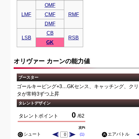
OMF
LMF
CMF
RMF
DMF
CB
LSB
RSB
GK
オリヴァー カーンの能力値
ブースター
ゴールキーピング+3…GKセンス、キャッチング、ク
タが常時3ずつ上昇
タレントデザイン
0
タレントポイント
/
62
次Pt
シュート
エアバトル
(1)