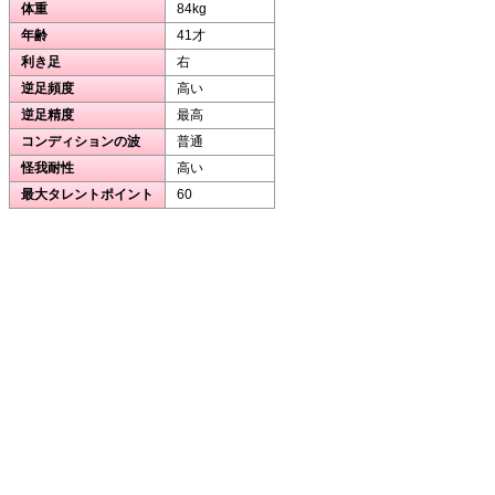
体重
84kg
年齢
41才
利き足
右
逆足頻度
高い
逆足精度
最高
コンディションの波
普通
怪我耐性
高い
最大タレントポイント
60