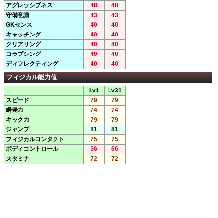
アグレッシブネス
48
48
守備意識
43
43
GKセンス
40
40
キャッチング
40
40
クリアリング
40
40
コラプシング
40
40
ディフレクティング
40
40
フィジカル能力値
Lv1
Lv31
スピード
79
79
瞬発力
74
74
キック力
79
79
ジャンプ
81
81
フィジカルコンタクト
75
75
ボディコントロール
66
66
スタミナ
72
72