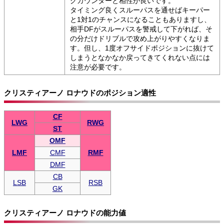
グカウンターと相性が良いです。
タイミング良くスルーパスを通せばキーパー
と1対1のチャンスになることもありますし、
相手DFがスルーパスを警戒して下がれば、そ
の分だけドリブルで攻め上がりやすくなりま
す。但し、1度オフサイドポジションに抜けて
しまうとなかなか戻ってきてくれない点には
注意が必要です。
クリスティアーノ ロナウドのポジション適性
CF
LWG
RWG
ST
OMF
LMF
CMF
RMF
DMF
CB
LSB
RSB
GK
クリスティアーノ ロナウドの能力値