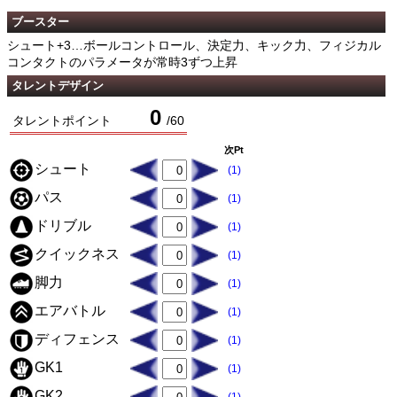
ブースター
シュート+3…ボールコントロール、決定力、キック力、フィジカル
コンタクトのパラメータが常時3ずつ上昇
タレントデザイン
0
タレントポイント
/
60
次Pt
シュート
(1)
パス
(1)
ドリブル
(1)
クイックネス
(1)
脚力
(1)
エアバトル
(1)
ディフェンス
(1)
GK1
(1)
GK2