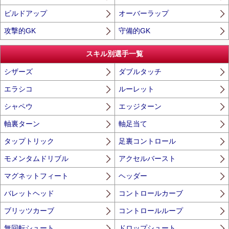
ビルドアップ
オーバーラップ
攻撃的GK
守備的GK
スキル別選手一覧
シザーズ
ダブルタッチ
エラシコ
ルーレット
シャペウ
エッジターン
軸裏ターン
軸足当て
タップトリック
足裏コントロール
モメンタムドリブル
アクセルバースト
マグネットフィート
ヘッダー
バレットヘッド
コントロールカーブ
ブリッツカーブ
コントロールループ
無回転シュート
ドロップシュート