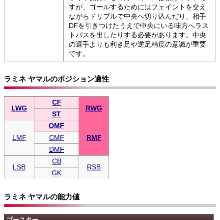
すが、ゴールするためにはフェイントを交え
ながらドリブルで中央へ切り込んだり、相手
DFを引きつけたうえで中央にいる味方へラス
トパスを出したりする必要があります。中央
の選手よりも利き足や逆足精度の意識が重要
です。
ラミネ ヤマルのポジション適性
CF
LWG
RWG
ST
OMF
LMF
CMF
RMF
DMF
CB
LSB
RSB
GK
ラミネ ヤマルの能力値
ブースター