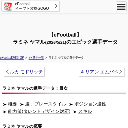
eFootball
イーフト攻略GOGO
【eFootball】
ラミネ ヤマル
のエピック選手データ
(2026/5/21)
eFootball攻略TOP
＞
SP選手一覧
＞ ラミネ ヤマルの選手データ
ルカ モドリッチ
キリアン エムバペ
ラミネ ヤマルの選手データ：目次
概要
選手プレースタイル
ポジション適性
能力値(タレントデザイン対応)
スキル
ラミネ ヤマルの概要