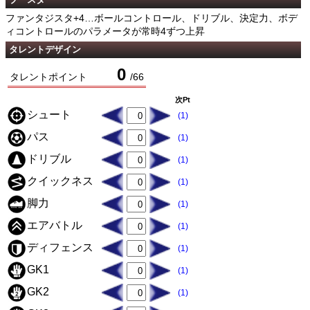
ファンタジスタ+4…ボールコントロール、ドリブル、決定力、ボデ
ィコントロールのパラメータが常時4ずつ上昇
タレントデザイン
0
タレントポイント
/
66
次Pt
シュート
(1)
パス
(1)
ドリブル
(1)
クイックネス
(1)
脚力
(1)
エアバトル
(1)
ディフェンス
(1)
GK1
(1)
GK2
(1)