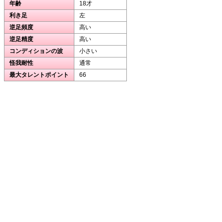
年齢
18才
利き足
左
逆足頻度
高い
逆足精度
高い
コンディションの波
小さい
怪我耐性
通常
最大タレントポイント
66