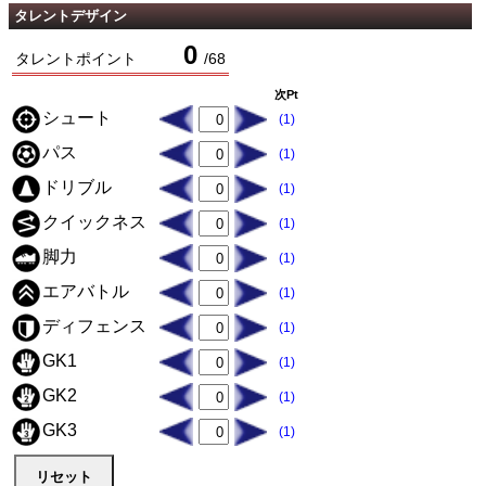
タレントデザイン
0
タレントポイント
/
68
次Pt
シュート
(1)
パス
(1)
ドリブル
(1)
クイックネス
(1)
脚力
(1)
エアバトル
(1)
ディフェンス
(1)
GK1
(1)
GK2
(1)
GK3
(1)