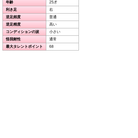
年齢
25才
利き足
右
逆足頻度
普通
逆足精度
高い
コンディションの波
小さい
怪我耐性
通常
最大タレントポイント
68