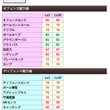
オフェンス能力値
Lv1
Lv35
オフェンスセンス
66
66
ボールコントロール
79
79
ドリブル
78
78
ボールキープ
81
81
グラウンダーパス
81
81
フライパス
81
81
決定力
67
67
ヘディング
65
65
プレースキック
72
72
カーブ
76
76
ディフェンス能力値
Lv1
Lv35
ディフェンスセンス
78
78
ボール奪取
76
76
アグレッシブネス
76
76
守備意識
76
76
GKセンス
40
40
キャッチング
40
40