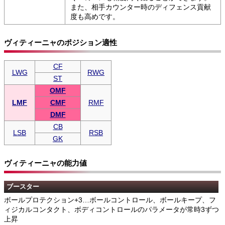
また、相手カウンター時のディフェンス貢献
度も高めです。
ヴィティーニャのポジション適性
CF
LWG
RWG
ST
OMF
LMF
CMF
RMF
DMF
CB
LSB
RSB
GK
ヴィティーニャの能力値
ブースター
ボールプロテクション+3…ボールコントロール、ボールキープ、フ
ィジカルコンタクト、ボディコントロールのパラメータが常時3ずつ
上昇