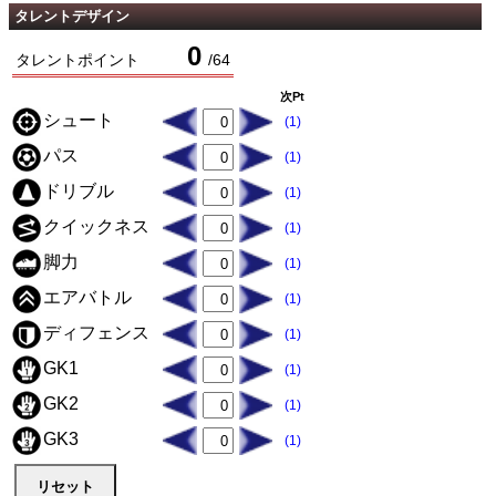
タレントデザイン
0
タレントポイント
/
64
次Pt
シュート
(1)
パス
(1)
ドリブル
(1)
クイックネス
(1)
脚力
(1)
エアバトル
(1)
ディフェンス
(1)
GK1
(1)
GK2
(1)
GK3
(1)