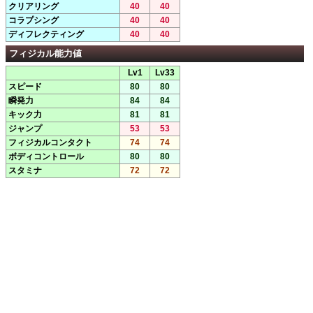
クリアリング
40
40
コラプシング
40
40
ディフレクティング
40
40
フィジカル能力値
Lv1
Lv33
スピード
80
80
瞬発力
84
84
キック力
81
81
ジャンプ
53
53
フィジカルコンタクト
74
74
ボディコントロール
80
80
スタミナ
72
72