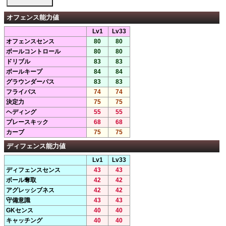
オフェンス能力値
Lv1
Lv33
オフェンスセンス
80
80
ボールコントロール
80
80
ドリブル
83
83
ボールキープ
84
84
グラウンダーパス
83
83
フライパス
74
74
決定力
75
75
ヘディング
55
55
プレースキック
68
68
カーブ
75
75
ディフェンス能力値
Lv1
Lv33
ディフェンスセンス
43
43
ボール奪取
42
42
アグレッシブネス
42
42
守備意識
43
43
GKセンス
40
40
キャッチング
40
40