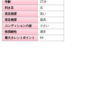
年齢
27才
利き足
右
逆足頻度
高い
逆足精度
最高
コンディションの波
小さい
怪我耐性
通常
最大タレントポイント
64