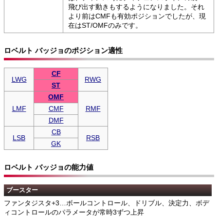
飛び出す動きもするようになりました。それ
より前はCMFも有効ポジションでしたが、現
在はST/OMFのみです。
ロベルト バッジョのポジション適性
CF
LWG
RWG
ST
OMF
LMF
CMF
RMF
DMF
CB
LSB
RSB
GK
ロベルト バッジョの能力値
ブースター
ファンタジスタ+3…ボールコントロール、ドリブル、決定力、ボデ
ィコントロールのパラメータが常時3ずつ上昇