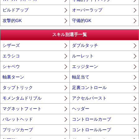
ビルドアップ
オーバーラップ
攻撃的GK
守備的GK
スキル別選手一覧
シザーズ
ダブルタッチ
エラシコ
ルーレット
シャペウ
エッジターン
軸裏ターン
軸足当て
タップトリック
足裏コントロール
モメンタムドリブル
アクセルバースト
マグネットフィート
ヘッダー
バレットヘッド
コントロールカーブ
ブリッツカーブ
コントロールループ