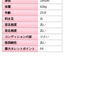
身長
185cm
体重
82kg
年齢
24才
利き足
右
逆足頻度
高い
逆足精度
高い
コンディションの波
小さい
怪我耐性
高い
最大タレントポイント
64