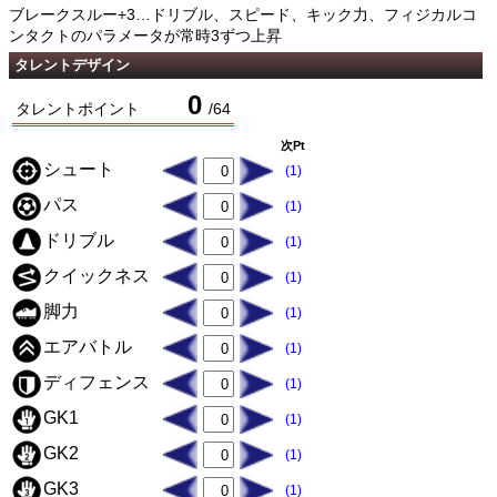
ブレークスルー+3…ドリブル、スピード、キック力、フィジカルコ
ンタクトのパラメータが常時3ずつ上昇
タレントデザイン
0
タレントポイント
/
64
次Pt
シュート
(1)
パス
(1)
ドリブル
(1)
クイックネス
(1)
脚力
(1)
エアバトル
(1)
ディフェンス
(1)
GK1
(1)
GK2
(1)
GK3
(1)