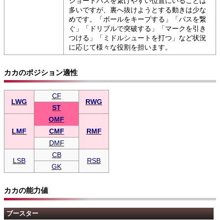
ショートパスを繋げやすい位置にいることは
多いですが、裏へ抜けようとする動きは少な
めです。「ボールをキープする」「パスを繋
ぐ」「ドリブルで突破する」「マークを引き
つける」「ミドルシュートを打つ」など状況
に応じて様々な役割を担います。
カカのポジション適性
CF
LWG
RWG
ST
OMF
LMF
CMF
RMF
DMF
CB
LSB
RSB
GK
カカの能力値
ブースター