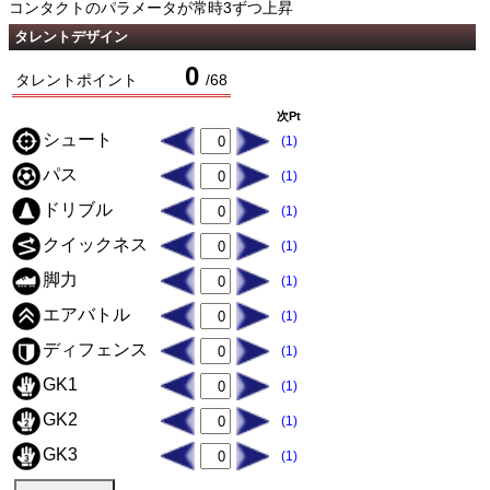
コンタクトのパラメータが常時3ずつ上昇
タレントデザイン
0
タレントポイント
/
68
次Pt
シュート
(1)
パス
(1)
ドリブル
(1)
クイックネス
(1)
脚力
(1)
エアバトル
(1)
ディフェンス
(1)
GK1
(1)
GK2
(1)
GK3
(1)