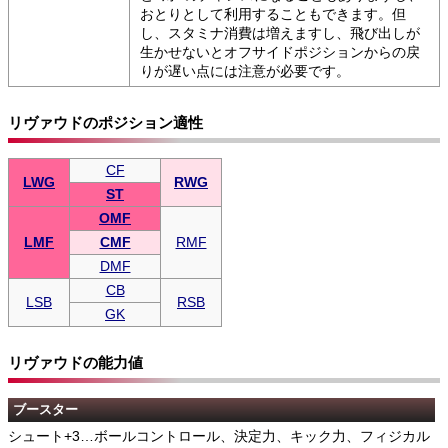
おとりとして利用することもできます。但
し、スタミナ消費は増えますし、飛び出しが
生かせないとオフサイドポジションからの戻
りが遅い点には注意が必要です。
リヴァウドのポジション適性
CF
LWG
RWG
ST
OMF
LMF
CMF
RMF
DMF
CB
LSB
RSB
GK
リヴァウドの能力値
ブースター
シュート+3…ボールコントロール、決定力、キック力、フィジカル