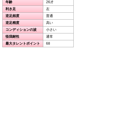
年齢
26才
利き足
左
逆足頻度
普通
逆足精度
高い
コンディションの波
小さい
怪我耐性
通常
最大タレントポイント
68