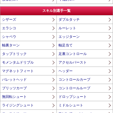
スキル別選手一覧
シザーズ
ダブルタッチ
エラシコ
ルーレット
シャペウ
エッジターン
軸裏ターン
軸足当て
タップトリック
足裏コントロール
モメンタムドリブル
アクセルバースト
マグネットフィート
ヘッダー
バレットヘッド
コントロールカーブ
ブリッツカーブ
コントロールループ
無回転シュート
ドロップシュート
ライジングシュート
ミドルシュート