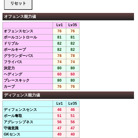
オフェンス能力値
Lv1
Lv35
オフェンスセンス
76
76
ボールコントロール
81
81
ドリブル
82
82
ボールキープ
82
82
グラウンダーパス
78
78
フライパス
74
74
決定力
80
80
ヘディング
60
60
プレースキック
80
80
カーブ
76
76
ディフェンス能力値
Lv1
Lv35
ディフェンスセンス
46
46
ボール奪取
51
51
アグレッシブネス
56
56
守備意識
47
47
GKセンス
40
40