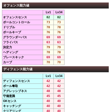
オフェンス能力値
Lv1
Lv34
オフェンスセンス
82
82
ボールコントロール
73
73
ドリブル
78
78
ボールキープ
76
76
グラウンダーパス
69
69
フライパス
63
63
決定力
79
79
ヘディング
78
78
プレースキック
69
69
カーブ
70
70
ディフェンス能力値
Lv1
Lv34
ディフェンスセンス
42
42
ボール奪取
42
42
アグレッシブネス
48
48
守備意識
45
45
GKセンス
40
40
キャッチング
40
40
クリアリング
40
40