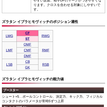
やすい反面、相手DFのマークがつきやすくな
ります。クロスを合わせる対象にしやすいで
す。
ズラタン イブラヒモヴィッチのポジション適性
CF
LWG
RWG
ST
OMF
LMF
CMF
RMF
DMF
CB
LSB
RSB
GK
ズラタン イブラヒモヴィッチの能力値
ブースター
シュート+5…ボールコントロール、決定力、キック力、フィジカル
コンタクトのパラメータが常時5ずつ上昇