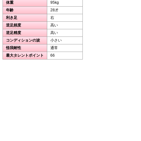
体重
95kg
年齢
28才
利き足
右
逆足頻度
高い
逆足精度
高い
コンディションの波
小さい
怪我耐性
通常
最大タレントポイント
66