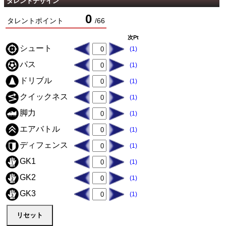
タレントデザイン
0
タレントポイント
/
66
次Pt
シュート
(1)
パス
(1)
ドリブル
(1)
クイックネス
(1)
脚力
(1)
エアバトル
(1)
ディフェンス
(1)
GK1
(1)
GK2
(1)
GK3
(1)