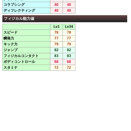
コラプシング
40
40
ディフレクティング
40
40
フィジカル能力値
Lv1
Lv34
スピード
78
78
瞬発力
77
77
キック力
79
79
ジャンプ
82
82
フィジカルコンタクト
83
83
ボディコントロール
68
68
スタミナ
72
72