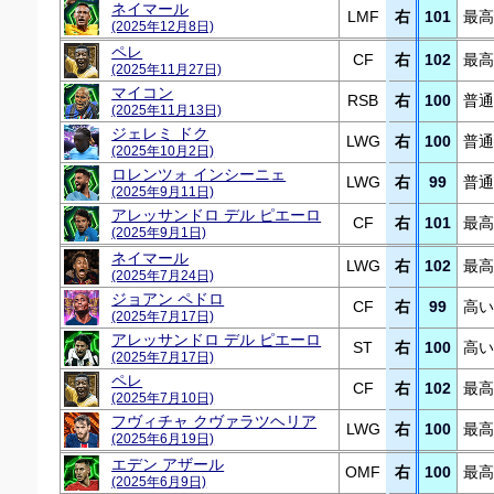
ネイマール
LMF
右
101
最高
(2025年12月8日)
ペレ
CF
右
102
最高
(2025年11月27日)
マイコン
RSB
右
100
普通
(2025年11月13日)
ジェレミ ドク
LWG
右
100
普通
(2025年10月2日)
ロレンツォ インシーニェ
LWG
右
99
普通
(2025年9月11日)
アレッサンドロ デル ピエーロ
CF
右
101
最高
(2025年9月1日)
ネイマール
LWG
右
102
最高
(2025年7月24日)
ジョアン ペドロ
CF
右
99
高い
(2025年7月17日)
アレッサンドロ デル ピエーロ
ST
右
100
高い
(2025年7月17日)
ペレ
CF
右
102
最高
(2025年7月10日)
フヴィチャ クヴァラツヘリア
LWG
右
100
最高
(2025年6月19日)
エデン アザール
OMF
右
100
最高
(2025年6月9日)