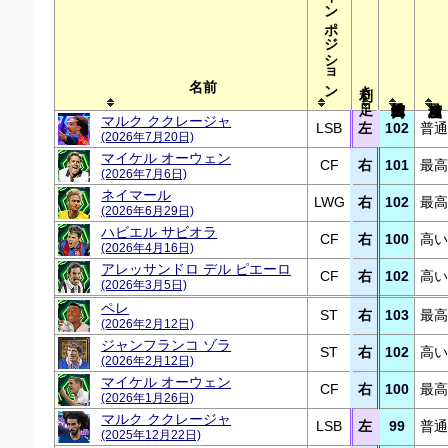
メインポジション
利き足
名前
マルク ククレージャ
LSB
左
102
普通
(2026年7月20日)
マイケル オーウェン
CF
右
101
最高
(2026年7月6日)
ネイマール
LWG
右
102
最高
(2026年6月29日)
ハビエル サビオラ
CF
右
100
高い
(2026年4月16日)
アレッサンドロ デル ピエーロ
CF
右
102
高い
(2026年3月5日)
ペレ
ST
右
103
最高
(2026年2月12日)
ジャンフランコ ゾラ
ST
右
102
高い
(2026年2月12日)
マイケル オーウェン
CF
右
100
最高
(2026年1月26日)
マルク ククレージャ
LSB
左
99
普通
(2025年12月22日)