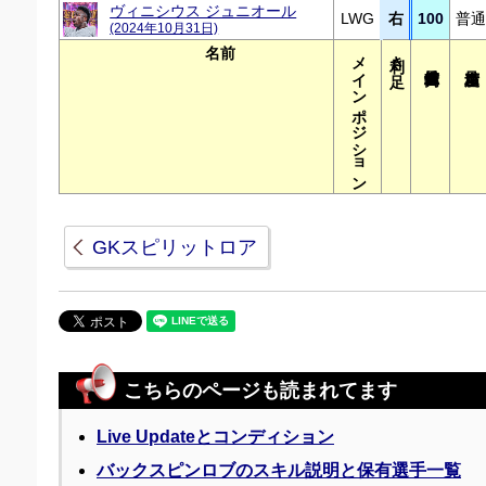
ヴィニシウス ジュニオール
LWG
右
100
普通
(2024年10月31日)
名前
メインポジション
利き足
GKスピリットロア
こちらのページも読まれてます
Live Updateとコンディション
バックスピンロブのスキル説明と保有選手一覧