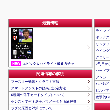
最新情報
ラインブ
ボックス
リンクフ
ウイング
クロサー
NEW
エピック＆ハイライト最新ガチャ
2列目か
ハードプ
関連情報の解説
アンカー
ブースター効果とクラフト方法
ｲﾝﾅｰﾗｯﾌﾟ
スマートアシストの効果と設定方法
ビルドア
6種類の選手カードタイプについて
攻撃的G
センスって何？選手パラメータを徹底解説
ラグの原因と対策について