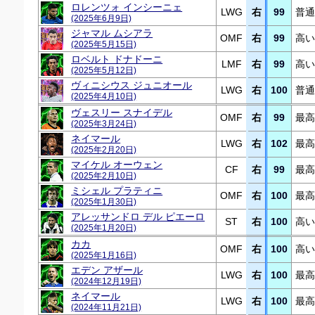
ロレンツォ インシーニェ
LWG
右
99
普通
(2025年6月9日)
ジャマル ムシアラ
OMF
右
99
高い
(2025年5月15日)
ロベルト ドナドーニ
LMF
右
99
高い
(2025年5月12日)
ヴィニシウス ジュニオール
LWG
右
100
普通
(2025年4月10日)
ヴェスリー スナイデル
OMF
右
99
最高
(2025年3月24日)
ネイマール
LWG
右
102
最高
(2025年2月20日)
マイケル オーウェン
CF
右
99
最高
(2025年2月10日)
ミシェル プラティニ
OMF
右
100
最高
(2025年1月30日)
アレッサンドロ デル ピエーロ
ST
右
100
高い
(2025年1月20日)
カカ
OMF
右
100
高い
(2025年1月16日)
エデン アザール
LWG
右
100
最高
(2024年12月19日)
ネイマール
LWG
右
100
最高
(2024年11月21日)