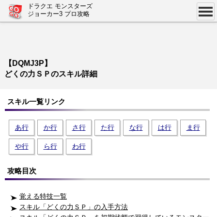
ドラクエ モンスターズ
ジョーカー3 プロ攻略
【DQMJ3P】
どくの力ＳＰのスキル詳細
スキル一覧リンク
あ行
か行
さ行
た行
な行
は行
ま行
や行
ら行
わ行
攻略目次
覚える特技一覧
スキル「どくの力ＳＰ」の入手方法