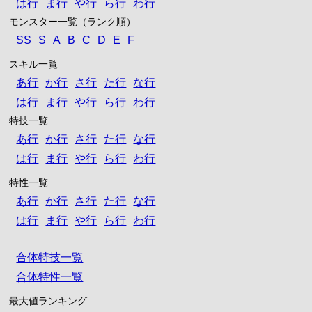
は行
ま行
や行
ら行
わ行
モンスター一覧（ランク順）
SS
S
A
B
C
D
E
F
スキル一覧
あ行
か行
さ行
た行
な行
は行
ま行
や行
ら行
わ行
特技一覧
あ行
か行
さ行
た行
な行
は行
ま行
や行
ら行
わ行
特性一覧
あ行
か行
さ行
た行
な行
は行
ま行
や行
ら行
わ行
合体特技一覧
合体特性一覧
最大値ランキング