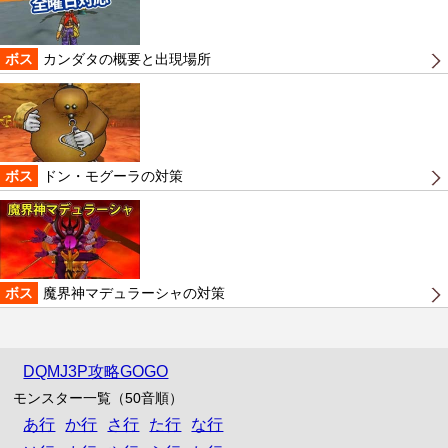
ボス
カンダタの概要と出現場所
ボス
ドン・モグーラの対策
ボス
魔界神マデュラーシャの対策
DQMJ3P攻略GOGO
モンスター一覧（50音順）
あ行
か行
さ行
た行
な行