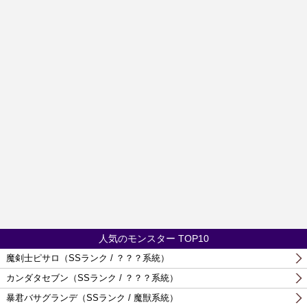
人気のモンスター TOP10
魔剣士ピサロ（SSランク / ？？？系統）
カンダタセブン（SSランク / ？？？系統）
暴君バサグランデ（SSランク / 魔獣系統）