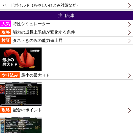
ハードボイルド（あやしいひとみ対策など）
注目記事
人気
特性シミュレーター
攻略
能力の成長上限値が変化する条件
検証
タネ・きのみの能力値上昇
やり込み
最小の最大ＨＰ
攻略
配合のポイント