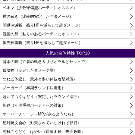
ベホマ（少数守備型パーティにオススメ）
神の裁き（比較的安定した与ダメージ）
闇獄凍滅斬（残りHPを減らして超ダメージ）
祝福の舞（粘りのあるパーティにオススメ）
聖光神雷斬（残りHPを減らして超ダメージ）
人気の合体特性 TOP10
背水の陣（亡者の執念＆リザオラルとセットで）
破壊神（安定したダメージ増）
つねに体返し（意外と多い体技攻撃対策）
ノーガード（早期ラウンド決着用）
超いてつくはどう（安定したラウンド進行）
斬鉄（守備重視パーティへの対策）
オーバーチャージ（MPが余るようなら）
絶対呪文会心（対策されていなければ脅威）
究極こうどう はやい（対策困難。先手必勝）