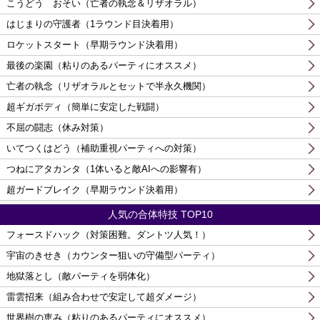
こうどう おそい（亡者の執念＆リザオラル）
はじまりの守護者（1ラウンド目決着用）
ロケットスタート（早期ラウンド決着用）
最後の楽園（粘りのあるパーティにオススメ）
亡者の執念（リザオラルとセットで半永久機関）
超ギガボディ（簡単に安定した戦闘）
不屈の闘志（休み対策）
いてつくはどう（補助重視パーティへの対策）
つねにアタカンタ（1体いると敵AIへの影響有）
超ガードブレイク（早期ラウンド決着用）
人気の合体特技 TOP10
フォースドハック（対策困難。ダントツ人気！）
宇宙のきせき（カウンター狙いの守備型パーティ）
地獄落とし（敵パーティを弱体化）
雷雲招来（組み合わせで安定して超ダメージ）
世界樹の恵み（粘りのあるパーティにオススメ）