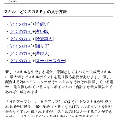
なる。
スキル「どくの力ＳＰ」の入手方法
・[
どくの力＋
]+[
羊飼い
]
・[
どくの力＋
]+[
占い師
]
・[
どくの力＋
]+[
吟遊詩人
]
・[
どくの力＋
]+[
踊り子
]
・[
どくの力＋
]+[
遊び人
]
・[
どくの力＋
]+[
スーパースター
]
新しいスキルを生成する場合、原則としてすべての生成元スキル
に
最大値までスキルポイントを割り振る必要があります。
但し、
配合する2体のモンスターがそのスキルをそれぞれ習得している場
合、
割り振られているスキルポイントの「合計」が最大値以上で
あれば生成されます。
「ＨＰアップ1」→「ＨＰアップ2」のように上位スキルが生成さ
れる場合に限り、
超生配合（・改）ならばスキルポイントを割り
振らなくても生成されますが、
スキルの証は入手することができ
ません。（スキルポイントを割り振れば入手できます。）