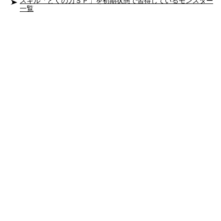
スキル「どくの力ＳＰ」を初期状態で習得しているモンスター
一覧