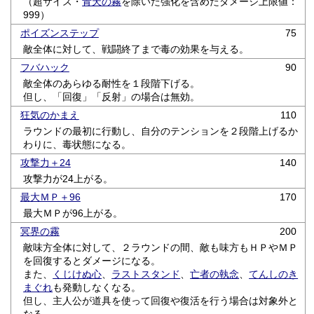
（超サイズ・
青天の霧
を除いた強化を含めたダメージ上限値：
999）
ポイズンステップ
75
敵全体に対して、戦闘終了まで毒の効果を与える。
フバハック
90
敵全体のあらゆる耐性を１段階下げる。
但し、「回復」「反射」の場合は無効。
狂気のかまえ
110
ラウンドの最初に行動し、自分のテンションを２段階上げるか
わりに、毒状態になる。
攻撃力＋24
140
攻撃力が24上がる。
最大ＭＰ＋96
170
最大ＭＰが96上がる。
冥界の霧
200
敵味方全体に対して、２ラウンドの間、敵も味方もＨＰやＭＰ
を回復するとダメージになる。
また、
くじけぬ心
、
ラストスタンド
、
亡者の執念
、
てんしのき
まぐれ
も発動しなくなる。
但し、主人公が道具を使って回復や復活を行う場合は対象外と