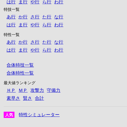
は行
ま行
や行
ら行
わ行
特技一覧
あ行
か行
さ行
た行
な行
は行
ま行
や行
ら行
わ行
特性一覧
あ行
か行
さ行
た行
な行
は行
ま行
や行
ら行
わ行
合体特技一覧
合体特性一覧
最大値ランキング
ＨＰ
ＭＰ
攻撃力
守備力
素早さ
賢さ
合計
特性シミュレーター
人気