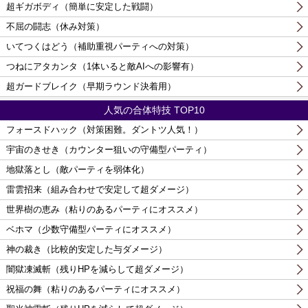
超ギガボディ（簡単に安定した戦闘）
不屈の闘志（休み対策）
いてつくはどう（補助重視パーティへの対策）
つねにアタカンタ（1体いると敵AIへの影響有）
超ガードブレイク（早期ラウンド決着用）
人気の合体特技 TOP10
フォースドハック（対策困難。ダントツ人気！）
宇宙のきせき（カウンター狙いの守備型パーティ）
地獄落とし（敵パーティを弱体化）
雷雲招来（組み合わせで安定して超ダメージ）
世界樹の恵み（粘りのあるパーティにオススメ）
ベホマ（少数守備型パーティにオススメ）
神の裁き（比較的安定した与ダメージ）
闇獄凍滅斬（残りHPを減らして超ダメージ）
祝福の舞（粘りのあるパーティにオススメ）