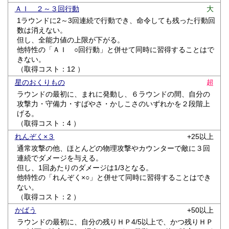
ＡＩ ２～３回行動
大
1ラウンドに2～3回連続で行動でき、命令しても残った行動回
数は消えない。
但し、全能力値の上限が下がる。
他特性の「ＡＩ ○回行動」と併せて同時に習得することはで
きない。
（取得コスト：12 ）
星のおくりもの
超
ラウンドの最初に、まれに発動し、６ラウンドの間、自分の
攻撃力・守備力・すばやさ・かしこさのいずれかを２段階上
げる。
（取得コスト：4 ）
れんぞく×３
+25以上
通常攻撃の他、ほとんどの物理攻撃やカウンターで敵に３回
連続でダメージを与える。
但し、1回あたりのダメージは1/3となる。
他特性の「れんぞく×○」と併せて同時に習得することはでき
ない。
（取得コスト：2 ）
かばう
+50以上
ラウンドの最初に、自分の残りＨＰ4/5以上で、かつ残りＨＰ