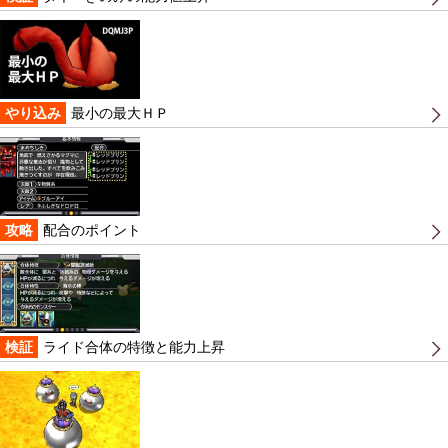
やり込み
最小の最大ＨＰ
攻略
配合のポイント
検証
ライド合体の特徴と能力上昇