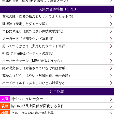
聖光神雷斬（残りHPを減らして超ダメージ）
人気の合体特性 TOP10
背水の陣（亡者の執念＆リザオラルとセットで）
破壊神（安定したダメージ増）
つねに体返し（意外と多い体技攻撃対策）
ノーガード（早期ラウンド決着用）
超いてつくはどう（安定したラウンド進行）
斬鉄（守備重視パーティへの対策）
オーバーチャージ（MPが余るようなら）
絶対呪文会心（対策されていなければ脅威）
究極こうどう はやい（対策困難。先手必勝）
ハードボイルド（あやしいひとみ対策など）
注目記事
人気
特性シミュレーター
攻略
能力の成長上限値が変化する条件
検証
タネ・きのみの能力値上昇