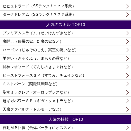
ヒヒュドラード（SSランク / ？？？系統）
ダークドレアム（SSランク / ？？？系統）
人気のスキル TOP10
プレミアムスライム（せいけんづきなど）
魔闘士（修羅の獄、幻魔の獄など）
ハーゴン（じゅそのこえ、冥王の呪いなど）
羊飼い（ぎゃくふう、まもりの霧など）
闘神レオソード（てんしのきまぐれなど）
ビーストフォースＳＰ（すてみ、チェインなど）
ミストバーン（闘魔滅砕陣など）
聖竜ミラクレア（オーロラブレスなど）
超ギガパワーＳＰ（ギガ・タメトラなど）
天魔クァバルナ（ドルモーアなど）
人気の特技 TOP10
自動ＭＰ回復（合体パーティにオススメ）