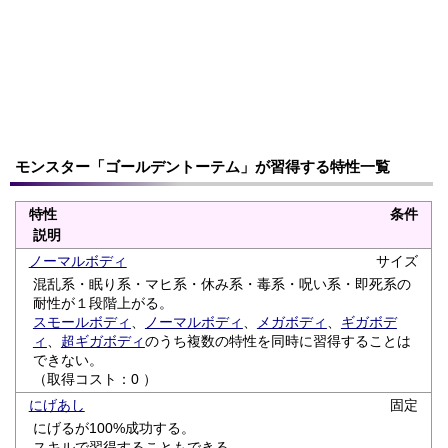
モンスター「ゴールデントーテム」が習得する特性一覧
特性
条件
説明
ノーマルボディ
サイズ
混乱系・眠り系・マヒ系・休み系・毒系・呪い系・即死系の
耐性が１段階上がる。
スモールボディ
、
ノーマルボディ
、
メガボディ
、
ギガボデ
ィ
、
超ギガボディ
のうち複数の特性を同時に習得することは
できない。
（取得コスト：0 ）
にげあし
固定
にげるが100%成功する。
スキルで習得することもできる。