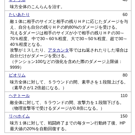
味方全体のこんらんを治す。
たいあたり
60
敵１体に相手のサイズと相手の残りＨＰに応じたダメージを与
え、自分も自分の残りＨＰの約80%のダメージを受ける。
与えるダメージは相手のサイズが小で相手の残りＨＰの30～
70％程度、中で30～60％程度、大で30～50％程度、超で30～
40％程度となる。
攻撃がミスしたり、
アタカンタ
等ではね返されたりした場合は
自分だけがダメージを受ける。
（テンション100などの強化を含めた際のダメージ上限値：
9999）
ピオリム
80
味方全体に対して、５ラウンドの間、素早さを１段階上げる。
（素早さが1.2倍超になる。）
ヘナトール
110
敵全体に対して、５ラウンドの間、攻撃力を１段階下げる。
（物理攻撃等で受けるダメージが0.8倍になる。）
リべホイム
150
味方１体に対して、戦闘終了までの毎ターン行動終了後、HP
最大値の20%を自動回復する。