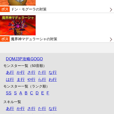
ボス
ドン・モグーラの対策
ボス
魔界神マデュラーシャの対策
DQMJ3P攻略GOGO
モンスター一覧（50音順）
あ行
か行
さ行
た行
な行
は行
ま行
や行
ら行
わ行
モンスター一覧（ランク順）
SS
S
A
B
C
D
E
F
スキル一覧
あ行
か行
さ行
た行
な行