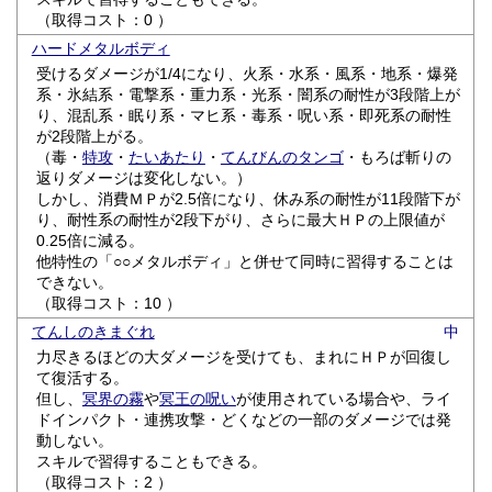
（取得コスト：0 ）
ハードメタルボディ
受けるダメージが1/4になり、火系・水系・風系・地系・爆発
系・氷結系・電撃系・重力系・光系・闇系の耐性が3段階上が
り、混乱系・眠り系・マヒ系・毒系・呪い系・即死系の耐性
が2段階上がる。
（毒・
特攻
・
たいあたり
・
てんびんのタンゴ
・もろば斬りの
返りダメージは変化しない。）
しかし、消費ＭＰが2.5倍になり、休み系の耐性が11段階下が
り、耐性系の耐性が2段下がり、さらに最大ＨＰの上限値が
0.25倍に減る。
他特性の「○○メタルボディ」と併せて同時に習得することは
できない。
（取得コスト：10 ）
てんしのきまぐれ
中
力尽きるほどの大ダメージを受けても、まれにＨＰが回復し
て復活する。
但し、
冥界の霧
や
冥王の呪い
が使用されている場合や、ライ
ドインパクト・連携攻撃・どくなどの一部のダメージでは発
動しない。
スキルで習得することもできる。
（取得コスト：2 ）