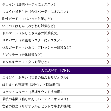
チェイン（連携パーティにオススメ）
しょうひＭＰ半分（合体パーティにオススメ）
耐性ガード＋（バハック対策など）
いてつくはもん（みがわり対策など）
ドルマドン（かしこさ依存の闇系呪文）
ＨＰバブル（壁役モンスターにオススメ）
休みガード＋（いあつ、プレッシャー対策など）
ギガキラー（合体対策など）
メタルキラー（メタル対策など）
人気の特性 TOP10
こうどう おそい（亡者の執念＆リザオラル）
はじまりの守護者（1ラウンド目決着用）
ロケットスタート（早期ラウンド決着用）
最後の楽園（粘りのあるパーティにオススメ）
亡者の執念（リザオラルとセットで半永久機関）