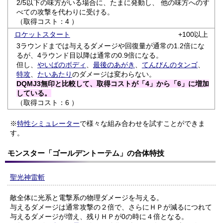
2/5以下の味方がいる場合に、たまに発動し、 他の味方へのす
べての攻撃を代わりに受ける。
（取得コスト：4 ）
ロケットスタート
+100以上
3ラウンドまでは与えるダメージや回復量が通常の1.2倍にな
るが、4ラウンド目以降は通常の0.9倍になる。
但し、
やいばのボディ
、
最後のあがき
、
てんびんのタンゴ
、
特攻
、
たいあたり
のダメージは変わらない。
DQMJ3無印と比較して、取得コストが「4」から「6」に増加
している。
（取得コスト：6 ）
※
特性シミュレーター
で様々な組み合わせを試すことができま
す。
モンスター「ゴールデントーテム」の合体特技
聖光神雷斬
敵全体に光系と電撃系の物理ダメージを与える。
与えるダメージは通常攻撃の２倍で、さらにＨＰが減るにつれて
与えるダメージが増え、残りＨＰが0の時に４倍となる。