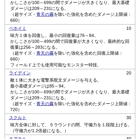
かしこさが100～699の間でダメージが大きくなり、最大基礎
ダメージは209～231になる。
（超サイズ・
青天の霧
を除いた強化を含めたダメージ上限値：
660）
ベホイミ
10
味方１体を回復し、最小の回復量は76～84。
かしこさが100～499の間で回復量が大きくなり、最終的な回
復量は256～283になる。
（超サイズ・
青天の霧
を除いた強化を含めた回復上限値：
660）
フィールド上でも使用可能なモンスター特技。
ライデイン
20
敵１体に大きな電撃系呪文ダメージを与える。
最小基礎ダメージは85～94。
かしこさが100～699の間でダメージが大きくなり、最大基礎
ダメージは209～231になる。
（超サイズ・
青天の霧
を除いた強化を含めたダメージ上限値：
720）
スクルト
30
味方全体に対して、５ラウンドの間、守備力を１段階上げる。
（守備力が1.2倍超になる。）
キアラル
40