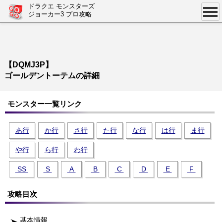
ドラクエ モンスターズ
ジョーカー3 プロ攻略
【DQMJ3P】
ゴールデントーテムの詳細
モンスター一覧リンク
あ行
か行
さ行
た行
な行
は行
ま行
や行
ら行
わ行
SS
S
A
B
C
D
E
F
攻略目次
基本情報