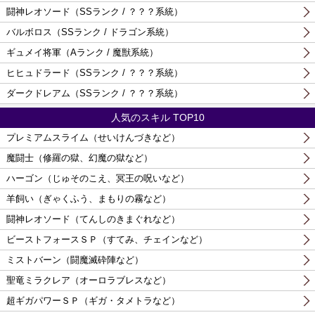
闘神レオソード（SSランク / ？？？系統）
バルボロス（SSランク / ドラゴン系統）
ギュメイ将軍（Aランク / 魔獣系統）
ヒヒュドラード（SSランク / ？？？系統）
ダークドレアム（SSランク / ？？？系統）
人気のスキル TOP10
プレミアムスライム（せいけんづきなど）
魔闘士（修羅の獄、幻魔の獄など）
ハーゴン（じゅそのこえ、冥王の呪いなど）
羊飼い（ぎゃくふう、まもりの霧など）
闘神レオソード（てんしのきまぐれなど）
ビーストフォースＳＰ（すてみ、チェインなど）
ミストバーン（闘魔滅砕陣など）
聖竜ミラクレア（オーロラブレスなど）
超ギガパワーＳＰ（ギガ・タメトラなど）