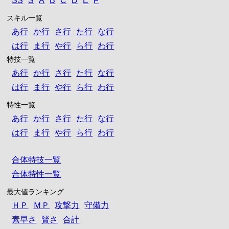
SS
S
A
B
C
D
E
F
スキル一覧
あ行
か行
さ行
た行
な行
は行
ま行
や行
ら行
わ行
特技一覧
あ行
か行
さ行
た行
な行
は行
ま行
や行
ら行
わ行
特性一覧
あ行
か行
さ行
た行
な行
は行
ま行
や行
ら行
わ行
合体特技一覧
合体特性一覧
最大値ランキング
ＨＰ
ＭＰ
攻撃力
守備力
素早さ
賢さ
合計