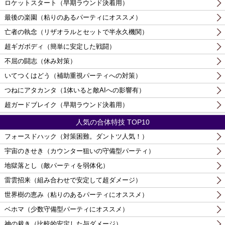
ロケットスタート（早期ラウンド決着用）
最後の楽園（粘りのあるパーティにオススメ）
亡者の執念（リザオラルとセットで半永久機関）
超ギガボディ（簡単に安定した戦闘）
不屈の闘志（休み対策）
いてつくはどう（補助重視パーティへの対策）
つねにアタカンタ（1体いると敵AIへの影響有）
超ガードブレイク（早期ラウンド決着用）
人気の合体特技 TOP10
フォースドハック（対策困難。ダントツ人気！）
宇宙のきせき（カウンター狙いの守備型パーティ）
地獄落とし（敵パーティを弱体化）
雷雲招来（組み合わせで安定して超ダメージ）
世界樹の恵み（粘りのあるパーティにオススメ）
ベホマ（少数守備型パーティにオススメ）
神の裁き（比較的安定した与ダメージ）