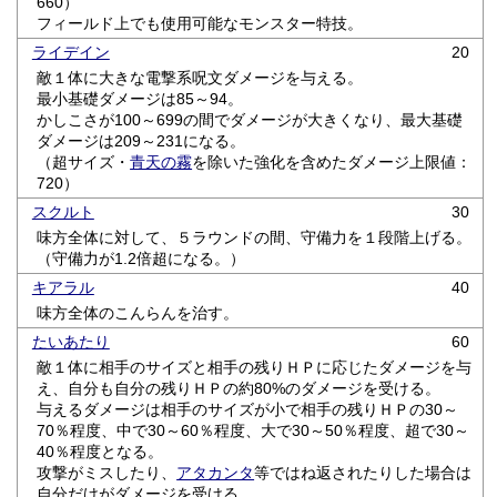
660）
フィールド上でも使用可能なモンスター特技。
ライデイン
20
敵１体に大きな電撃系呪文ダメージを与える。
最小基礎ダメージは85～94。
かしこさが100～699の間でダメージが大きくなり、最大基礎
ダメージは209～231になる。
（超サイズ・
青天の霧
を除いた強化を含めたダメージ上限値：
720）
スクルト
30
味方全体に対して、５ラウンドの間、守備力を１段階上げる。
（守備力が1.2倍超になる。）
キアラル
40
味方全体のこんらんを治す。
たいあたり
60
敵１体に相手のサイズと相手の残りＨＰに応じたダメージを与
え、自分も自分の残りＨＰの約80%のダメージを受ける。
与えるダメージは相手のサイズが小で相手の残りＨＰの30～
70％程度、中で30～60％程度、大で30～50％程度、超で30～
40％程度となる。
攻撃がミスしたり、
アタカンタ
等ではね返されたりした場合は
自分だけがダメージを受ける。