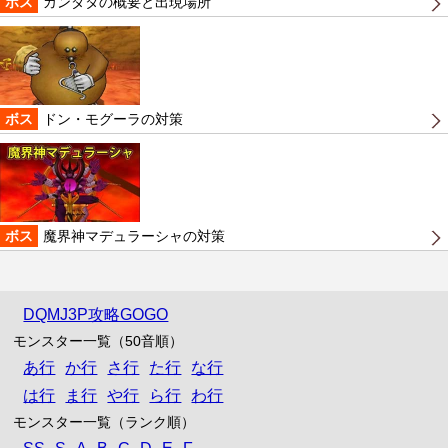
ボス
カンダタの概要と出現場所
ボス
ドン・モグーラの対策
ボス
魔界神マデュラーシャの対策
DQMJ3P攻略GOGO
モンスター一覧（50音順）
あ行
か行
さ行
た行
な行
は行
ま行
や行
ら行
わ行
モンスター一覧（ランク順）