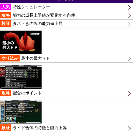
人気
特性シミュレーター
攻略
能力の成長上限値が変化する条件
検証
タネ・きのみの能力値上昇
やり込み
最小の最大ＨＰ
攻略
配合のポイント
検証
ライド合体の特徴と能力上昇