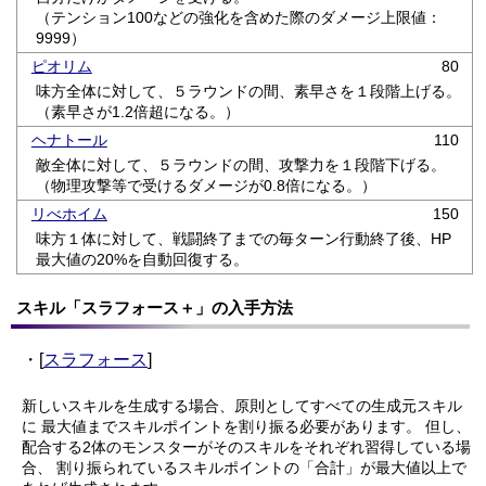
（テンション100などの強化を含めた際のダメージ上限値：
9999）
ピオリム
80
味方全体に対して、５ラウンドの間、素早さを１段階上げる。
（素早さが1.2倍超になる。）
ヘナトール
110
敵全体に対して、５ラウンドの間、攻撃力を１段階下げる。
（物理攻撃等で受けるダメージが0.8倍になる。）
リべホイム
150
味方１体に対して、戦闘終了までの毎ターン行動終了後、HP
最大値の20%を自動回復する。
スキル「スラフォース＋」の入手方法
・[
スラフォース
]
新しいスキルを生成する場合、原則としてすべての生成元スキル
に
最大値までスキルポイントを割り振る必要があります。
但し、
配合する2体のモンスターがそのスキルをそれぞれ習得している場
合、
割り振られているスキルポイントの「合計」が最大値以上で