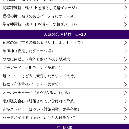
闇獄凍滅斬（残りHPを減らして超ダメージ）
祝福の舞（粘りのあるパーティにオススメ）
聖光神雷斬（残りHPを減らして超ダメージ）
人気の合体特性 TOP10
背水の陣（亡者の執念＆リザオラルとセットで）
破壊神（安定したダメージ増）
つねに体返し（意外と多い体技攻撃対策）
ノーガード（早期ラウンド決着用）
超いてつくはどう（安定したラウンド進行）
斬鉄（守備重視パーティへの対策）
オーバーチャージ（MPが余るようなら）
絶対呪文会心（対策されていなければ脅威）
究極こうどう はやい（対策困難。先手必勝）
ハードボイルド（あやしいひとみ対策など）
注目記事