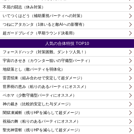
不屈の闘志（休み対策）
いてつくはどう（補助重視パーティへの対策）
つねにアタカンタ（1体いると敵AIへの影響有）
超ガードブレイク（早期ラウンド決着用）
人気の合体特技 TOP10
フォースドハック（対策困難。ダントツ人気！）
宇宙のきせき（カウンター狙いの守備型パーティ）
地獄落とし（敵パーティを弱体化）
雷雲招来（組み合わせで安定して超ダメージ）
世界樹の恵み（粘りのあるパーティにオススメ）
ベホマ（少数守備型パーティにオススメ）
神の裁き（比較的安定した与ダメージ）
闇獄凍滅斬（残りHPを減らして超ダメージ）
祝福の舞（粘りのあるパーティにオススメ）
聖光神雷斬（残りHPを減らして超ダメージ）