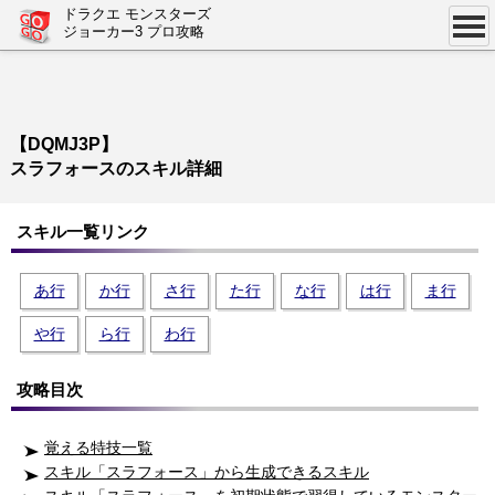
ドラクエ モンスターズ
ジョーカー3 プロ攻略
【DQMJ3P】
スラフォースのスキル詳細
スキル一覧リンク
あ行
か行
さ行
た行
な行
は行
ま行
や行
ら行
わ行
攻略目次
覚える特技一覧
スキル「スラフォース」から生成できるスキル