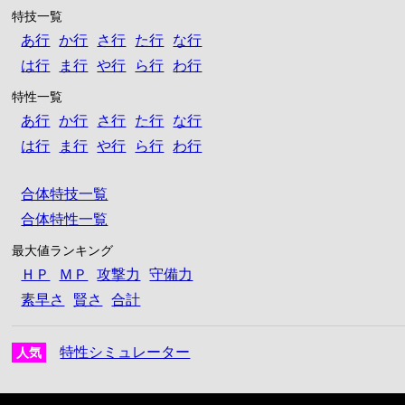
特技一覧
あ行
か行
さ行
た行
な行
は行
ま行
や行
ら行
わ行
特性一覧
あ行
か行
さ行
た行
な行
は行
ま行
や行
ら行
わ行
合体特技一覧
合体特性一覧
最大値ランキング
ＨＰ
ＭＰ
攻撃力
守備力
素早さ
賢さ
合計
特性シミュレーター
人気