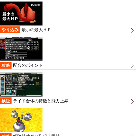
やり込み
最小の最大ＨＰ
攻略
配合のポイント
検証
ライド合体の特徴と能力上昇