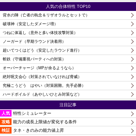
人気の合体特性 TOP10
背水の陣（亡者の執念＆リザオラルとセットで）
破壊神（安定したダメージ増）
つねに体返し（意外と多い体技攻撃対策）
ノーガード（早期ラウンド決着用）
超いてつくはどう（安定したラウンド進行）
斬鉄（守備重視パーティへの対策）
オーバーチャージ（MPが余るようなら）
絶対呪文会心（対策されていなければ脅威）
究極こうどう はやい（対策困難。先手必勝）
ハードボイルド（あやしいひとみ対策など）
注目記事
人気
特性シミュレーター
攻略
能力の成長上限値が変化する条件
検証
タネ・きのみの能力値上昇