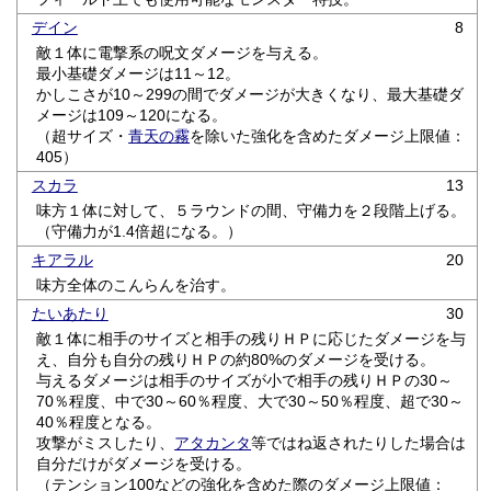
デイン
8
敵１体に電撃系の呪文ダメージを与える。
最小基礎ダメージは11～12。
かしこさが10～299の間でダメージが大きくなり、最大基礎ダ
メージは109～120になる。
（超サイズ・
青天の霧
を除いた強化を含めたダメージ上限値：
405）
スカラ
13
味方１体に対して、５ラウンドの間、守備力を２段階上げる。
（守備力が1.4倍超になる。）
キアラル
20
味方全体のこんらんを治す。
たいあたり
30
敵１体に相手のサイズと相手の残りＨＰに応じたダメージを与
え、自分も自分の残りＨＰの約80%のダメージを受ける。
与えるダメージは相手のサイズが小で相手の残りＨＰの30～
70％程度、中で30～60％程度、大で30～50％程度、超で30～
40％程度となる。
攻撃がミスしたり、
アタカンタ
等ではね返されたりした場合は
自分だけがダメージを受ける。
（テンション100などの強化を含めた際のダメージ上限値：