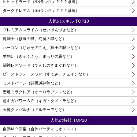
ヒヒュドラード（SSランク / ？？？系統）
ダークドレアム（SSランク / ？？？系統）
人気のスキル TOP10
プレミアムスライム（せいけんづきなど）
魔闘士（修羅の獄、幻魔の獄など）
ハーゴン（じゅそのこえ、冥王の呪いなど）
羊飼い（ぎゃくふう、まもりの霧など）
闘神レオソード（てんしのきまぐれなど）
ビーストフォースＳＰ（すてみ、チェインなど）
ミストバーン（闘魔滅砕陣など）
聖竜ミラクレア（オーロラブレスなど）
超ギガパワーＳＰ（ギガ・タメトラなど）
天魔クァバルナ（ドルモーアなど）
人気の特技 TOP10
自動ＭＰ回復（合体パーティにオススメ）