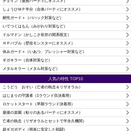
チェイン（連携パーティにオススメ）
しょうひＭＰ半分（合体パーティにオススメ）
耐性ガード＋（バハック対策など）
いてつくはもん（みがわり対策など）
ドルマドン（かしこさ依存の闇系呪文）
ＨＰバブル（壁役モンスターにオススメ）
休みガード＋（いあつ、プレッシャー対策など）
ギガキラー（合体対策など）
メタルキラー（メタル対策など）
人気の特性 TOP10
こうどう おそい（亡者の執念＆リザオラル）
はじまりの守護者（1ラウンド目決着用）
ロケットスタート（早期ラウンド決着用）
最後の楽園（粘りのあるパーティにオススメ）
亡者の執念（リザオラルとセットで半永久機関）
超ギガボディ（簡単に安定した戦闘）