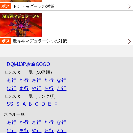
ボス
ドン・モグーラの対策
ボス
魔界神マデュラーシャの対策
DQMJ3P攻略GOGO
モンスター一覧（50音順）
あ行
か行
さ行
た行
な行
は行
ま行
や行
ら行
わ行
モンスター一覧（ランク順）
SS
S
A
B
C
D
E
F
スキル一覧
あ行
か行
さ行
た行
な行
は行
ま行
や行
ら行
わ行