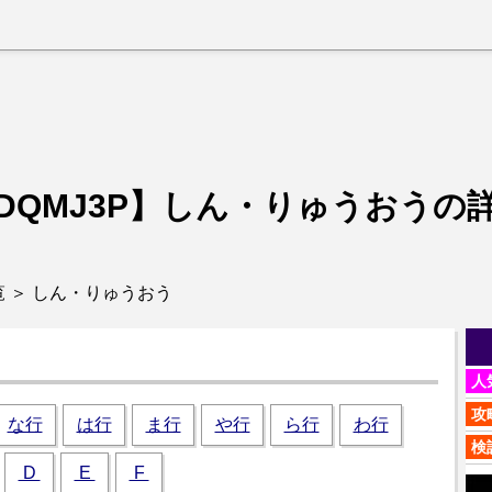
DQMJ3P】
しん・りゅうおうの
 ＞ しん・りゅうおう
人
攻
な行
は行
ま行
や行
ら行
わ行
検
D
E
F