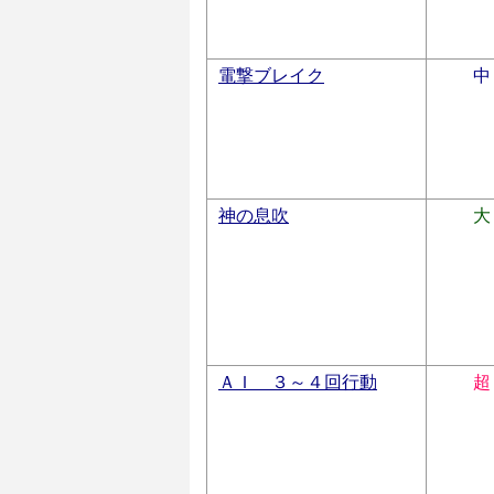
電撃ブレイク
中
神の息吹
大
ＡＩ ３～４回行動
超