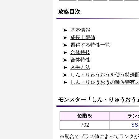
攻略目次
基本情報
成長上限値
習得する特性一覧
合体特技
合体特性
入手方法
しん・りゅうおうを使う特殊
しん・りゅうおうの種族特有
モンスター「しん・りゅうおう
位階※
ラン
702
SS
※配合でプラス値によってランクが