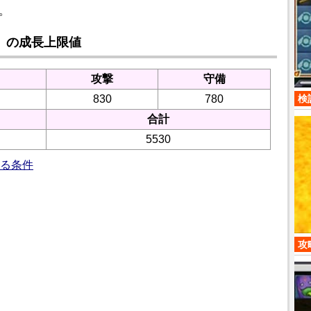
す。
」の成長上限値
攻撃
守備
検
830
780
さ
合計
5530
る条件
攻