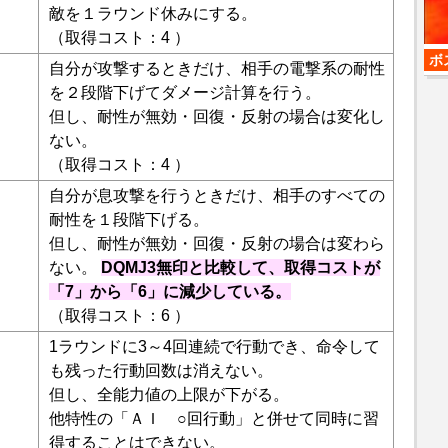
敵を１ラウンド休みにする。
（取得コスト：4 ）
ボ
自分が攻撃するときだけ、相手の電撃系の耐性
を２段階下げてダメージ計算を行う。
但し、耐性が無効・回復・反射の場合は変化し
ない。
（取得コスト：4 ）
自分が息攻撃を行うときだけ、相手のすべての
耐性を１段階下げる。
但し、耐性が無効・回復・反射の場合は変わら
ない。
DQMJ3無印と比較して、取得コストが
「7」から「6」に減少している。
（取得コスト：6 ）
1ラウンドに3～4回連続で行動でき、命令して
も残った行動回数は消えない。
但し、全能力値の上限が下がる。
他特性の「ＡＩ ○回行動」と併せて同時に習
得することはできない。