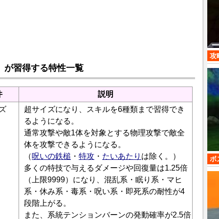
攻
」が習得する特性一覧
件
説明
ズ
超サイズになり、スキルを6種類まで習得でき
るようになる。
通常攻撃や敵1体を対象とする物理攻撃で敵全
体を攻撃できるようになる。
（
呪いの鉄槌
・
特攻
・
たいあたり
は除く。）
ボ
多くの特技で与えるダメージや回復量は1.25倍
（上限9999）になり、混乱系・眠り系・マヒ
系・休み系・毒系・呪い系・即死系の耐性が4
段階上がる。
また、系統テンションバーンの発動確率が2.5倍