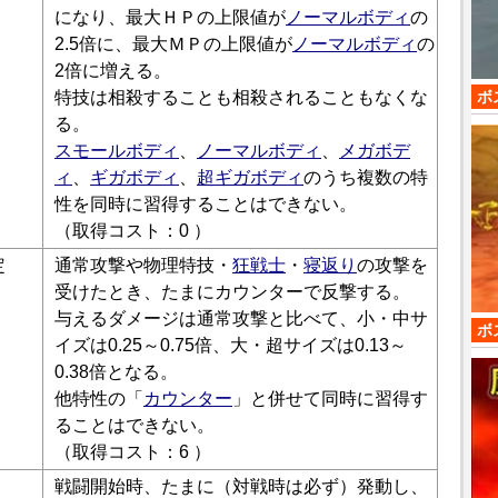
になり、最大ＨＰの上限値が
ノーマルボディ
の
2.5倍に、最大ＭＰの上限値が
ノーマルボディ
の
2倍に増える。
ボ
特技は相殺することも相殺されることもなくな
る。
スモールボディ
、
ノーマルボディ
、
メガボデ
ィ
、
ギガボディ
、
超ギガボディ
のうち複数の特
性を同時に習得することはできない。
（取得コスト：0 ）
定
通常攻撃や物理特技・
狂戦士
・
寝返り
の攻撃を
受けたとき、たまにカウンターで反撃する。
与えるダメージは通常攻撃と比べて、小・中サ
ボ
イズは0.25～0.75倍、大・超サイズは0.13～
0.38倍となる。
他特性の「
カウンター
」と併せて同時に習得す
ることはできない。
（取得コスト：6 ）
戦闘開始時、たまに（対戦時は必ず）発動し、