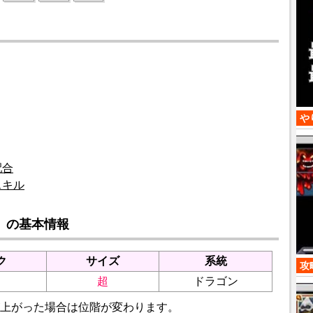
や
配合
スキル
」の基本情報
ク
サイズ
系統
攻
超
ドラゴン
上がった場合は位階が変わります。