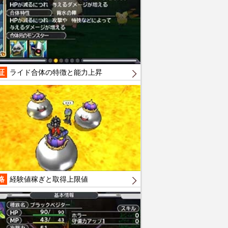
証
ライド合体の特徴と能力上昇
略
経験値稼ぎと取得上限値