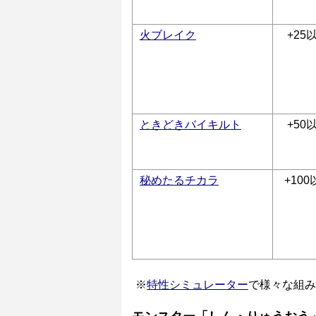
火ブレイク
+25
ときどきバイキルト
+50
秘めたるチカラ
+100
※
特性シミュレーター
で様々な組み