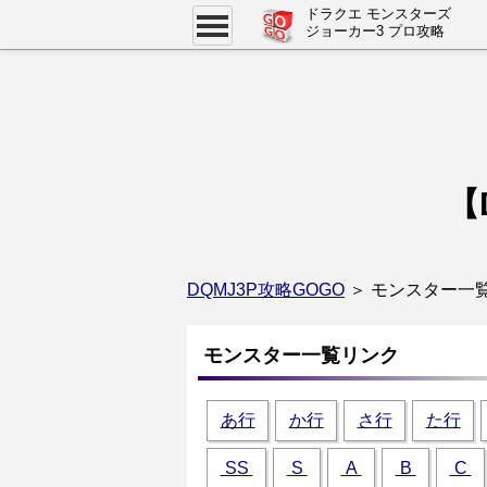
ドラクエ モンスターズ
ジョーカー3 プロ攻略
【
DQMJ3P攻略GOGO
＞ モンスター一覧
モンスター一覧リンク
あ行
か行
さ行
た行
SS
S
A
B
C