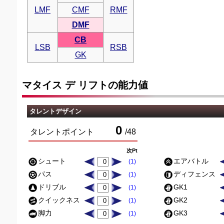
LMF
CMF
RMF
DMF
CB
LSB
RSB
GK
マタイス デ リフトの能力値
タレントデザイン
0
タレントポイント
/
48
次Pt
シュート
エアバトル
(1)
パス
ディフェンス
(1)
ドリブル
GK1
(1)
クイックネス
GK2
(1)
脚力
GK3
(1)