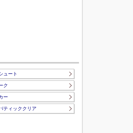
シュート
ーク
カー
バティッククリア