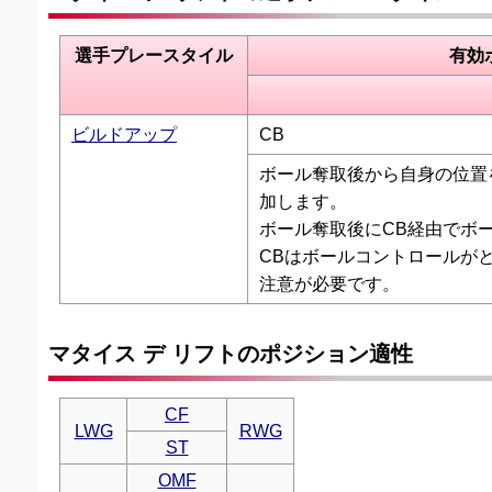
選手プレースタイル
有効
ビルドアップ
CB
ボール奪取後から自身の位置
加します。
ボール奪取後にCB経由でボ
CBはボールコントロールが
注意が必要です。
マタイス デ リフトのポジション適性
CF
LWG
RWG
ST
OMF