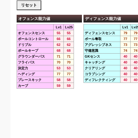
オフェンス能力値
ディフェンス能力値
Lv1
Lv25
Lv1
Lv2
オフェンスセンス
55
55
ディフェンスセンス
79
79
ボールコントロール
66
66
ボール奪取
77
77
ドリブル
62
62
アグレッシブネス
73
73
ボールキープ
68
68
守備意識
74
74
グラウンダーパス
71
71
GKセンス
40
40
フライパス
70
70
キャッチング
40
40
決定力
53
53
クリアリング
40
40
ヘディング
77
77
コラプシング
40
40
プレースキック
58
58
ディフレクティング
40
40
カーブ
59
59