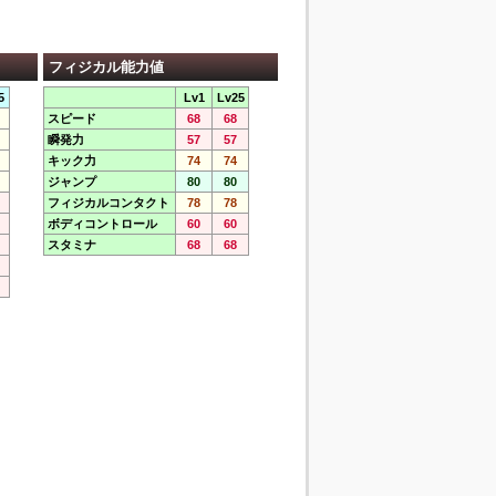
フィジカル能力値
5
Lv1
Lv25
スピード
68
68
瞬発力
57
57
キック力
74
74
ジャンプ
80
80
フィジカルコンタクト
78
78
ボディコントロール
60
60
スタミナ
68
68