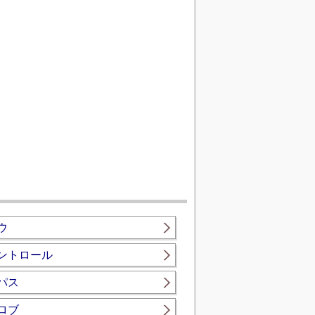
ウ
ントロール
パス
ロブ