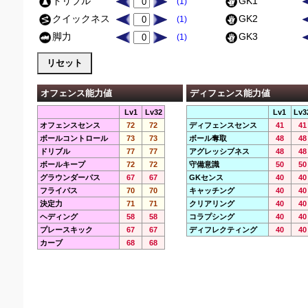
ドリブル
GK1
(1)
クイックネス
GK2
(1)
脚力
GK3
(1)
オフェンス能力値
ディフェンス能力値
Lv1
Lv32
Lv1
Lv3
オフェンスセンス
72
72
ディフェンスセンス
41
41
ボールコントロール
73
73
ボール奪取
48
48
ドリブル
77
77
アグレッシブネス
48
48
ボールキープ
72
72
守備意識
50
50
グラウンダーパス
67
67
GKセンス
40
40
フライパス
70
70
キャッチング
40
40
決定力
71
71
クリアリング
40
40
ヘディング
58
58
コラプシング
40
40
プレースキック
67
67
ディフレクティング
40
40
カーブ
68
68