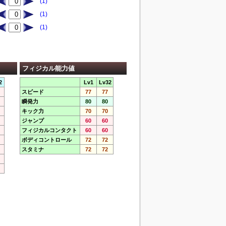
(1)
(1)
(1)
フィジカル能力値
2
Lv1
Lv32
スピード
77
77
瞬発力
80
80
キック力
70
70
ジャンプ
60
60
フィジカルコンタクト
60
60
ボディコントロール
72
72
スタミナ
72
72