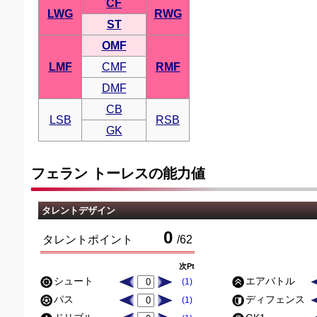
CF
LWG
RWG
ST
OMF
LMF
CMF
RMF
DMF
CB
LSB
RSB
GK
フェラン トーレスの能力値
タレントデザイン
0
タレントポイント
/
62
次Pt
シュート
エアバトル
(1)
パス
ディフェンス
(1)