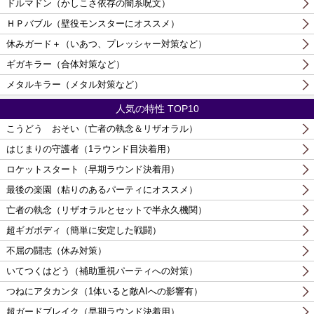
ドルマドン（かしこさ依存の闇系呪文）
ＨＰバブル（壁役モンスターにオススメ）
休みガード＋（いあつ、プレッシャー対策など）
ギガキラー（合体対策など）
メタルキラー（メタル対策など）
人気の特性 TOP10
こうどう おそい（亡者の執念＆リザオラル）
はじまりの守護者（1ラウンド目決着用）
ロケットスタート（早期ラウンド決着用）
最後の楽園（粘りのあるパーティにオススメ）
亡者の執念（リザオラルとセットで半永久機関）
超ギガボディ（簡単に安定した戦闘）
不屈の闘志（休み対策）
いてつくはどう（補助重視パーティへの対策）
つねにアタカンタ（1体いると敵AIへの影響有）
超ガードブレイク（早期ラウンド決着用）