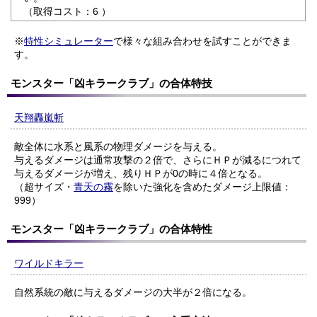
（取得コスト：6 ）
※
特性シミュレーター
で様々な組み合わせを試すことができま
す。
モンスター「凶キラークラブ」の合体特技
天翔轟嵐斬
敵全体に水系と風系の物理ダメージを与える。
与えるダメージは通常攻撃の２倍で、さらにＨＰが減るにつれて
与えるダメージが増え、残りＨＰが0の時に４倍となる。
（超サイズ・
青天の霧
を除いた強化を含めたダメージ上限値：
999）
モンスター「凶キラークラブ」の合体特性
ワイルドキラー
自然系統の敵に与えるダメージの大半が２倍になる。