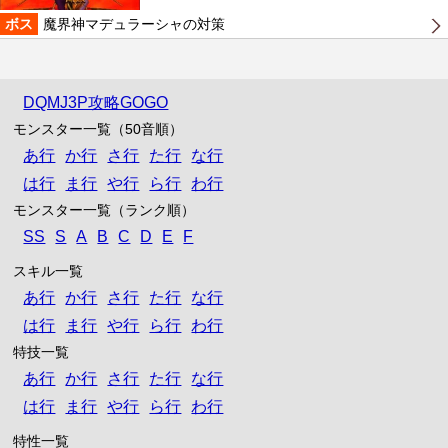
ボス
魔界神マデュラーシャの対策
DQMJ3P攻略GOGO
モンスター一覧（50音順）
あ行
か行
さ行
た行
な行
は行
ま行
や行
ら行
わ行
モンスター一覧（ランク順）
SS
S
A
B
C
D
E
F
スキル一覧
あ行
か行
さ行
た行
な行
は行
ま行
や行
ら行
わ行
特技一覧
あ行
か行
さ行
た行
な行
は行
ま行
や行
ら行
わ行
特性一覧