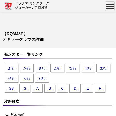
ドラクエ モンスターズ
ジョーカー3 プロ攻略
【DQMJ3P】
凶キラークラブの詳細
モンスター一覧リンク
あ行
か行
さ行
た行
な行
は行
ま行
や行
ら行
わ行
SS
S
A
B
C
D
E
F
攻略目次
基本情報