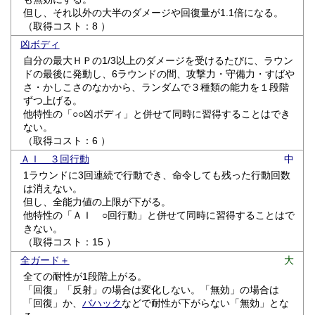
但し、それ以外の大半のダメージや回復量が1.1倍になる。
（取得コスト：8 ）
凶ボディ
自分の最大ＨＰの1/3以上のダメージを受けるたびに、ラウン
ドの最後に発動し、6ラウンドの間、攻撃力・守備力・すばや
さ・かしこさのなかから、ランダムで３種類の能力を１段階
ずつ上げる。
他特性の「○○凶ボディ」と併せて同時に習得することはでき
ない。
（取得コスト：6 ）
ＡＩ ３回行動
中
1ラウンドに3回連続で行動でき、命令しても残った行動回数
は消えない。
但し、全能力値の上限が下がる。
他特性の「ＡＩ ○回行動」と併せて同時に習得することはで
きない。
（取得コスト：15 ）
全ガード＋
大
全ての耐性が1段階上がる。
「回復」「反射」の場合は変化しない。「無効」の場合は
「回復」か、
バハック
などで耐性が下がらない「無効」とな