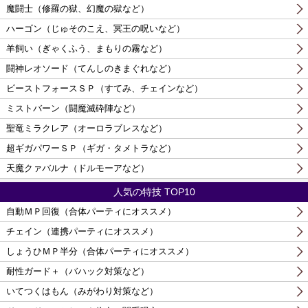
魔闘士（修羅の獄、幻魔の獄など）
ハーゴン（じゅそのこえ、冥王の呪いなど）
羊飼い（ぎゃくふう、まもりの霧など）
闘神レオソード（てんしのきまぐれなど）
ビーストフォースＳＰ（すてみ、チェインなど）
ミストバーン（闘魔滅砕陣など）
聖竜ミラクレア（オーロラブレスなど）
超ギガパワーＳＰ（ギガ・タメトラなど）
天魔クァバルナ（ドルモーアなど）
人気の特技 TOP10
自動ＭＰ回復（合体パーティにオススメ）
チェイン（連携パーティにオススメ）
しょうひＭＰ半分（合体パーティにオススメ）
耐性ガード＋（バハック対策など）
いてつくはもん（みがわり対策など）