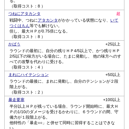
る。
（取得コスト：8 ）
つねにアタカンタ
超
戦闘中、つねに
アタカンタ
がかかっている状態になり、
いて
つくはもん
等でも解けない。
但し、最大ＨＰが0.75倍になる。
（取得コスト：8 ）
かばう
+25以上
ラウンドの最初に、自分の残りＨＰ4/5以上で、かつ残りＨＰ
2/5以下の味方がいる場合に、たまに発動し、 他の味方へのす
べての攻撃を代わりに受ける。
（取得コスト：4 ）
まれにハイテンション
+50以上
ラウンドの最後に、まれに発動し、自分のテンションが２段
階上がる。
（取得コスト：2 ）
暴走要塞
+100以上
半分以上ＨＰが残っている場合、ラウンド開始時に、最大Ｈ
Ｐの1/10のダメージを受けるかわりに、６ラウンドの間、守
備力が１段階上がる。
他特性の「暴走○○」と併せて同時に習得することはできな
い。