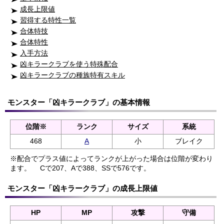
成長上限値
習得する特性一覧
合体特技
合体特性
入手方法
凶キラークラブを使う特殊配合
凶キラークラブの種族特有スキル
モンスター「凶キラークラブ」の基本情報
位階※
ランク
サイズ
系統
468
A
小
ブレイク
※配合でプラス値によってランクが上がった場合は位階が変わり
ます。
Cで207、Aで388、SSで576です。
モンスター「凶キラークラブ」の成長上限値
HP
MP
攻撃
守備