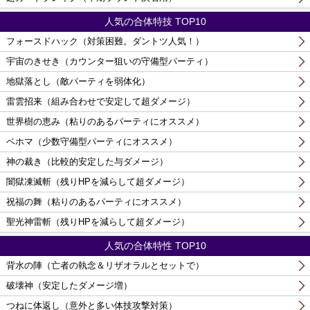
人気の合体特技 TOP10
フォースドハック（対策困難。ダントツ人気！）
宇宙のきせき（カウンター狙いの守備型パーティ）
地獄落とし（敵パーティを弱体化）
雷雲招来（組み合わせで安定して超ダメージ）
世界樹の恵み（粘りのあるパーティにオススメ）
ベホマ（少数守備型パーティにオススメ）
神の裁き（比較的安定した与ダメージ）
闇獄凍滅斬（残りHPを減らして超ダメージ）
祝福の舞（粘りのあるパーティにオススメ）
聖光神雷斬（残りHPを減らして超ダメージ）
人気の合体特性 TOP10
背水の陣（亡者の執念＆リザオラルとセットで）
破壊神（安定したダメージ増）
つねに体返し（意外と多い体技攻撃対策）