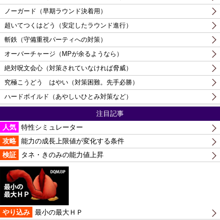
ノーガード（早期ラウンド決着用）
超いてつくはどう（安定したラウンド進行）
斬鉄（守備重視パーティへの対策）
オーバーチャージ（MPが余るようなら）
絶対呪文会心（対策されていなければ脅威）
究極こうどう はやい（対策困難。先手必勝）
ハードボイルド（あやしいひとみ対策など）
注目記事
人気
特性シミュレーター
攻略
能力の成長上限値が変化する条件
検証
タネ・きのみの能力値上昇
やり込み
最小の最大ＨＰ