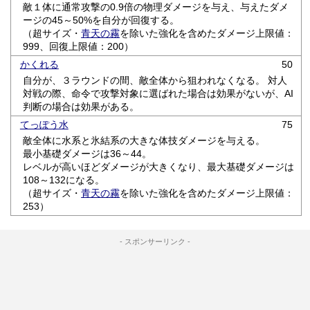
敵１体に通常攻撃の0.9倍の物理ダメージを与え、与えたダメ
ージの45～50%を自分が回復する。
（超サイズ・
青天の霧
を除いた強化を含めたダメージ上限値：
999、回復上限値：200）
かくれる
50
自分が、３ラウンドの間、敵全体から狙われなくなる。 対人
対戦の際、命令で攻撃対象に選ばれた場合は効果がないが、AI
判断の場合は効果がある。
てっぽう水
75
敵全体に水系と氷結系の大きな体技ダメージを与える。
最小基礎ダメージは36～44。
レベルが高いほどダメージが大きくなり、最大基礎ダメージは
108～132になる。
（超サイズ・
青天の霧
を除いた強化を含めたダメージ上限値：
253）
- スポンサーリンク -