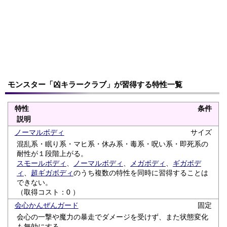
モンスター「凶キラークラブ」が習得する特性一覧
特性
条件
説明
ノーマルボディ
サイズ
混乱系・眠り系・マヒ系・休み系・毒系・呪い系・即死系の
耐性が１段階上がる。
スモールボディ
、
ノーマルボディ
、
メガボディ
、
ギガボデ
ィ
、
超ギガボディ
のうち複数の特性を同時に習得することは
できない。
（取得コスト：0 ）
会心かんぜんガード
固定
会心の一撃や魔力の暴走でダメージを受けず、また状態変化
も無効にする。