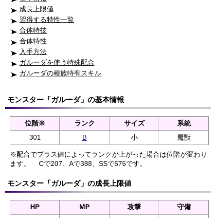
成長上限値
習得する特性一覧
合体特技
合体特性
入手方法
ガルーダを使う特殊配合
ガルーダの種族特有スキル
モンスター「ガルーダ」の基本情報
位階※
ランク
サイズ
系統
301
B
小
魔獣
※配合でプラス値によってランクが上がった場合は位階が変わり
ます。
Cで207、Aで388、SSで576です。
モンスター「ガルーダ」の成長上限値
HP
MP
攻撃
守備