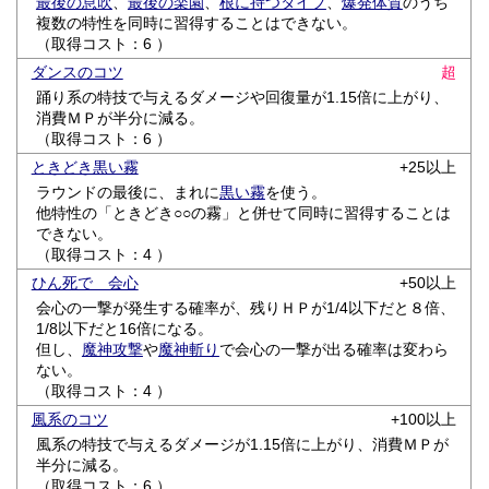
最後の息吹
、
最後の楽園
、
根に持つタイプ
、
爆発体質
のうち
複数の特性を同時に習得することはできない。
（取得コスト：6 ）
ダンスのコツ
超
踊り系の特技で与えるダメージや回復量が1.15倍に上がり、
消費ＭＰが半分に減る。
（取得コスト：6 ）
ときどき黒い霧
+25以上
ラウンドの最後に、まれに
黒い霧
を使う。
他特性の「ときどき○○の霧」と併せて同時に習得することは
できない。
（取得コスト：4 ）
ひん死で 会心
+50以上
会心の一撃が発生する確率が、残りＨＰが1/4以下だと８倍、
1/8以下だと16倍になる。
但し、
魔神攻撃
や
魔神斬り
で会心の一撃が出る確率は変わら
ない。
（取得コスト：4 ）
風系のコツ
+100以上
風系の特技で与えるダメージが1.15倍に上がり、消費ＭＰが
半分に減る。
（取得コスト：6 ）