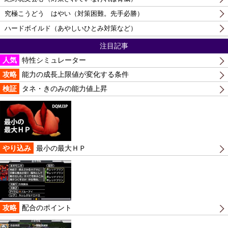
究極こうどう はやい（対策困難。先手必勝）
ハードボイルド（あやしいひとみ対策など）
注目記事
人気
特性シミュレーター
攻略
能力の成長上限値が変化する条件
検証
タネ・きのみの能力値上昇
やり込み
最小の最大ＨＰ
攻略
配合のポイント