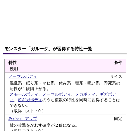
モンスター「ガルーダ」が習得する特性一覧
特性
条件
説明
ノーマルボディ
サイズ
混乱系・眠り系・マヒ系・休み系・毒系・呪い系・即死系の
耐性が１段階上がる。
スモールボディ
、
ノーマルボディ
、
メガボディ
、
ギガボデ
ィ
、
超ギガボディ
のうち複数の特性を同時に習得することは
できない。
（取得コスト：0 ）
みかわしアップ
固定
敵の攻撃をかわす確率が２倍になる。
（取得コスト：0 ）