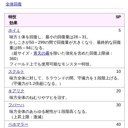
全体回復
特技
SP
効果
ホイミ
5
味方１体を回復し、最小の回復量は28～31。
かしこさが50～299の間で回復量が大きくなり、最終的な回復
量は85～94になる。
（超サイズ・
青天の霧
を除いた強化を含めた回復上限値：
360）
フィールド上でも使用可能なモンスター特技。
スクルト
10
味方全体に対して、５ラウンドの間、守備力を１段階上げる。
（守備力が1.2倍超になる。）
キアリク
20
味方全体のねむりやマヒを治す。
フバーハ
30
味方全体のあらゆる耐性が１段階高くなる。
（上昇上限：激減）
ベホマラー
40