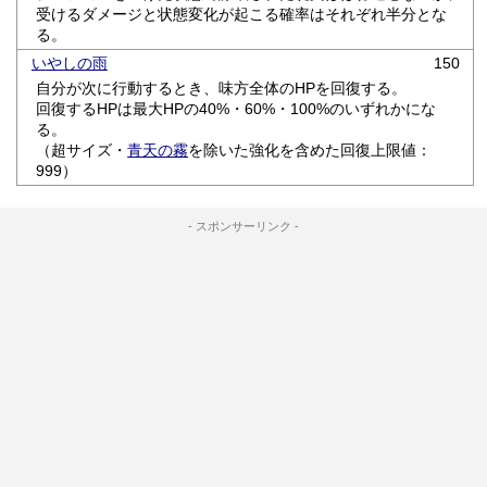
受けるダメージと状態変化が起こる確率はそれぞれ半分とな
る。
いやしの雨
150
自分が次に行動するとき、味方全体のHPを回復する。
回復するHPは最大HPの40%・60%・100%のいずれかにな
る。
（超サイズ・
青天の霧
を除いた強化を含めた回復上限値：
999）
- スポンサーリンク -