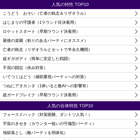
人気の特性 TOP10
こうどう おそい（亡者の執念＆リザオラル）
はじまりの守護者（1ラウンド目決着用）
ロケットスタート（早期ラウンド決着用）
最後の楽園（粘りのあるパーティにオススメ）
亡者の執念（リザオラルとセットで半永久機関）
超ギガボディ（簡単に安定した戦闘）
不屈の闘志（休み対策）
いてつくはどう（補助重視パーティへの対策）
つねにアタカンタ（1体いると敵AIへの影響有）
超ガードブレイク（早期ラウンド決着用）
人気の合体特技 TOP10
フォースドハック（対策困難。ダントツ人気！）
宇宙のきせき（カウンター狙いの守備型パーティ）
地獄落とし（敵パーティを弱体化）