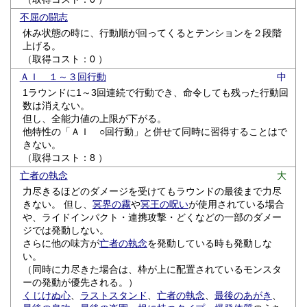
不屈の闘志
休み状態の時に、行動順が回ってくるとテンションを２段階
上げる。
（取得コスト：0 ）
ＡＩ １～３回行動
中
1ラウンドに1～3回連続で行動でき、命令しても残った行動回
数は消えない。
但し、全能力値の上限が下がる。
他特性の「ＡＩ ○回行動」と併せて同時に習得することはで
きない。
（取得コスト：8 ）
亡者の執念
大
力尽きるほどのダメージを受けてもラウンドの最後まで力尽
きない。 但し、
冥界の霧
や
冥王の呪い
が使用されている場合
や、ライドインパクト・連携攻撃・どくなどの一部のダメー
ジでは発動しない。
さらに他の味方が
亡者の執念
を発動している時も発動しな
い。
（同時に力尽きた場合は、枠が上に配置されているモンスタ
ーの発動が優先される。）
くじけぬ心
、
ラストスタンド
、
亡者の執念
、
最後のあがき
、