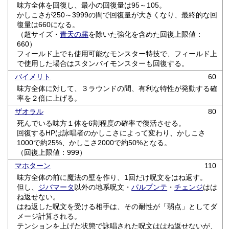
味方全体を回復し、最小の回復量は95～105。
かしこさが250～3999の間で回復量が大きくなり、最終的な回
復量は660になる。
（超サイズ・
青天の霧
を除いた強化を含めた回復上限値：
660）
フィールド上でも使用可能なモンスター特技で、フィールド上
で使用した場合はスタンバイモンスターも回復する。
バイメリト
60
味方全体に対して、３ラウンドの間、有利な特性が発動する確
率を２倍に上げる。
ザオラル
80
死んでいる味方１体を6割程度の確率で復活させる。
回復するHPは詠唱者のかしこさによって変わり、かしこさ
1000で約25%、かしこさ2000で約50%となる。
（回復上限値：999）
マホターン
110
味方全体の前に魔法の壁を作り、1回だけ呪文をはね返す。
但し、
ジバマータ
以外の地系呪文・
パルプンテ
・
チェンジ
はは
ね返せない。
はね返した呪文を受ける相手は、その耐性が「弱点」としてダ
メージ計算される。
テンションを上げた状態で詠唱された呪文ははね返せないが、