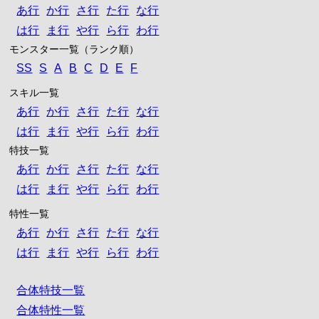
あ行
か行
さ行
た行
な行
は行
ま行
や行
ら行
わ行
モンスター一覧（ランク順）
SS
S
A
B
C
D
E
F
スキル一覧
あ行
か行
さ行
た行
な行
は行
ま行
や行
ら行
わ行
特技一覧
あ行
か行
さ行
た行
な行
は行
ま行
や行
ら行
わ行
特性一覧
あ行
か行
さ行
た行
な行
は行
ま行
や行
ら行
わ行
合体特技一覧
合体特性一覧