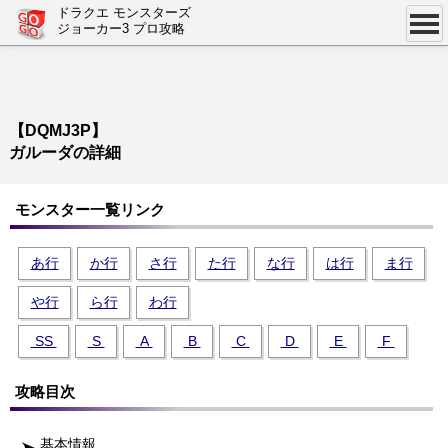
ドラクエ モンスターズ
ジョーカー3 プロ攻略
【DQMJ3P】
ガルーダの詳細
モンスター一覧リンク
あ行
か行
さ行
た行
な行
は行
ま行
や行
ら行
わ行
SS
S
A
B
C
D
E
F
攻略目次
基本情報