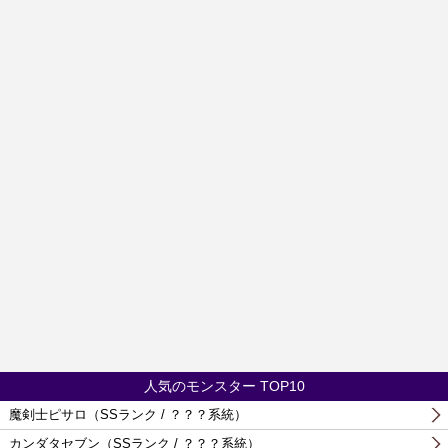
人気のモンスター TOP10
魔剣士ピサロ（SSランク / ？？？系統）
カンダタセブン（SSランク / ？？？系統）