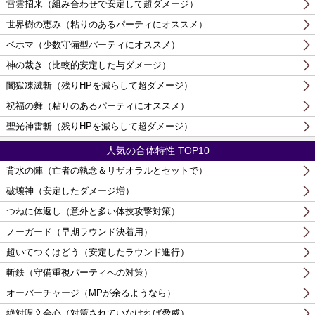
雷雲招来（組み合わせで安定して超ダメージ）
世界樹の恵み（粘りのあるパーティにオススメ）
ベホマ（少数守備型パーティにオススメ）
神の裁き（比較的安定した与ダメージ）
闇獄凍滅斬（残りHPを減らして超ダメージ）
祝福の舞（粘りのあるパーティにオススメ）
聖光神雷斬（残りHPを減らして超ダメージ）
人気の合体特性 TOP10
背水の陣（亡者の執念＆リザオラルとセットで）
破壊神（安定したダメージ増）
つねに体返し（意外と多い体技攻撃対策）
ノーガード（早期ラウンド決着用）
超いてつくはどう（安定したラウンド進行）
斬鉄（守備重視パーティへの対策）
オーバーチャージ（MPが余るようなら）
絶対呪文会心（対策されていなければ脅威）