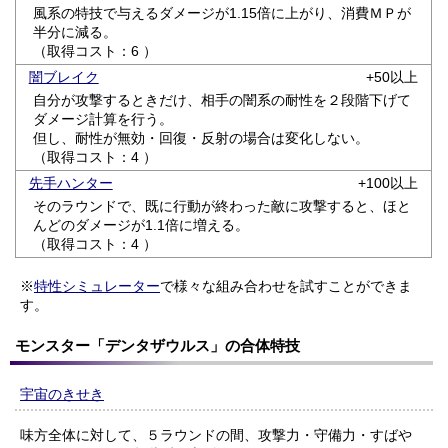
風系の特技で与えるダメージが1.15倍に上がり、消費ＭＰが
半分に減る。
（取得コスト：6 ）
闇ブレイク
+50以上
自分が攻撃するときだけ、相手の闇系の耐性を２段階下げて
ダメージ計算を行う。
但し、耐性が無効・回復・反射の場合は変化しない。
（取得コスト：4 ）
先手ハンター
+100以上
そのラウンドで、既に行動が終わった敵に攻撃すると、ほと
んどのダメージが1.1倍に増える。
（取得コスト：4 ）
※
特性シミュレーター
で様々な組み合わせを試すことができま
す。
モンスター「デンタザウルス」の合体特技
宇宙のきせき
味方全体に対して、５ラウンドの間、攻撃力・守備力・すばや