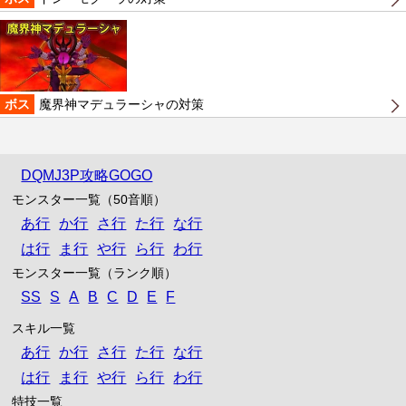
ボス
魔界神マデュラーシャの対策
DQMJ3P攻略GOGO
モンスター一覧（50音順）
あ行
か行
さ行
た行
な行
は行
ま行
や行
ら行
わ行
モンスター一覧（ランク順）
SS
S
A
B
C
D
E
F
スキル一覧
あ行
か行
さ行
た行
な行
は行
ま行
や行
ら行
わ行
特技一覧