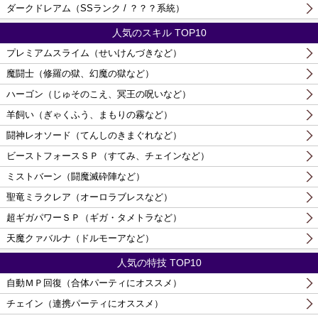
ダークドレアム（SSランク / ？？？系統）
人気のスキル TOP10
プレミアムスライム（せいけんづきなど）
魔闘士（修羅の獄、幻魔の獄など）
ハーゴン（じゅそのこえ、冥王の呪いなど）
羊飼い（ぎゃくふう、まもりの霧など）
闘神レオソード（てんしのきまぐれなど）
ビーストフォースＳＰ（すてみ、チェインなど）
ミストバーン（闘魔滅砕陣など）
聖竜ミラクレア（オーロラブレスなど）
超ギガパワーＳＰ（ギガ・タメトラなど）
天魔クァバルナ（ドルモーアなど）
人気の特技 TOP10
自動ＭＰ回復（合体パーティにオススメ）
チェイン（連携パーティにオススメ）