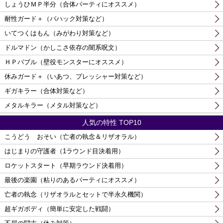
しょうひＭＰ半分（合体パーティにオススメ）
耐性ガード＋（バハック対策など）
いてつくはもん（みがわり対策など）
ドルマドン（かしこさ依存の闇系呪文）
ＨＰバブル（壁役モンスターにオススメ）
休みガード＋（いあつ、プレッシャー対策など）
ギガキラー（合体対策など）
メタルキラー（メタル対策など）
人気の特性 TOP10
こうどう おそい（亡者の執念＆リザオラル）
はじまりの守護者（1ラウンド目決着用）
ロケットスタート（早期ラウンド決着用）
最後の楽園（粘りのあるパーティにオススメ）
亡者の執念（リザオラルとセットで半永久機関）
超ギガボディ（簡単に安定した戦闘）