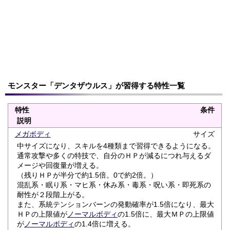
モンスター「デンタザウルス」が習得する特性一覧
特性
条件
説明
メガボディ
サイズ
中サイズになり、スキルを4種類まで習得できるようになる。
通常攻撃や多くの特技で、自分のＨＰが減るにつれ与えるダ
メージや回復量が増える。
（残りＨＰが半分で約1.5倍。0で約2倍。）
混乱系・眠り系・マヒ系・休み系・毒系・呪い系・即死系の
耐性が２段階上がる。
また、系統テンションバーンの発動確率が1.5倍になり、最大
ＨＰの上限値が
ノーマルボディ
の1.5倍に、最大ＭＰの上限値
が
ノーマルボディ
の1.4倍に増える。