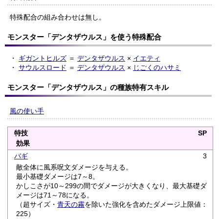
特殊配合の組み合わせは無し。
モンスター「デンタザウルス」を使う特殊配合
・
ギガントヒルズ
＝
デンタザウルス
×
イエティ
・
サウルスロード
＝
デンタザウルス
×
じごくのハサミ
モンスター「デンタザウルス」の種族特有スキル
風の使い手
特技
SP
効果
バギ
3
敵全体に風系呪文ダメージを与える。
最小基礎ダメージは7～8。
かしこさが10～299の間でダメージが大きくなり、最大基礎ダ
メージは71～78になる。
（超サイズ・
青天の霧
を除いた強化を含めたダメージ上限値：
225）