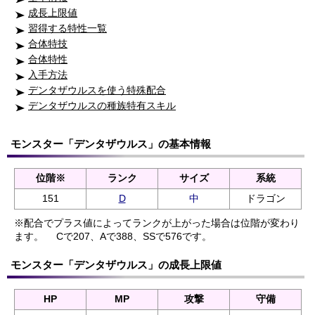
成長上限値
習得する特性一覧
合体特技
合体特性
入手方法
デンタザウルスを使う特殊配合
デンタザウルスの種族特有スキル
モンスター「デンタザウルス」の基本情報
位階※
ランク
サイズ
系統
151
D
中
ドラゴン
※配合でプラス値によってランクが上がった場合は位階が変わり
ます。
Cで207、Aで388、SSで576です。
モンスター「デンタザウルス」の成長上限値
HP
MP
攻撃
守備