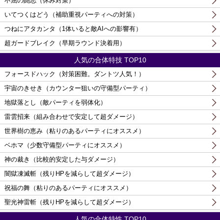
不屈の闘志（休み対策）
いてつくはどう（補助重視パーティへの対策）
つねにアタカンタ（1体いると敵AIへの影響有）
超ガードブレイク（早期ラウンド決着用）
人気の合体特技 TOP10
フォースドハック（対策困難。ダントツ人気！）
宇宙のきせき（カウンター狙いの守備型パーティ）
地獄落とし（敵パーティを弱体化）
雷雲招来（組み合わせで安定して超ダメージ）
世界樹の恵み（粘りのあるパーティにオススメ）
ベホマ（少数守備型パーティにオススメ）
神の裁き（比較的安定した与ダメージ）
闇獄凍滅斬（残りHPを減らして超ダメージ）
祝福の舞（粘りのあるパーティにオススメ）
聖光神雷斬（残りHPを減らして超ダメージ）
人気の合体特性 TOP10