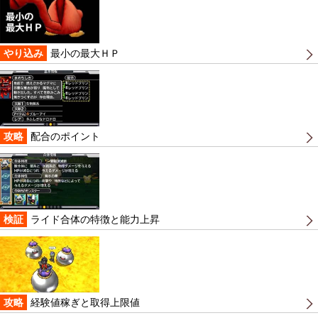
やり込み
最小の最大ＨＰ
攻略
配合のポイント
検証
ライド合体の特徴と能力上昇
攻略
経験値稼ぎと取得上限値