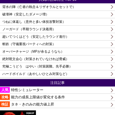
背水の陣（亡者の執念＆リザオラルとセットで）
破壊神（安定したダメージ増）
つねに体返し（意外と多い体技攻撃対策）
ノーガード（早期ラウンド決着用）
超いてつくはどう（安定したラウンド進行）
斬鉄（守備重視パーティへの対策）
オーバーチャージ（MPが余るようなら）
絶対呪文会心（対策されていなければ脅威）
究極こうどう はやい（対策困難。先手必勝）
ハードボイルド（あやしいひとみ対策など）
注目記事
人気
特性シミュレーター
攻略
能力の成長上限値が変化する条件
検証
タネ・きのみの能力値上昇