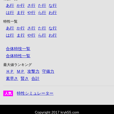
あ行
か行
さ行
た行
な行
は行
ま行
や行
ら行
わ行
特性一覧
あ行
か行
さ行
た行
な行
は行
ま行
や行
ら行
わ行
合体特技一覧
合体特性一覧
最大値ランキング
ＨＰ
ＭＰ
攻撃力
守備力
素早さ
賢さ
合計
特性シミュレーター
人気
Copyright 2017 kryk55.com