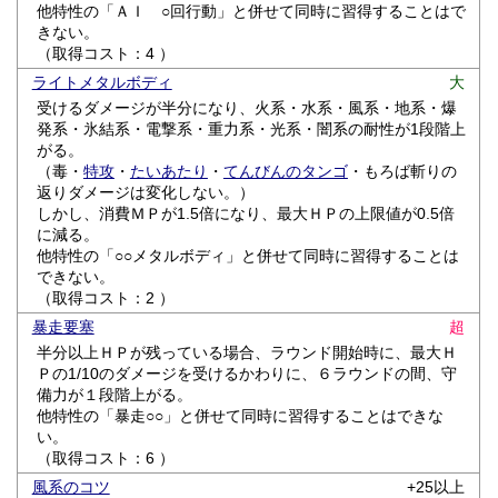
他特性の「ＡＩ ○回行動」と併せて同時に習得することはで
きない。
（取得コスト：4 ）
ライトメタルボディ
大
受けるダメージが半分になり、火系・水系・風系・地系・爆
発系・氷結系・電撃系・重力系・光系・闇系の耐性が1段階上
がる。
（毒・
特攻
・
たいあたり
・
てんびんのタンゴ
・もろば斬りの
返りダメージは変化しない。）
しかし、消費ＭＰが1.5倍になり、最大ＨＰの上限値が0.5倍
に減る。
他特性の「○○メタルボディ」と併せて同時に習得することは
できない。
（取得コスト：2 ）
暴走要塞
超
半分以上ＨＰが残っている場合、ラウンド開始時に、最大Ｈ
Ｐの1/10のダメージを受けるかわりに、６ラウンドの間、守
備力が１段階上がる。
他特性の「暴走○○」と併せて同時に習得することはできな
い。
（取得コスト：6 ）
風系のコツ
+25以上