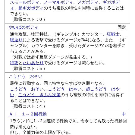
スモールボディ
、
ノーマルボディ
、
メガボディ
、
ギガボデ
ィ
、
超ギガボディ
のうち複数の特性を同時に習得することは
できない。
（取得コスト：0 ）
やいばのボディ
固定
通常攻撃、物理特技、（ギャンブル）カウンター、
狂戦士
、
寝返り
による攻撃で受けるダメージが3/4になる。また、（ギ
ャンブル）カウンターを除き、受けたダメージの1/3を相手に
与えることがある。
（対戦では必ず反撃ダメージが発生する。）
特攻
と
たいあたり
で受けるダメージは減らせない。
（取得コスト：5 ）
こうどう おそい
最後に行動する。同じ特性ならすばやさ順となる。
こうどう おそい
、
こうどう はやい
、
超こうどう はや
い
、
こうどう きぶん次第
のうち複数の特性を同時に習得す
ることはできない。
（取得コスト：4 ）
ＡＩ １～２回行動
中
1ラウンドに1～2回連続で行動でき、命令しても残った行動回
数は消えない。
但し、全能力値の上限が下がる。