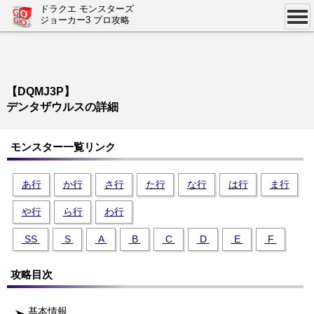
ドラクエ モンスターズ
ジョーカー3 プロ攻略
【DQMJ3P】
デンタザウルスの詳細
モンスター一覧リンク
あ行
か行
さ行
た行
な行
は行
ま行
や行
ら行
わ行
SS
S
A
B
C
D
E
F
攻略目次
基本情報