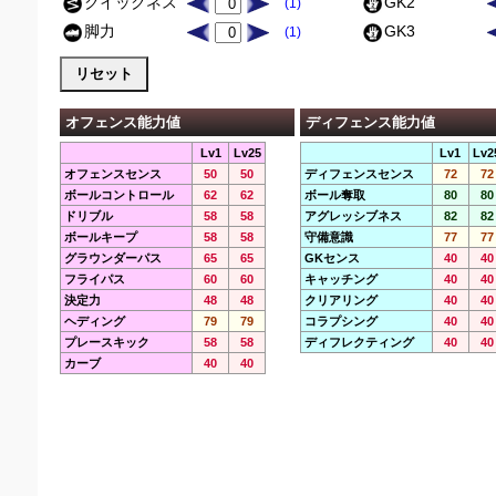
クイックネス
GK2
(1)
脚力
GK3
(1)
オフェンス能力値
ディフェンス能力値
Lv1
Lv25
Lv1
Lv2
オフェンスセンス
50
50
ディフェンスセンス
72
72
ボールコントロール
62
62
ボール奪取
80
80
ドリブル
58
58
アグレッシブネス
82
82
ボールキープ
58
58
守備意識
77
77
グラウンダーパス
65
65
GKセンス
40
40
フライパス
60
60
キャッチング
40
40
決定力
48
48
クリアリング
40
40
ヘディング
79
79
コラプシング
40
40
プレースキック
58
58
ディフレクティング
40
40
カーブ
40
40