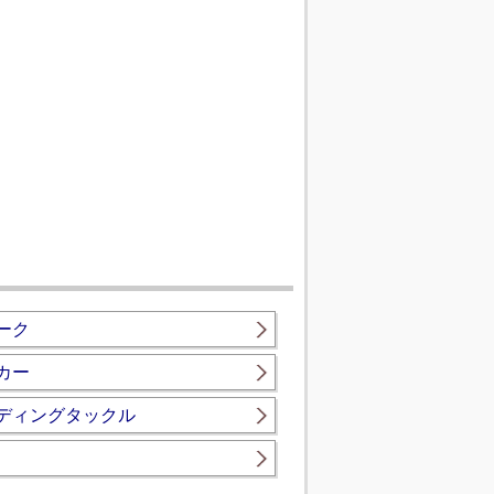
ーク
カー
ディングタックル