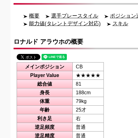
概要
選手プレースタイル
ポジション
能力値(タレントデザイン対応)
スキル
ロナルド アラウホの概要
メインポジション
CB
Player Value
★★★★★
総合値
81
身長
188cm
体重
79kg
年齢
25才
利き足
右
逆足頻度
普通
逆足精度
普通