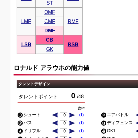
ST
OMF
LMF
CMF
RMF
DMF
CB
LSB
RSB
GK
ロナルド アラウホの能力値
タレントデザイン
0
タレントポイント
/
48
次Pt
シュート
エアバトル
(1)
パス
ディフェンス
(1)
ドリブル
GK1
(1)