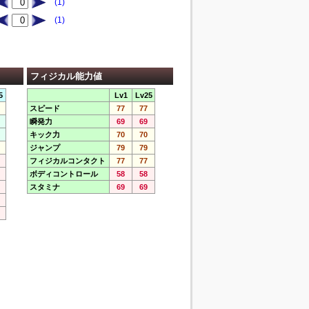
(1)
(1)
フィジカル能力値
5
Lv1
Lv25
スピード
77
77
瞬発力
69
69
キック力
70
70
ジャンプ
79
79
フィジカルコンタクト
77
77
ボディコントロール
58
58
スタミナ
69
69