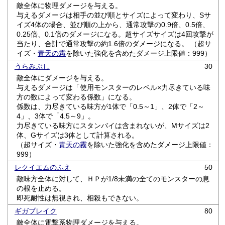
敵全体に物理ダメージを与える。
与えるダメージは相手の並び順とサイズによって変わり、Sサ
イズ4体の場合、並び順の上から、通常攻撃の0.9倍、0.5倍、
0.25倍、0.1倍のダメージになる。超サイズサイズは4回攻撃が
当たり、合計で通常攻撃の約1.6倍のダメージになる。 （超サ
イズ・
青天の霧
を除いた強化を含めたダメージ上限値：999）
うらみぶし
30
敵全体にダメージを与える。
与えるダメージは「使用モンスターのレベル×力尽きている味
方の数によって変わる係数」になる。
係数は、力尽きている味方が1体で「0.5～1」、2体で「2～
4」、3体で「4.5～9」。
力尽きている味方にスタンバイは含まれないが、Mサイズは2
体、Gサイズは3体として計算される。
（超サイズ・
青天の霧
を除いた強化を含めたダメージ上限値：
999）
レクイエムのふえ
50
敵味方全体に対して、ＨＰが1/8未満の全てのモンスターの息
の根を止める。
即死耐性は無視され、相殺もできない。
ギガブレイク
80
敵全体に電撃系物理ダメージを与える。