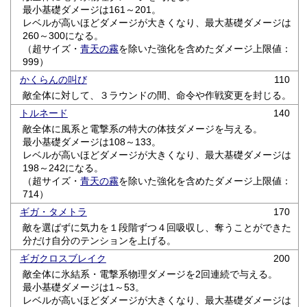
最小基礎ダメージは161～201。
レベルが高いほどダメージが大きくなり、最大基礎ダメージは
260～300になる。
（超サイズ・
青天の霧
を除いた強化を含めたダメージ上限値：
999）
かくらんの叫び
110
敵全体に対して、３ラウンドの間、命令や作戦変更を封じる。
トルネード
140
敵全体に風系と電撃系の特大の体技ダメージを与える。
最小基礎ダメージは108～133。
レベルが高いほどダメージが大きくなり、最大基礎ダメージは
198～242になる。
（超サイズ・
青天の霧
を除いた強化を含めたダメージ上限値：
714）
ギガ・タメトラ
170
敵を選ばずに気力を１段階ずつ４回吸収し、奪うことができた
分だけ自分のテンションを上げる。
ギガクロスブレイク
200
敵全体に氷結系・電撃系物理ダメージを2回連続で与える。
最小基礎ダメージは1～53。
レベルが高いほどダメージが大きくなり、最大基礎ダメージは