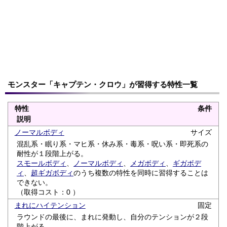
モンスター「キャプテン・クロウ」が習得する特性一覧
特性
条件
説明
ノーマルボディ
サイズ
混乱系・眠り系・マヒ系・休み系・毒系・呪い系・即死系の
耐性が１段階上がる。
スモールボディ
、
ノーマルボディ
、
メガボディ
、
ギガボデ
ィ
、
超ギガボディ
のうち複数の特性を同時に習得することは
できない。
（取得コスト：0 ）
まれにハイテンション
固定
ラウンドの最後に、まれに発動し、自分のテンションが２段
階上がる。