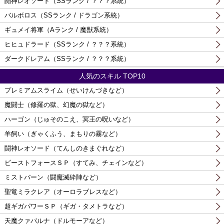
闘神レオソード（SSランク / ？？？系統）
バルボロス（SSランク / ドラゴン系統）
ギュメイ将軍（Aランク / 魔獣系統）
ヒヒュドラード（SSランク / ？？？系統）
ダークドレアム（SSランク / ？？？系統）
人気のスキル TOP10
プレミアムスライム（せいけんづきなど）
魔闘士（修羅の獄、幻魔の獄など）
ハーゴン（じゅそのこえ、冥王の呪いなど）
羊飼い（ぎゃくふう、まもりの霧など）
闘神レオソード（てんしのきまぐれなど）
ビーストフォースＳＰ（すてみ、チェインなど）
ミストバーン（闘魔滅砕陣など）
聖竜ミラクレア（オーロラブレスなど）
超ギガパワーＳＰ（ギガ・タメトラなど）
天魔クァバルナ（ドルモーアなど）