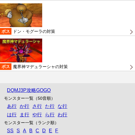
ボス
ドン・モグーラの対策
ボス
魔界神マデュラーシャの対策
DQMJ3P攻略GOGO
モンスター一覧（50音順）
あ行
か行
さ行
た行
な行
は行
ま行
や行
ら行
わ行
モンスター一覧（ランク順）
SS
S
A
B
C
D
E
F