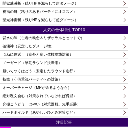
闇獄凍滅斬（残りHPを減らして超ダメージ）
祝福の舞（粘りのあるパーティにオススメ）
聖光神雷斬（残りHPを減らして超ダメージ）
人気の合体特性 TOP10
背水の陣（亡者の執念＆リザオラルとセットで）
破壊神（安定したダメージ増）
つねに体返し（意外と多い体技攻撃対策）
ノーガード（早期ラウンド決着用）
超いてつくはどう（安定したラウンド進行）
斬鉄（守備重視パーティへの対策）
オーバーチャージ（MPが余るようなら）
絶対呪文会心（対策されていなければ脅威）
究極こうどう はやい（対策困難。先手必勝）
ハードボイルド（あやしいひとみ対策など）
注目記事