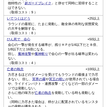
他特性の「
超ガードブレイク
」と併せて同時に習得すること
はできない。
（取得コスト：9 ）
いてつくはどう
+25以上
ラウンドの最初に、たまに発動し、敵全体の有利な状態変化
の大半を解除する。
（取得コスト：8 ）
ひん死で 会心
+50以上
会心の一撃が発生する確率が、残りＨＰが1/4以下だと８倍、
1/8以下だと16倍になる。
但し、
魔神攻撃
や
魔神斬り
で会心の一撃が出る確率は変わら
ない。
（取得コスト：4 ）
亡者の執念
+100以上
力尽きるほどのダメージを受けてもラウンドの最後まで力尽
きない。 但し、
冥界の霧
や
冥王の呪い
が使用されている場合
や、ライドインパクト・連携攻撃・どくなどの一部のダメー
ジでは発動しない。
さらに他の味方が
亡者の執念
を発動している時も発動しな
い。
（同時に力尽きた場合は、枠が上に配置されているモンスタ
ーの発動が優先される。）