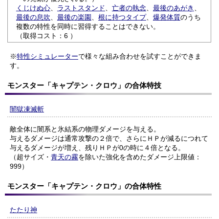
くじけぬ心
、
ラストスタンド
、
亡者の執念
、
最後のあがき
、
最後の息吹
、
最後の楽園
、
根に持つタイプ
、
爆発体質
のうち
複数の特性を同時に習得することはできない。
（取得コスト：6 ）
※
特性シミュレーター
で様々な組み合わせを試すことができま
す。
モンスター「キャプテン・クロウ」の合体特技
闇獄凍滅斬
敵全体に闇系と氷結系の物理ダメージを与える。
与えるダメージは通常攻撃の２倍で、さらにＨＰが減るにつれて
与えるダメージが増え、残りＨＰが0の時に４倍となる。
（超サイズ・
青天の霧
を除いた強化を含めたダメージ上限値：
999）
モンスター「キャプテン・クロウ」の合体特性
たたり神