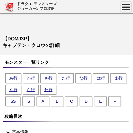
ドラクエ モンスターズ
ジョーカー3 プロ攻略
【DQMJ3P】
キャプテン・クロウの詳細
モンスター一覧リンク
あ行
か行
さ行
た行
な行
は行
ま行
や行
ら行
わ行
SS
S
A
B
C
D
E
F
攻略目次
基本情報