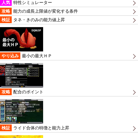
人気
特性シミュレーター
攻略
能力の成長上限値が変化する条件
検証
タネ・きのみの能力値上昇
やり込み
最小の最大ＨＰ
攻略
配合のポイント
検証
ライド合体の特徴と能力上昇