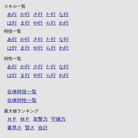
スキル一覧
あ行
か行
さ行
た行
な行
は行
ま行
や行
ら行
わ行
特技一覧
あ行
か行
さ行
た行
な行
は行
ま行
や行
ら行
わ行
特性一覧
あ行
か行
さ行
た行
な行
は行
ま行
や行
ら行
わ行
合体特技一覧
合体特性一覧
最大値ランキング
ＨＰ
ＭＰ
攻撃力
守備力
素早さ
賢さ
合計