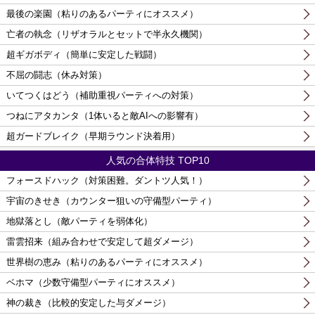
最後の楽園（粘りのあるパーティにオススメ）
亡者の執念（リザオラルとセットで半永久機関）
超ギガボディ（簡単に安定した戦闘）
不屈の闘志（休み対策）
いてつくはどう（補助重視パーティへの対策）
つねにアタカンタ（1体いると敵AIへの影響有）
超ガードブレイク（早期ラウンド決着用）
人気の合体特技 TOP10
フォースドハック（対策困難。ダントツ人気！）
宇宙のきせき（カウンター狙いの守備型パーティ）
地獄落とし（敵パーティを弱体化）
雷雲招来（組み合わせで安定して超ダメージ）
世界樹の恵み（粘りのあるパーティにオススメ）
ベホマ（少数守備型パーティにオススメ）
神の裁き（比較的安定した与ダメージ）