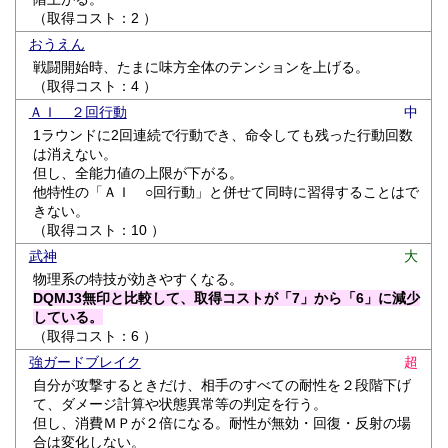
（取得コスト：2 ）
おうえん
戦闘開始時、たまに味方全体のテンションを上げる。
（取得コスト：4 ）
ＡＩ ２回行動
中
1ラウンドに2回連続で行動でき、命令しても残った行動回数
は消えない。
但し、全能力値の上限が下がる。
他特性の「ＡＩ ○回行動」と併せて同時に習得することはで
きない。
（取得コスト：10 ）
武神
大
物理系の特技が効きやすくなる。
DQMJ3無印と比較して、取得コストが「7」から「6」に減少
している。
（取得コスト：6 ）
強ガードブレイク
超
自分が攻撃するときだけ、相手のすべての耐性を２段階下げ
て、ダメージ計算や状態異常等の判定を行う。
但し、消費ＭＰが２倍になる。耐性が無効・回復・反射の場
合は変化しない。