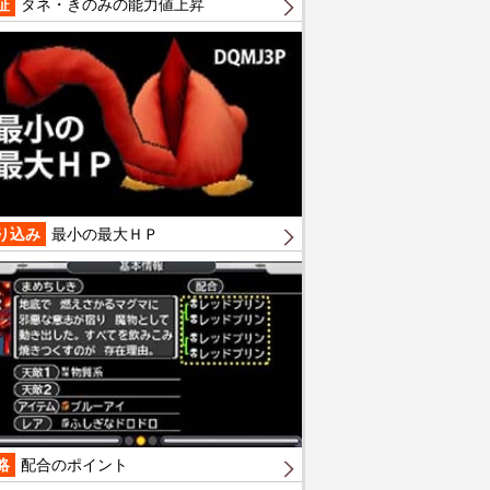
証
タネ・きのみの能力値上昇
り込み
最小の最大ＨＰ
略
配合のポイント