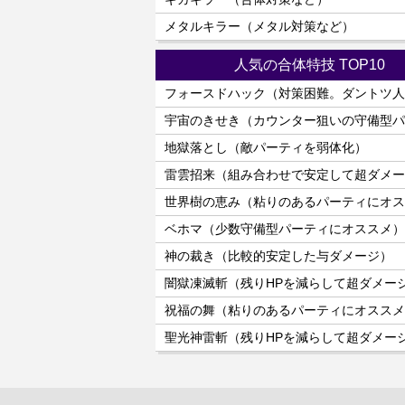
メタルキラー（メタル対策など）
人気の合体特技 TOP10
フォースドハック（対策困難。ダントツ人
宇宙のきせき（カウンター狙いの守備型パ
地獄落とし（敵パーティを弱体化）
雷雲招来（組み合わせで安定して超ダメー
世界樹の恵み（粘りのあるパーティにオス
ベホマ（少数守備型パーティにオススメ）
神の裁き（比較的安定した与ダメージ）
闇獄凍滅斬（残りHPを減らして超ダメー
祝福の舞（粘りのあるパーティにオススメ
聖光神雷斬（残りHPを減らして超ダメー