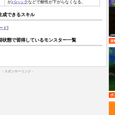
が
バハック
などで耐性が下がらなくなる。
生成できるスキル
ード
]
期状態で習得しているモンスター一覧
攻
- スポンサーリンク -
ボ