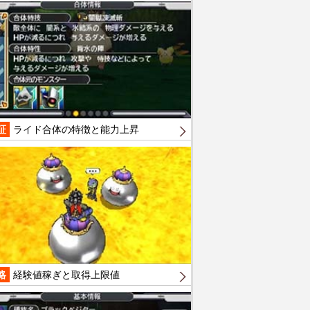
証
ライド合体の特徴と能力上昇
略
経験値稼ぎと取得上限値