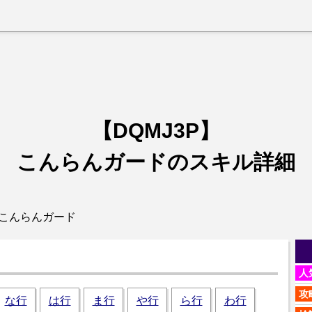
【DQMJ3P】
こんらんガードのスキル詳細
 こんらんガード
人
攻
な行
は行
ま行
や行
ら行
わ行