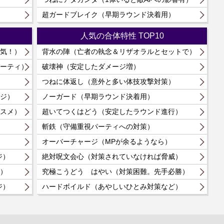
超ガードブレイク（早期ラウンド決着用）
人気の合体特性 TOP10
気！）
背水の陣（亡者の執念＆リザオラルとセットで）
ーティ）
破壊神（安定したダメージ増）
つねに体返し（意外と多い体技攻撃対策）
ジ）
ノーガード（早期ラウンド決着用）
スメ）
超いてつくはどう（安定したラウンド進行）
斬鉄（守備重視パーティへの対策）
オーバーチャージ（MPが余るようなら）
ジ）
絶対呪文会心（対策されていなければ脅威）
）
究極こうどう はやい（対策困難。先手必勝）
ジ）
ハードボイルド（あやしいひとみ対策など）