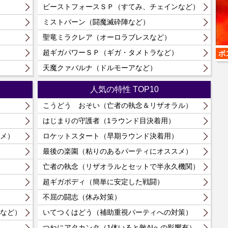
）
ビーストフォースＳＰ（すてみ、チェインなど）
ミストバーン（闘魔滅砕陣など）
聖竜ミラクレア（オーロラブレスなど）
）
超ギガパワーＳＰ（ギガ・タメトラなど）
ボ
）
天魔クァバルナ（ドルモーアなど）
人気の特性 TOP10
こうどう おそい（亡者の執念＆リザオラル）
はじまりの守護者（1ラウンド目決着用）
メ）
ロケットスタート（早期ラウンド決着用）
最後の楽園（粘りのあるパーティにオススメ）
亡者の執念（リザオラルとセットで半永久機関）
超ギガボディ（簡単に安定した戦闘）
不屈の闘志（休み対策）
など）
いてつくはどう（補助重視パーティへの対策）
つねにアタカンタ（1体いると敵AIへの影響有）