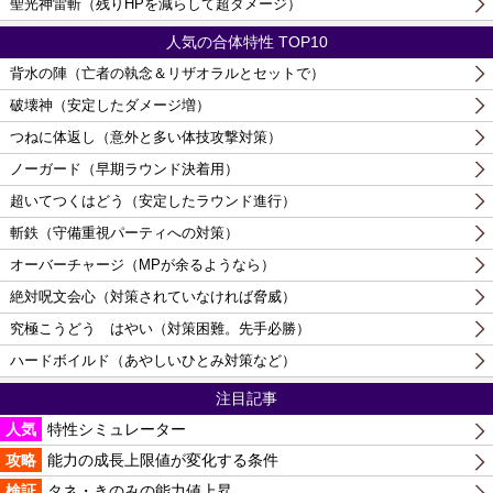
聖光神雷斬（残りHPを減らして超ダメージ）
人気の合体特性 TOP10
背水の陣（亡者の執念＆リザオラルとセットで）
破壊神（安定したダメージ増）
つねに体返し（意外と多い体技攻撃対策）
ノーガード（早期ラウンド決着用）
超いてつくはどう（安定したラウンド進行）
斬鉄（守備重視パーティへの対策）
オーバーチャージ（MPが余るようなら）
絶対呪文会心（対策されていなければ脅威）
究極こうどう はやい（対策困難。先手必勝）
ハードボイルド（あやしいひとみ対策など）
注目記事
人気
特性シミュレーター
攻略
能力の成長上限値が変化する条件
検証
タネ・きのみの能力値上昇