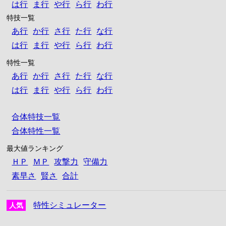
は行
ま行
や行
ら行
わ行
特技一覧
あ行
か行
さ行
た行
な行
は行
ま行
や行
ら行
わ行
特性一覧
あ行
か行
さ行
た行
な行
は行
ま行
や行
ら行
わ行
合体特技一覧
合体特性一覧
最大値ランキング
ＨＰ
ＭＰ
攻撃力
守備力
素早さ
賢さ
合計
特性シミュレーター
人気