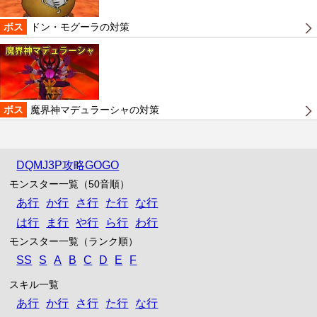
ボス
ドン・モグーラの対策
ボス
魔界神マデュラーシャの対策
DQMJ3P攻略GOGO
モンスター一覧（50音順）
あ行
か行
さ行
た行
な行
は行
ま行
や行
ら行
わ行
モンスター一覧（ランク順）
SS
S
A
B
C
D
E
F
スキル一覧
あ行
か行
さ行
た行
な行