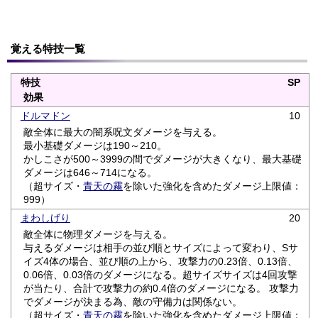
覚える特技一覧
特技
SP
効果
ドルマドン
10
敵全体に最大の闇系呪文ダメージを与える。
最小基礎ダメージは190～210。
かしこさが500～3999の間でダメージが大きくなり、最大基礎
ダメージは646～714になる。
（超サイズ・
青天の霧
を除いた強化を含めたダメージ上限値：
999）
まわしげり
20
敵全体に物理ダメージを与える。
与えるダメージは相手の並び順とサイズによって変わり、Sサ
イズ4体の場合、並び順の上から、攻撃力の0.23倍、0.13倍、
0.06倍、0.03倍のダメージになる。超サイズサイズは4回攻撃
が当たり、合計で攻撃力の約0.4倍のダメージになる。 攻撃力
でダメージが決まる為、敵の守備力は関係ない。
（超サイズ・
青天の霧
を除いた強化を含めたダメージ上限値：