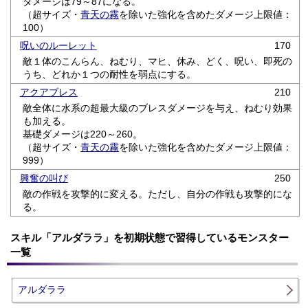
ダメージは79～87になる。
（超サイズ・
青天の霧
を除いた強化を含めたダメージ上限値：
100）
呪いのルーレット
170
敵１体のこんらん、ねむり、マヒ、休み、どく、呪い、即死の
うち、どれか１つの耐性を弱点にする。
アクアブレス
210
敵全体に水系の超最大級のブレスダメージを与え、ねむり効果
も加える。
基礎ダメージは220～260。
（超サイズ・
青天の霧
を除いた強化を含めたダメージ上限値：
999）
興奮の叫び
250
敵の作戦を攻撃的に変える。ただし、自分の作戦も攻撃的にな
る。
スキル「アルダララ」を初期状態で習得しているモンスター
一覧
アルダララ