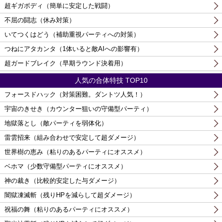
超ギガボディ（簡単に安定した戦闘）
不屈の闘志（休み対策）
いてつくはどう（補助重視パーティへの対策）
つねにアタカンタ（1体いると敵AIへの影響有）
超ガードブレイク（早期ラウンド決着用）
人気の合体特技 TOP10
フォースドハック（対策困難。ダントツ人気！）
宇宙のきせき（カウンター狙いの守備型パーティ）
地獄落とし（敵パーティを弱体化）
雷雲招来（組み合わせで安定して超ダメージ）
世界樹の恵み（粘りのあるパーティにオススメ）
ベホマ（少数守備型パーティにオススメ）
神の裁き（比較的安定した与ダメージ）
闇獄凍滅斬（残りHPを減らして超ダメージ）
祝福の舞（粘りのあるパーティにオススメ）