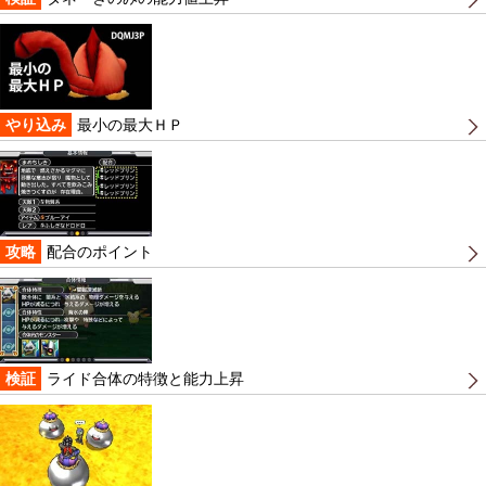
やり込み
最小の最大ＨＰ
攻略
配合のポイント
検証
ライド合体の特徴と能力上昇