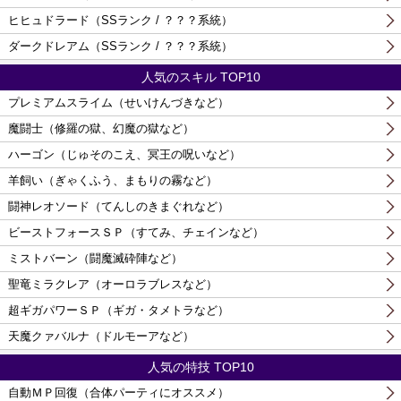
ヒヒュドラード（SSランク / ？？？系統）
ダークドレアム（SSランク / ？？？系統）
人気のスキル TOP10
プレミアムスライム（せいけんづきなど）
魔闘士（修羅の獄、幻魔の獄など）
ハーゴン（じゅそのこえ、冥王の呪いなど）
羊飼い（ぎゃくふう、まもりの霧など）
闘神レオソード（てんしのきまぐれなど）
ビーストフォースＳＰ（すてみ、チェインなど）
ミストバーン（闘魔滅砕陣など）
聖竜ミラクレア（オーロラブレスなど）
超ギガパワーＳＰ（ギガ・タメトラなど）
天魔クァバルナ（ドルモーアなど）
人気の特技 TOP10
自動ＭＰ回復（合体パーティにオススメ）