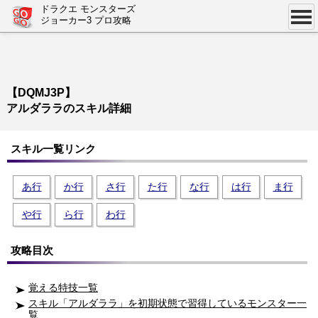
ドラクエ モンスターズ
ジョーカー3 プロ攻略
【DQMJ3P】
アルダララのスキル詳細
スキル一覧リンク
あ行
か行
さ行
た行
な行
は行
ま行
や行
ら行
わ行
攻略目次
覚える特技一覧
スキル「アルダララ」を初期状態で習得しているモンスター一
覧