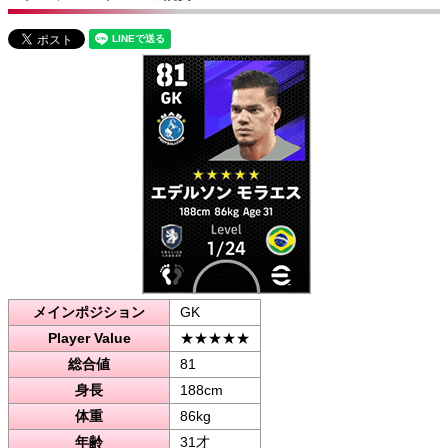
メインポジション
GK
Player Value
★★★★★
総合値
81
身長
188cm
体重
86kg
年齢
31才