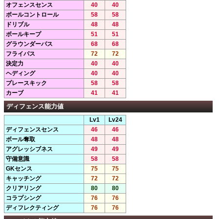
オフェンスセンス
40
40
ボールコントロール
58
58
ドリブル
48
48
ボールキープ
51
51
グラウンダーパス
68
68
フライパス
72
72
決定力
40
40
ヘディング
40
40
プレースキック
58
58
カーブ
41
41
ディフェンス能力値
Lv1
Lv24
ディフェンスセンス
46
46
ボール奪取
48
48
アグレッシブネス
49
49
守備意識
58
58
GKセンス
75
75
キャッチング
72
72
クリアリング
80
80
コラプシング
76
76
ディフレクティング
76
76