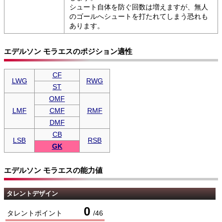
シュート自体を防ぐ回数は増えますが、無人
のゴールへシュートを打たれてしまう恐れも
あります。
エデルソン モラエスのポジション適性
CF
LWG
RWG
ST
OMF
LMF
CMF
RMF
DMF
CB
LSB
RSB
GK
エデルソン モラエスの能力値
タレントデザイン
0
タレントポイント
/
46