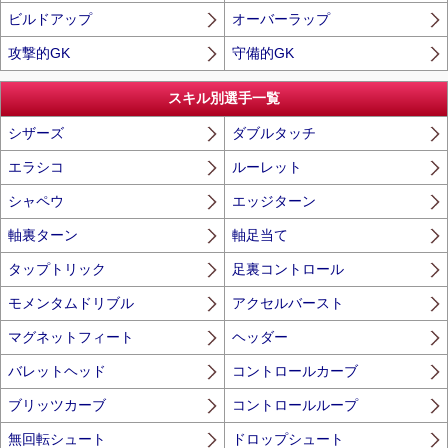
ビルドアップ
オーバーラップ
攻撃的GK
守備的GK
スキル別選手一覧
シザーズ
ダブルタッチ
エラシコ
ルーレット
シャペウ
エッジターン
軸裏ターン
軸足当て
タップトリック
足裏コントロール
モメンタムドリブル
アクセルバースト
マグネットフィート
ヘッダー
バレットヘッド
コントロールカーブ
ブリッツカーブ
コントロールループ
無回転シュート
ドロップシュート