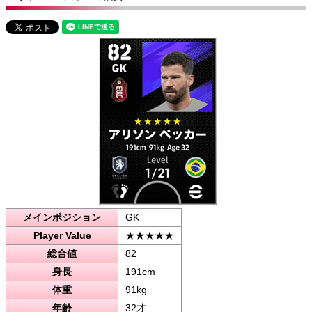
メインポジション
GK
Player Value
★★★★★
総合値
82
身長
191cm
体重
91kg
年齢
32才