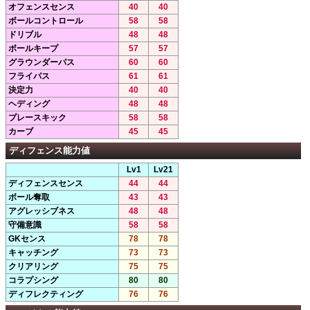
オフェンスセンス
40
40
ボールコントロール
58
58
ドリブル
48
48
ボールキープ
57
57
グラウンダーパス
60
60
フライパス
61
61
決定力
40
40
ヘディング
48
48
プレースキック
58
58
カーブ
45
45
ディフェンス能力値
Lv1
Lv21
ディフェンスセンス
44
44
ボール奪取
43
43
アグレッシブネス
48
48
守備意識
58
58
GKセンス
78
78
キャッチング
73
73
クリアリング
75
75
コラプシング
80
80
ディフレクティング
76
76