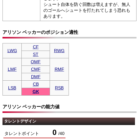
シュート自体を防ぐ回数は増えますが、無人
のゴールへシュートを打たれてしまう恐れも
あります。
アリソン ベッカーのポジション適性
CF
LWG
RWG
ST
OMF
LMF
CMF
RMF
DMF
CB
LSB
RSB
GK
アリソン ベッカーの能力値
タレントデザイン
0
タレントポイント
/
40