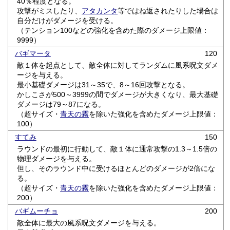
40％程度となる。
攻撃がミスしたり、
アタカンタ
等ではね返されたりした場合は
自分だけがダメージを受ける。
（テンション100などの強化を含めた際のダメージ上限値：
9999）
バギマータ
120
敵１体を起点として、敵全体に対してランダムに風系呪文ダメ
ージを与える。
最小基礎ダメージは31～35で、8～16回攻撃となる。
かしこさが500～3999の間でダメージが大きくなり、最大基礎
ダメージは79～87になる。
（超サイズ・
青天の霧
を除いた強化を含めたダメージ上限値：
100）
すてみ
150
ラウンドの最初に行動して、敵１体に通常攻撃の1.3～1.5倍の
物理ダメージを与える。
但し、そのラウンド中に受けるほとんどのダメージが2倍にな
る。
（超サイズ・
青天の霧
を除いた強化を含めたダメージ上限値：
200）
バギムーチョ
200
敵全体に最大の風系呪文ダメージを与える。