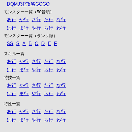
DQMJ3P攻略GOGO
モンスター一覧（50音順）
あ行
か行
さ行
た行
な行
は行
ま行
や行
ら行
わ行
モンスター一覧（ランク順）
SS
S
A
B
C
D
E
F
スキル一覧
あ行
か行
さ行
た行
な行
は行
ま行
や行
ら行
わ行
特技一覧
あ行
か行
さ行
た行
な行
は行
ま行
や行
ら行
わ行
特性一覧
あ行
か行
さ行
た行
な行
は行
ま行
や行
ら行
わ行