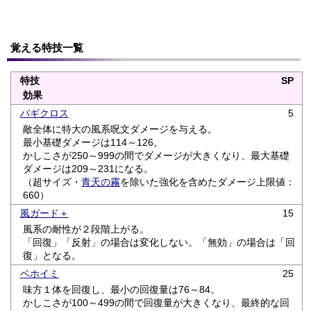
覚える特技一覧
特技
SP
効果
バギクロス
5
敵全体に特大の風系呪文ダメージを与える。
最小基礎ダメージは114～126。
かしこさが250～999の間でダメージが大きくなり、最大基礎
ダメージは209～231になる。
（超サイズ・
青天の霧
を除いた強化を含めたダメージ上限値：
660）
風ガード＋
15
風系の耐性が２段階上がる。
「回復」「反射」の場合は変化しない。「無効」の場合は「回
復」となる。
ベホイミ
25
味方１体を回復し、最小の回復量は76～84。
かしこさが100～499の間で回復量が大きくなり、最終的な回