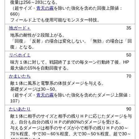
復量は256～283になる。
（超サイズ・
青天の霧
を除いた強化を含めた回復上限値：
660）
フィールド上でも使用可能なモンスター特技。
地ガード＋
35
地系の耐性が２段階上がる。
「回復」「反射」の場合は変化しない。「無効」の場合は「回
復」となる。
リベホイミ
50
味方１体に対して、戦闘終了までの毎ターン行動終了後、HP
最大値の15%を自動回復する。
かまいたち
70
敵１体に風系と電撃系の体技ダメージを与える。
基礎ダメージは30～50。
（超サイズ・
青天の霧
を除いた強化を含めたダメージ上限値：
107）
たいあたり
90
敵１体に相手のサイズと相手の残りＨＰに応じたダメージを与
え、自分も自分の残りＨＰの約80%のダメージを受ける。
与えるダメージは相手のサイズが小で相手の残りＨＰの30～
70％程度、中で30～60％程度、大で30～50％程度、超で30～