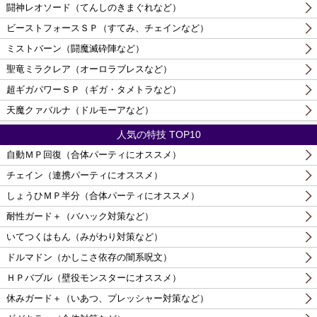
闘神レオソード（てんしのきまぐれなど）
ビーストフォースＳＰ（すてみ、チェインなど）
ミストバーン（闘魔滅砕陣など）
聖竜ミラクレア（オーロラブレスなど）
超ギガパワーＳＰ（ギガ・タメトラなど）
天魔クァバルナ（ドルモーアなど）
人気の特技 TOP10
自動ＭＰ回復（合体パーティにオススメ）
チェイン（連携パーティにオススメ）
しょうひＭＰ半分（合体パーティにオススメ）
耐性ガード＋（バハック対策など）
いてつくはもん（みがわり対策など）
ドルマドン（かしこさ依存の闇系呪文）
ＨＰバブル（壁役モンスターにオススメ）
休みガード＋（いあつ、プレッシャー対策など）