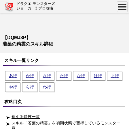
ドラクエ モンスターズ
ジョーカー3 プロ攻略
【DQMJ3P】
若葉の精霊のスキル詳細
スキル一覧リンク
あ行
か行
さ行
た行
な行
は行
ま行
や行
ら行
わ行
攻略目次
覚える特技一覧
スキル「若葉の精霊」を初期状態で習得しているモンスター一
覧