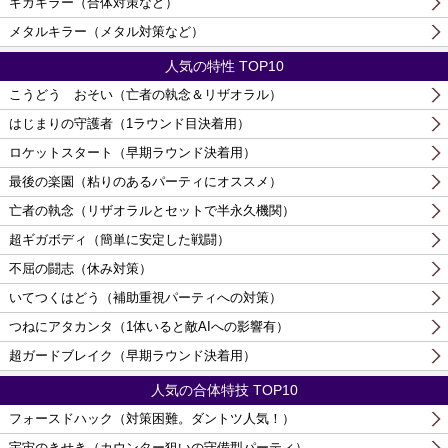
ギガキラー（合体対策など）
メタルキラー（メタル対策など）
人気の特性 TOP10
こうどう おそい（亡者の執念＆リザオラル）
はじまりの守護者（1ラウンド目決着用）
ロケットスタート（早期ラウンド決着用）
最後の楽園（粘りのあるパーティにオススメ）
亡者の執念（リザオラルとセットで半永久機関）
超ギガボディ（簡単に安定した戦闘）
不屈の闘志（休み対策）
いてつくはどう（補助重視パーティへの対策）
つねにアタカンタ（1体いると敵AIへの影響有）
超ガードブレイク（早期ラウンド決着用）
人気の合体特技 TOP10
フォースドハック（対策困難。ダントツ人気！）
宇宙のきせき（カウンター狙いの守備型パーティ）