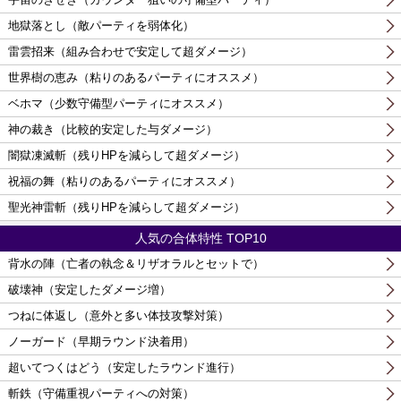
地獄落とし（敵パーティを弱体化）
雷雲招来（組み合わせで安定して超ダメージ）
世界樹の恵み（粘りのあるパーティにオススメ）
ベホマ（少数守備型パーティにオススメ）
神の裁き（比較的安定した与ダメージ）
闇獄凍滅斬（残りHPを減らして超ダメージ）
祝福の舞（粘りのあるパーティにオススメ）
聖光神雷斬（残りHPを減らして超ダメージ）
人気の合体特性 TOP10
背水の陣（亡者の執念＆リザオラルとセットで）
破壊神（安定したダメージ増）
つねに体返し（意外と多い体技攻撃対策）
ノーガード（早期ラウンド決着用）
超いてつくはどう（安定したラウンド進行）
斬鉄（守備重視パーティへの対策）