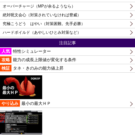
オーバーチャージ（MPが余るようなら）
絶対呪文会心（対策されていなければ脅威）
究極こうどう はやい（対策困難。先手必勝）
ハードボイルド（あやしいひとみ対策など）
注目記事
人気
特性シミュレーター
攻略
能力の成長上限値が変化する条件
検証
タネ・きのみの能力値上昇
やり込み
最小の最大ＨＰ