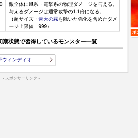
0
敵全体に風系・電撃系の物理ダメージを与える。
与えるダメージは通常攻撃の1.1倍になる。
（超サイズ・
青天の霧
を除いた強化を含めたダメ
ージ上限値：999）
ボ
初期状態で習得しているモンスター一覧
帝ウィンディオ
- スポンサーリンク -