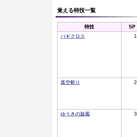
覚える特技一覧
特技
SP
バギクロス
1
真空斬り
2
ゆうきの旋風
3