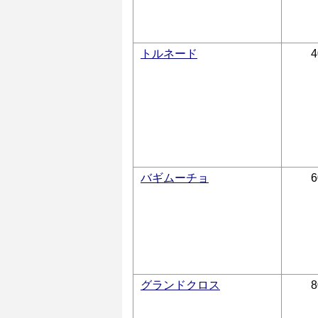
トルネード
4
バギムーチョ
6
グランドクロス
8