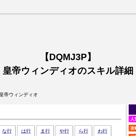
【DQMJ3P】
皇帝ウィンディオのスキル詳細
 皇帝ウィンディオ
人
攻
な行
は行
ま行
や行
ら行
わ行