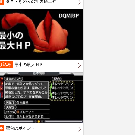
証
タネ・きのみの能力値上昇
り込み
最小の最大ＨＰ
略
配合のポイント