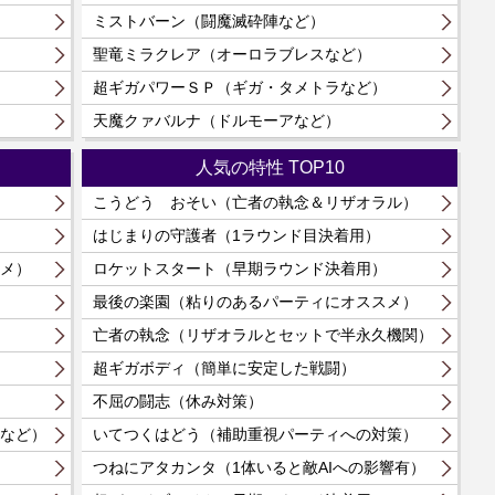
ミストバーン（闘魔滅砕陣など）
聖竜ミラクレア（オーロラブレスなど）
）
超ギガパワーＳＰ（ギガ・タメトラなど）
）
天魔クァバルナ（ドルモーアなど）
人気の特性 TOP10
こうどう おそい（亡者の執念＆リザオラル）
はじまりの守護者（1ラウンド目決着用）
メ）
ロケットスタート（早期ラウンド決着用）
最後の楽園（粘りのあるパーティにオススメ）
亡者の執念（リザオラルとセットで半永久機関）
超ギガボディ（簡単に安定した戦闘）
不屈の闘志（休み対策）
など）
いてつくはどう（補助重視パーティへの対策）
つねにアタカンタ（1体いると敵AIへの影響有）