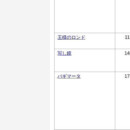
王様のロンド
11
写し鏡
14
バギマータ
17