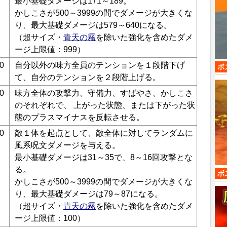
最小基礎ダメージは171～189。
かしこさが500～3999の間でダメージが大きくな
り、最大基礎ダメージは579～640になる。
（超サイズ・
青天の霧
を除いた強化を含めたダメ
ージ上限値：999）
0
自分以外の味方全員のテンションを１段階下げ
ボ
て、自分のテンションを２段階上げる。
0
味方全体の攻撃力、守備力、すばやさ、かしこさ
のそれぞれで、 上がった状態、または下がった状
態のプラスマイナスを反転させる。
0
敵１体を起点として、敵全体に対してランダムに
風系呪文ダメージを与える。
最小基礎ダメージは31～35で、8～16回攻撃とな
る。
ボ
かしこさが500～3999の間でダメージが大きくな
り、最大基礎ダメージは79～87になる。
（超サイズ・
青天の霧
を除いた強化を含めたダメ
ージ上限値：100）