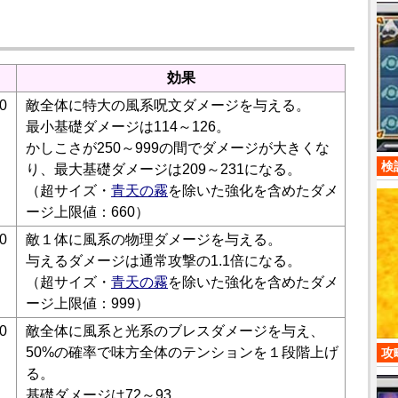
効果
0
敵全体に特大の風系呪文ダメージを与える。
最小基礎ダメージは114～126。
かしこさが250～999の間でダメージが大きくな
検
り、最大基礎ダメージは209～231になる。
（超サイズ・
青天の霧
を除いた強化を含めたダメ
ージ上限値：660）
0
敵１体に風系の物理ダメージを与える。
与えるダメージは通常攻撃の1.1倍になる。
（超サイズ・
青天の霧
を除いた強化を含めたダメ
ージ上限値：999）
0
敵全体に風系と光系のブレスダメージを与え、
50%の確率で味方全体のテンションを１段階上げ
攻
る。
基礎ダメージは72～93。