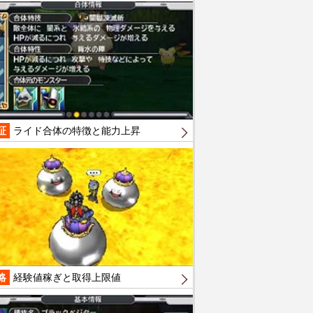
証
ライド合体の特徴と能力上昇
略
経験値稼ぎと取得上限値