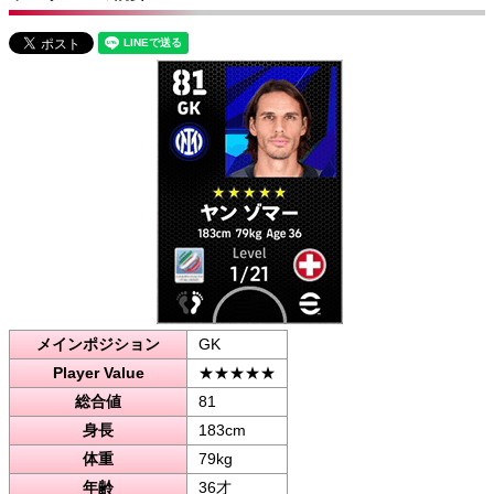
メインポジション
GK
Player Value
★★★★★
総合値
81
身長
183cm
体重
79kg
年齢
36才