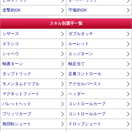
ビルドアップ
オーバーラップ
攻撃的GK
守備的GK
スキル別選手一覧
シザーズ
ダブルタッチ
エラシコ
ルーレット
シャペウ
エッジターン
軸裏ターン
軸足当て
タップトリック
足裏コントロール
モメンタムドリブル
アクセルバースト
マグネットフィート
ヘッダー
バレットヘッド
コントロールカーブ
ブリッツカーブ
コントロールループ
無回転シュート
ドロップシュート