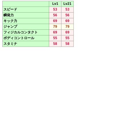
Lv1
Lv21
スピード
53
53
瞬発力
56
56
キック力
69
69
ジャンプ
79
79
フィジカルコンタクト
69
69
ボディコントロール
55
55
スタミナ
58
58