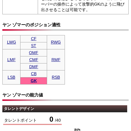
ーパーの操作によって攻撃的GKのように飛び
出させることは可能です。
ヤン ゾマーのポジション適性
CF
LWG
RWG
ST
OMF
LMF
CMF
RMF
DMF
CB
LSB
RSB
GK
ヤン ゾマーの能力値
タレントデザイン
0
タレントポイント
/
40
次Pt