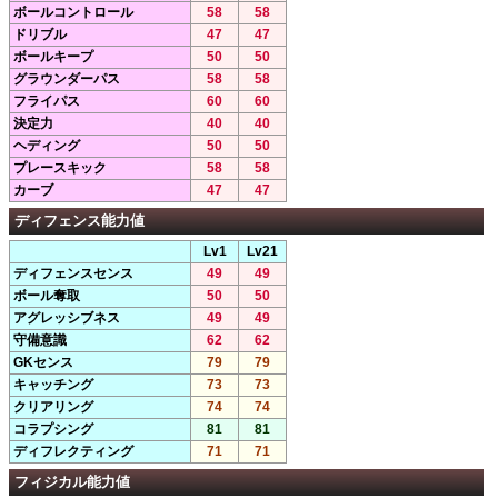
ボールコントロール
58
58
ドリブル
47
47
ボールキープ
50
50
グラウンダーパス
58
58
フライパス
60
60
決定力
40
40
ヘディング
50
50
プレースキック
58
58
カーブ
47
47
ディフェンス能力値
Lv1
Lv21
ディフェンスセンス
49
49
ボール奪取
50
50
アグレッシブネス
49
49
守備意識
62
62
GKセンス
79
79
キャッチング
73
73
クリアリング
74
74
コラプシング
81
81
ディフレクティング
71
71
フィジカル能力値