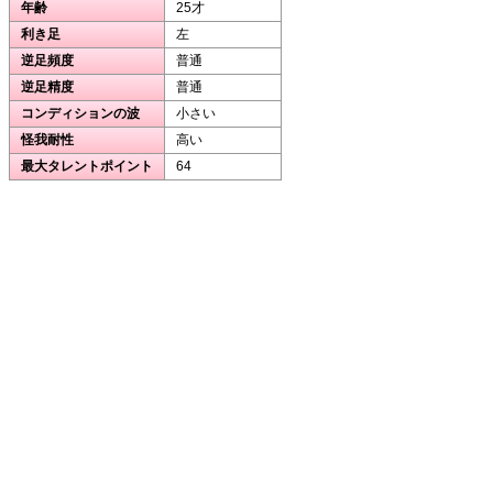
年齢
25才
利き足
左
逆足頻度
普通
逆足精度
普通
コンディションの波
小さい
怪我耐性
高い
最大タレントポイント
64