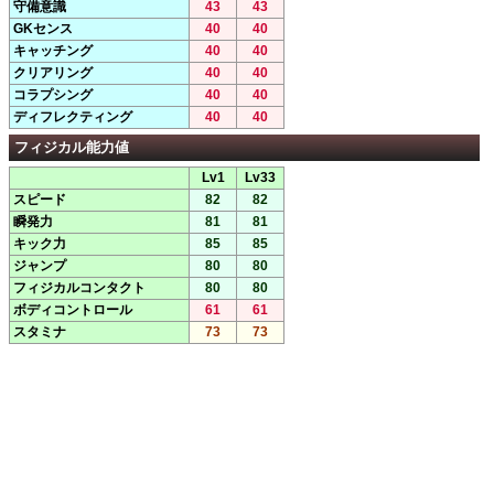
守備意識
43
43
GKセンス
40
40
キャッチング
40
40
クリアリング
40
40
コラプシング
40
40
ディフレクティング
40
40
フィジカル能力値
Lv1
Lv33
スピード
82
82
瞬発力
81
81
キック力
85
85
ジャンプ
80
80
フィジカルコンタクト
80
80
ボディコントロール
61
61
スタミナ
73
73