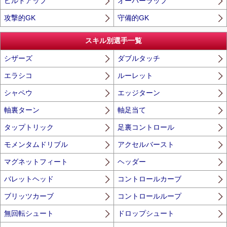
ビルドアップ
オーバーラップ
攻撃的GK
守備的GK
スキル別選手一覧
シザーズ
ダブルタッチ
エラシコ
ルーレット
シャペウ
エッジターン
軸裏ターン
軸足当て
タップトリック
足裏コントロール
モメンタムドリブル
アクセルバースト
マグネットフィート
ヘッダー
バレットヘッド
コントロールカーブ
ブリッツカーブ
コントロールループ
無回転シュート
ドロップシュート