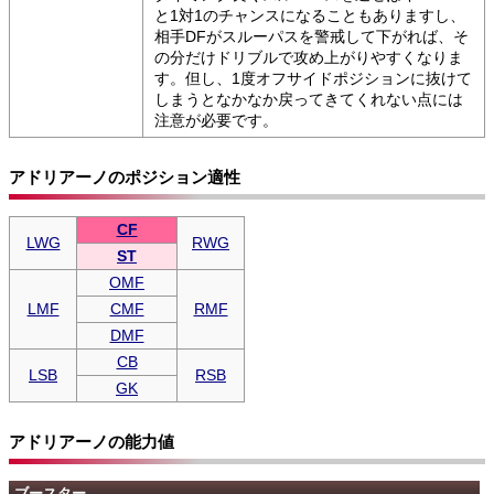
と1対1のチャンスになることもありますし、
相手DFがスルーパスを警戒して下がれば、そ
の分だけドリブルで攻め上がりやすくなりま
す。但し、1度オフサイドポジションに抜けて
しまうとなかなか戻ってきてくれない点には
注意が必要です。
アドリアーノのポジション適性
CF
LWG
RWG
ST
OMF
LMF
CMF
RMF
DMF
CB
LSB
RSB
GK
アドリアーノの能力値
ブースター