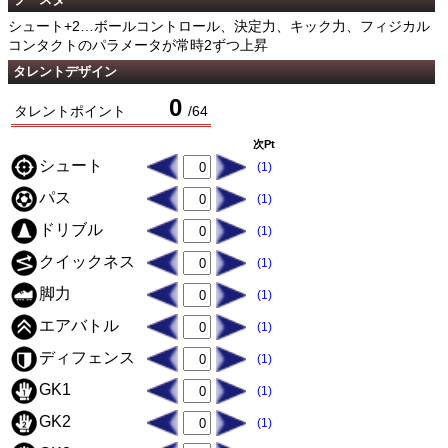
シュート+2…ボールコントロール、決定力、キック力、フィジカル
コンタクトのパラメータが常時2ずつ上昇
タレントデザイン
0
タレントポイント
/
64
次Pt
シュート
(1)
パス
(1)
ドリブル
(1)
クイックネス
(1)
脚力
(1)
エアバトル
(1)
ディフェンス
(1)
GK1
(1)
GK2
(1)