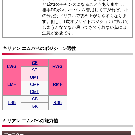
と1対1のチャンスになることもありますし、
相手DFがスルーパスを警戒して下がれば、そ
の分だけドリブルで攻め上がりやすくなりま
す。但し、1度オフサイドポジションに抜けて
しまうとなかなか戻ってきてくれない点には
注意が必要です。
キリアン エムバペのポジション適性
CF
LWG
RWG
ST
OMF
LMF
CMF
RMF
DMF
CB
LSB
RSB
GK
キリアン エムバペの能力値
ブースター