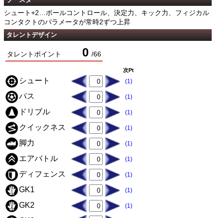
シュート+2…ボールコントロール、決定力、キック力、フィジカル
コンタクトのパラメータが常時2ずつ上昇
タレントデザイン
0
タレントポイント
/
66
次Pt
シュート
(1)
パス
(1)
ドリブル
(1)
クイックネス
(1)
脚力
(1)
エアバトル
(1)
ディフェンス
(1)
GK1
(1)
GK2
(1)