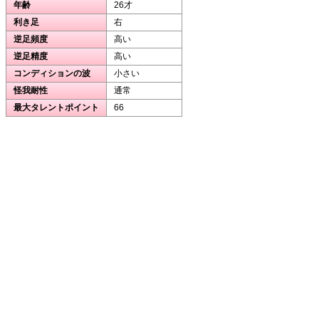
年齢
26才
利き足
右
逆足頻度
高い
逆足精度
高い
コンディションの波
小さい
怪我耐性
通常
最大タレントポイント
66