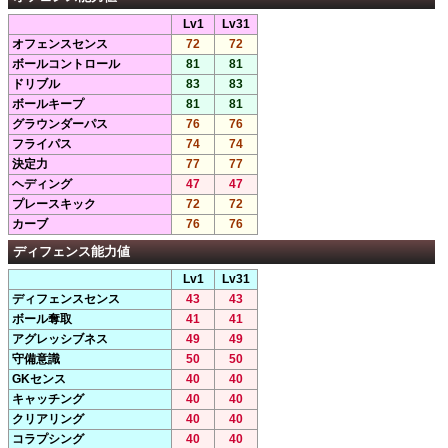
Lv1
Lv31
オフェンスセンス
72
72
ボールコントロール
81
81
ドリブル
83
83
ボールキープ
81
81
グラウンダーパス
76
76
フライパス
74
74
決定力
77
77
ヘディング
47
47
プレースキック
72
72
カーブ
76
76
ディフェンス能力値
Lv1
Lv31
ディフェンスセンス
43
43
ボール奪取
41
41
アグレッシブネス
49
49
守備意識
50
50
GKセンス
40
40
キャッチング
40
40
クリアリング
40
40
コラプシング
40
40