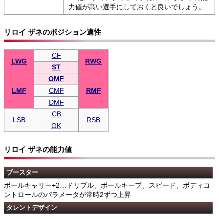
力値が高い選手にしておくと良いでしょう。
リロイ ザネのポジション適性
CF
LWG
RWG
ST
OMF
LMF
CMF
RMF
DMF
CB
LSB
RSB
GK
リロイ ザネの能力値
ブースター
ボールキャリー+2…ドリブル、ボールキープ、スピード、ボディコ
ントロールのパラメータが常時2ずつ上昇
タレントデザイン