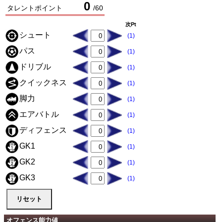
0
タレントポイント
/
60
次Pt
シュート
(1)
パス
(1)
ドリブル
(1)
クイックネス
(1)
脚力
(1)
エアバトル
(1)
ディフェンス
(1)
GK1
(1)
GK2
(1)
GK3
(1)
オフェンス能力値