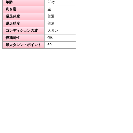
年齢
28才
利き足
左
逆足頻度
普通
逆足精度
普通
コンディションの波
大きい
怪我耐性
低い
最大タレントポイント
60