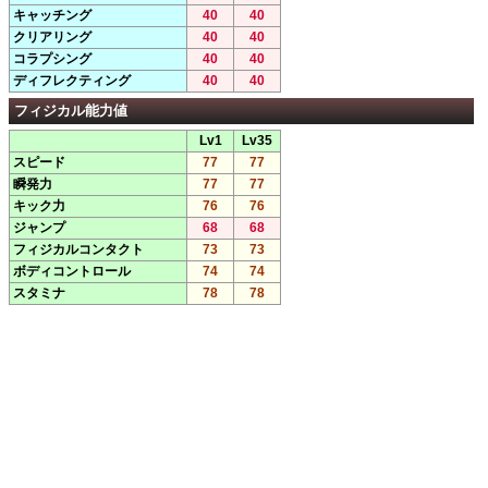
キャッチング
40
40
クリアリング
40
40
コラプシング
40
40
ディフレクティング
40
40
フィジカル能力値
Lv1
Lv35
スピード
77
77
瞬発力
77
77
キック力
76
76
ジャンプ
68
68
フィジカルコンタクト
73
73
ボディコントロール
74
74
スタミナ
78
78