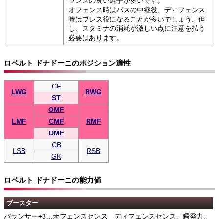
ランスの良い選手が多いです。
オフェンス時はパスの中継役、ディフェンス
時はプレス役になることが多いでしょう。但
し、スタミナの消耗が激しい点に注意を払う
必要はあります。
ロベルト ドナドーニのポジション適性
CF
LWG
RWG
ST
OMF
LMF
CMF
RMF
DMF
CB
LSB
RSB
GK
ロベルト ドナドーニの能力値
ブースター
バランサー+3…オフェンスセンス、ディフェンスセンス、瞬発力、