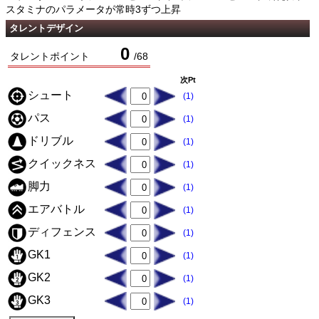
スタミナのパラメータが常時3ずつ上昇
タレントデザイン
0
タレントポイント
/
68
次Pt
シュート
(1)
パス
(1)
ドリブル
(1)
クイックネス
(1)
脚力
(1)
エアバトル
(1)
ディフェンス
(1)
GK1
(1)
GK2
(1)
GK3
(1)