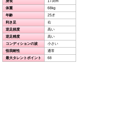
身長
173cm
体重
68kg
年齢
25才
利き足
右
逆足頻度
高い
逆足精度
高い
コンディションの波
小さい
怪我耐性
通常
最大タレントポイント
68