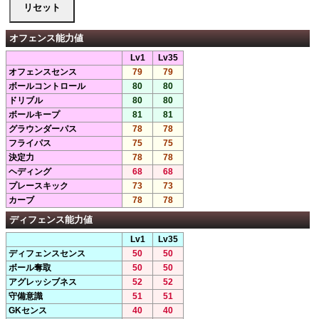
オフェンス能力値
Lv1
Lv35
オフェンスセンス
79
79
ボールコントロール
80
80
ドリブル
80
80
ボールキープ
81
81
グラウンダーパス
78
78
フライパス
75
75
決定力
78
78
ヘディング
68
68
プレースキック
73
73
カーブ
78
78
ディフェンス能力値
Lv1
Lv35
ディフェンスセンス
50
50
ボール奪取
50
50
アグレッシブネス
52
52
守備意識
51
51
GKセンス
40
40