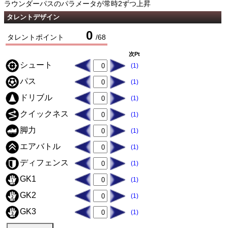
ラウンダーパスのパラメータが常時2ずつ上昇
タレントデザイン
0
タレントポイント
/
68
次Pt
シュート
(1)
パス
(1)
ドリブル
(1)
クイックネス
(1)
脚力
(1)
エアバトル
(1)
ディフェンス
(1)
GK1
(1)
GK2
(1)
GK3
(1)