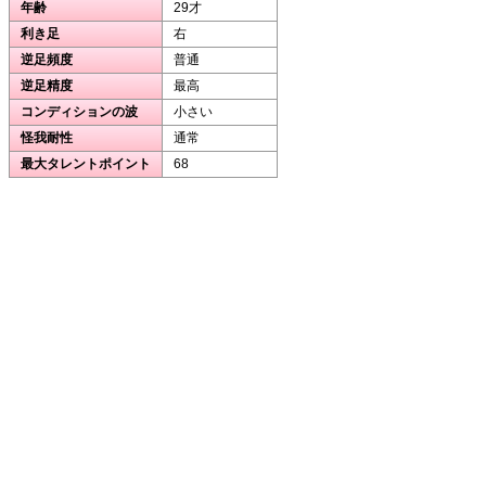
年齢
29才
利き足
右
逆足頻度
普通
逆足精度
最高
コンディションの波
小さい
怪我耐性
通常
最大タレントポイント
68