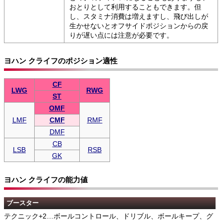
おとりとして利用することもできます。但
し、スタミナ消費は増えますし、飛び出しが
生かせないとオフサイドポジションからの戻
りが遅い点には注意が必要です。
ヨハン クライフのポジション適性
CF
LWG
RWG
ST
OMF
LMF
CMF
RMF
DMF
CB
LSB
RSB
GK
ヨハン クライフの能力値
ブースター
テクニック+2…ボールコントロール、ドリブル、ボールキープ、グ