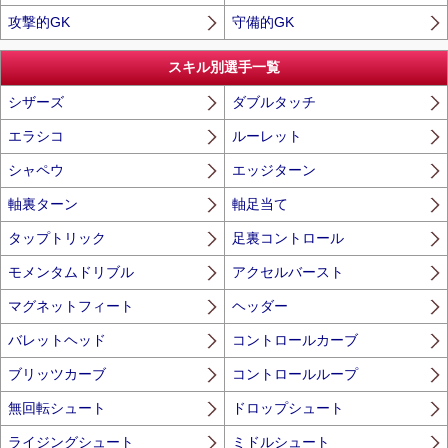
攻撃的GK
守備的GK
スキル別選手一覧
シザーズ
ダブルタッチ
エラシコ
ルーレット
シャペウ
エッジターン
軸裏ターン
軸足当て
タップトリック
足裏コントロール
モメンタムドリブル
アクセルバースト
マグネットフィート
ヘッダー
バレットヘッド
コントロールカーブ
ブリッツカーブ
コントロールループ
無回転シュート
ドロップシュート
ライジングシュート
ミドルシュート