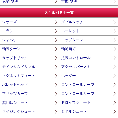
攻撃的GK
守備的GK
スキル別選手一覧
シザーズ
ダブルタッチ
エラシコ
ルーレット
シャペウ
エッジターン
軸裏ターン
軸足当て
タップトリック
足裏コントロール
モメンタムドリブル
アクセルバースト
マグネットフィート
ヘッダー
バレットヘッド
コントロールカーブ
ブリッツカーブ
コントロールループ
無回転シュート
ドロップシュート
ライジングシュート
ミドルシュート