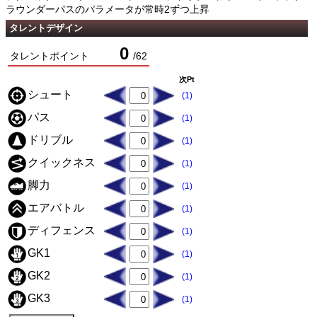
ラウンダーパスのパラメータが常時2ずつ上昇
タレントデザイン
0
タレントポイント
/
62
次Pt
シュート
(1)
パス
(1)
ドリブル
(1)
クイックネス
(1)
脚力
(1)
エアバトル
(1)
ディフェンス
(1)
GK1
(1)
GK2
(1)
GK3
(1)