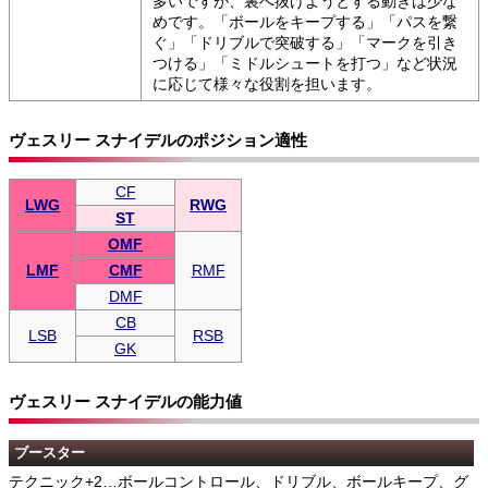
多いですが、裏へ抜けようとする動きは少な
めです。「ボールをキープする」「パスを繋
ぐ」「ドリブルで突破する」「マークを引き
つける」「ミドルシュートを打つ」など状況
に応じて様々な役割を担います。
ヴェスリー スナイデルのポジション適性
CF
LWG
RWG
ST
OMF
LMF
CMF
RMF
DMF
CB
LSB
RSB
GK
ヴェスリー スナイデルの能力値
ブースター
テクニック+2…ボールコントロール、ドリブル、ボールキープ、グ