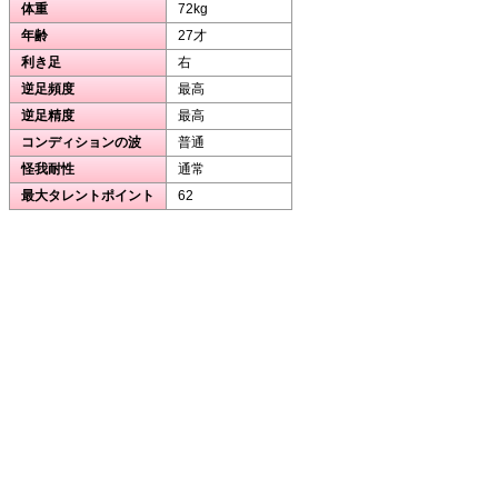
体重
72kg
年齢
27才
利き足
右
逆足頻度
最高
逆足精度
最高
コンディションの波
普通
怪我耐性
通常
最大タレントポイント
62